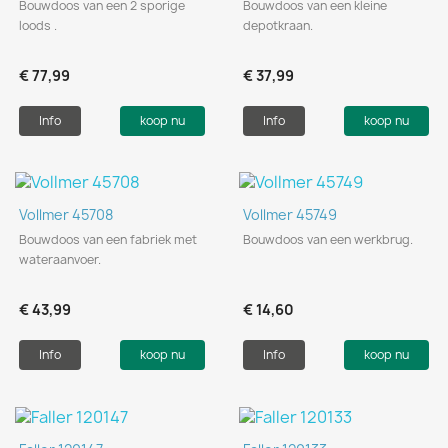
Bouwdoos van een 2 sporige
Bouwdoos van een kleine
loods .
depotkraan.
€ 77,99
€ 37,99
Info
koop nu
Info
koop nu
Vollmer 45708
Vollmer 45749
Bouwdoos van een fabriek met
Bouwdoos van een werkbrug.
wateraanvoer.
€ 43,99
€ 14,60
Info
koop nu
Info
koop nu