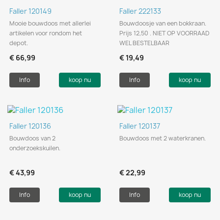
Faller 120149
Faller 222133
Mooie bouwdoos met allerlei
Bouwdoosje van een bokkraan.
artikelen voor rondom het
Prijs 12,50 . NIET OP VOORRAAD
depot.
WEL BESTELBAAR
€ 66,99
€ 19,49
Info
koop nu
Info
koop nu
Faller 120136
Faller 120137
Bouwdoos van 2
Bouwdoos met 2 waterkranen.
onderzoekskuilen.
€ 43,99
€ 22,99
Info
koop nu
Info
koop nu