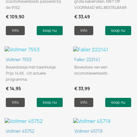
lcocmotievenloods passend bij
grote kabelrollen. NIET OP
de 9152.
VOORRAAD WEL BESTELBAAR
€ 109,90
€ 33,49
Info
koop nu
Info
koop nu
Vollmer 7553
Faller 222141
Bouwdoosje met baanhuisje.
Bouwdoos van een
Prijs 14,95 . Uit actuele
locomotievenloods .
programma.
€ 14,95
€ 33,99
Info
koop nu
Info
koop nu
Vollmer 45752
Vollmer 45719