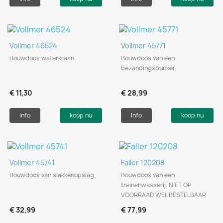
Vollmer 46524
Vollmer 45771
Bouwdoos waterkraan.
Bouwdoos van een
bezandingsbunker.
€ 11,30
€ 28,99
Info
koop nu
Info
koop nu
Vollmer 45741
Faller 120208
Bouwdoos van slakkenopslag.
Bouwdoos van een
treinenwasserij. NIET OP
VOORRAAD WEL BESTELBAAR
€ 32,99
€ 77,99