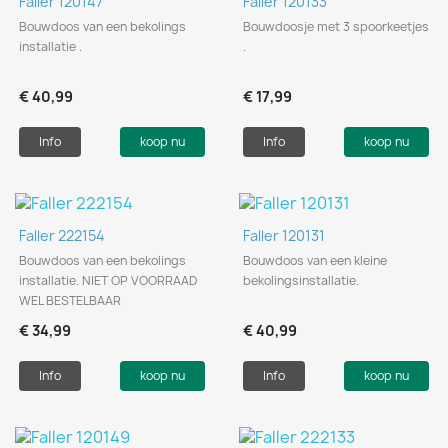
Faller 120147
Faller 120133
Bouwdoos van een bekolings
Bouwdoosje met 3 spoorkeetjes
installatie .
.
€ 40,99
€ 17,99
Info
koop nu
Info
koop nu
Faller 222154
Faller 120131
Bouwdoos van een bekolings
Bouwdoos van een kleine
installatie. NIET OP VOORRAAD
bekolingsinstallatie.
WEL BESTELBAAR
€ 34,99
€ 40,99
Info
koop nu
Info
koop nu