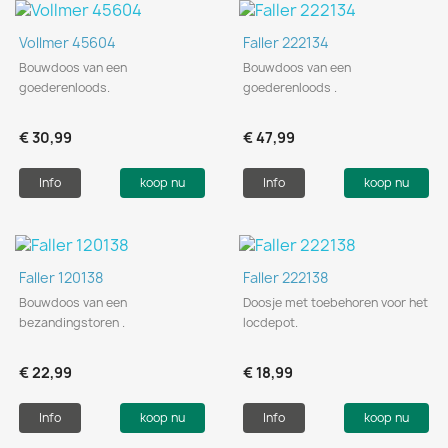
Vollmer 45604
Faller 222134
Bouwdoos van een
Bouwdoos van een
goederenloods.
goederenloods .
€ 30,99
€ 47,99
Info
koop nu
Info
koop nu
Faller 120138
Faller 222138
Bouwdoos van een
Doosje met toebehoren voor het
bezandingstoren .
locdepot.
€ 22,99
€ 18,99
Info
koop nu
Info
koop nu