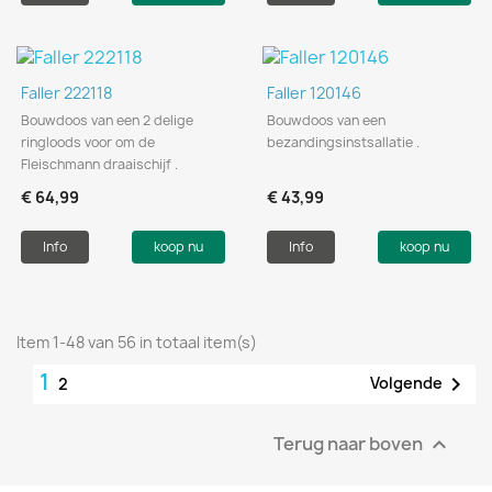
Faller 222118
Faller 120146
Bouwdoos van een 2 delige
Bouwdoos van een
ringloods voor om de
bezandingsinstsallatie .
Fleischmann draaischijf .
€ 64,99
€ 43,99
Info
koop nu
Info
koop nu
Item 1-48 van 56 in totaal item(s)
1

Volgende
2
Terug naar boven
