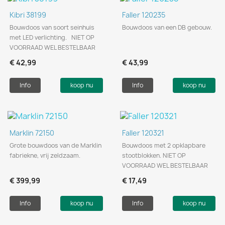
Kibri 38199
Faller 120235
Bouwdoos van soort seinhuis
Bouwdoos van een DB gebouw.
met LED verlichting. NIET OP
VOORRAAD WEL BESTELBAAR
€ 42,99
€ 43,99
Info
koop nu
Info
koop nu
Marklin 72150
Faller 120321
Grote bouwdoos van de Marklin
Bouwdoos met 2 opklapbare
fabriekne, vrij zeldzaam.
stootblokken. NIET OP
VOORRAAD WEL BESTELBAAR
€ 399,99
€ 17,49
Info
koop nu
Info
koop nu