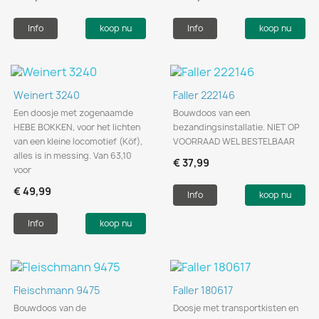
Info
koop nu
Info
koop nu
Weinert 3240
Faller 222146
Een doosje met zogenaamde
Bouwdoos van een
HEBE BOKKEN, voor het lichten
bezandingsinstallatie. NIET OP
van een kleine locomotief (Köf),
VOORRAAD WEL BESTELBAAR
alles is in messing. Van 63,10
€ 37,99
voor
€ 49,99
Info
koop nu
Info
koop nu
Fleischmann 9475
Faller 180617
Bouwdoos van de
Doosje met transportkisten en