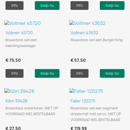
Info
koop nu
Info
koop nu
Vollmer 45720
Vollmer 43632
Bouwdoos van een
Bouwdoos van een Burger King.
bekolingsaanlage.
€ 75,50
€ 57,50
Info
koop nu
Info
koop nu
Kibri 39428
Faller 120275
Bouwdoos watertoren. NIET OP
Bouwdoos van een segment
VOORRAAD WEL BESTELBAAR
draaischijf met servo. NIET OP
VOORRAAD WEL BESTELBAAR
€ 27,50
€ 119,99