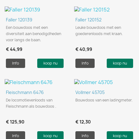
Faller 120139
Faller 120152
Een bouwdoos met een
Leuke bouwdoos met een
diversiteit aan benodigdheden
goederenloods met kraan.
voor langs de baan.
€ 44,99
€ 40,99
Info
koop nu
Info
koop nu
Fleischmann 6476
Vollmer 45705
De locomotievenloods van
Bouwdoos van een ladingmeter.
Fleischmann als bouwdoos .
€ 125,90
€ 12,30
Info
koop nu
Info
koop nu