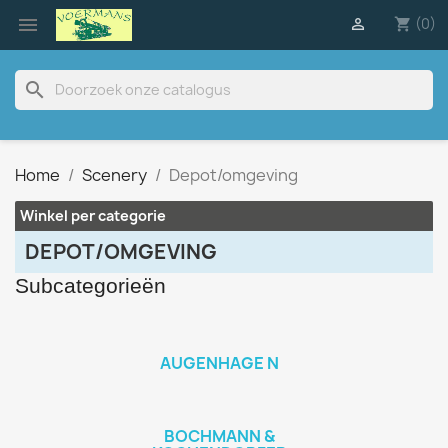

(0)

shopping_cart
search
Home
Scenery
Depot/omgeving
Winkel per categorie
DEPOT/OMGEVING
Subcategorieën
AUGENHAGE N
BOCHMANN &