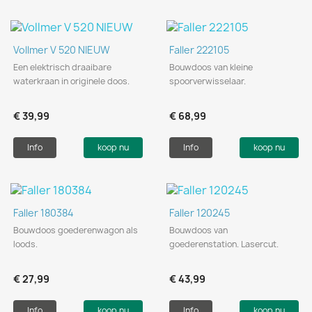
Vollmer V 520 NIEUW
Faller 222105
Een elektrisch draaibare
Bouwdoos van kleine
waterkraan in originele doos.
spoorverwisselaar.
€ 39,99
€ 68,99
Info
koop nu
Info
koop nu
Faller 180384
Faller 120245
Bouwdoos goederenwagon als
Bouwdoos van
loods.
goederenstation. Lasercut.
€ 27,99
€ 43,99
Info
koop nu
Info
koop nu