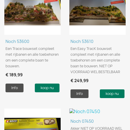
Noch 53600
Noch 53610
Een Trace bouwset compleet
Een Easy TracK bouwset
met rijbanen en alle toebehoren
compleet met rijbanen en alle
om een complete baan te
toebehoren om een complete
bouwen.
baan te bouwen. NIET OP
VOORRAAD WEL BESTELBAAR
€ 189,99
€ 249,99
Info
koop nu
Info
koop nu
Noch 07450
Akker NIET OP VOORRAAD WEL