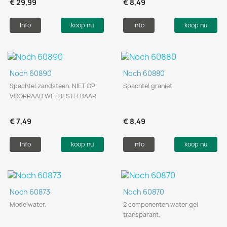
€ 29,99
€ 8,49
Info
koop nu
Info
koop nu
Noch 60890
Noch 60880
Spachtel zandsteen. NIET OP
Spachtel graniet.
VOORRAAD WEL BESTELBAAR
€ 7,49
€ 8,49
Info
koop nu
Info
koop nu
Noch 60873
Noch 60870
Modelwater.
2 componenten water gel
transparant.