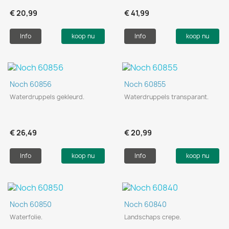
€ 20,99
€ 41,99
Info
koop nu
Info
koop nu
Noch 60856
Noch 60855
Waterdruppels gekleurd.
Waterdruppels transparant.
€ 26,49
€ 20,99
Info
koop nu
Info
koop nu
Noch 60850
Noch 60840
Waterfolie.
Landschaps crepe.