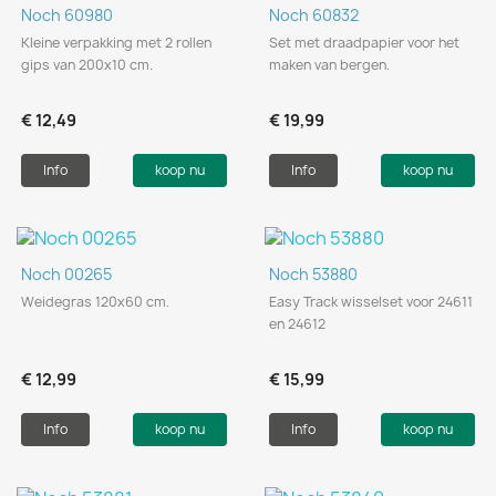
Noch 60980
Noch 60832
Kleine verpakking met 2 rollen
Set met draadpapier voor het
gips van 200x10 cm.
maken van bergen.
€ 12,49
€ 19,99
Info
koop nu
Info
koop nu
Noch 00265
Noch 53880
Weidegras 120x60 cm.
Easy Track wisselset voor 24611
en 24612
€ 12,99
€ 15,99
Info
koop nu
Info
koop nu