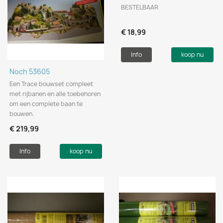
BESTELBAAR
€ 18,99
Info
koop nu
Noch 53605
Een Trace bouwset compleet
met rijbanen en alle toebehoren
om een complete baan te
bouwen.
€ 219,99
Info
koop nu