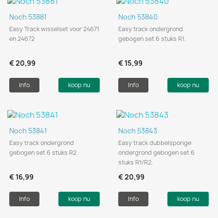
Noch 53881
Noch 53840
Easy Track wisselset voor 24671
Easy track ondergrond
en 24672
gebogen set 6 stuks R1.
€ 20,99
€ 15,99
Info
koop nu
Info
koop nu
Noch 53841
Noch 53843
Easy track ondergrond
Easy track dubbelsporige
gebogen set 6 stuks R2.
ondergrond gebogen set 6
stuks R1/R2.
€ 16,99
€ 20,99
Info
koop nu
Info
koop nu