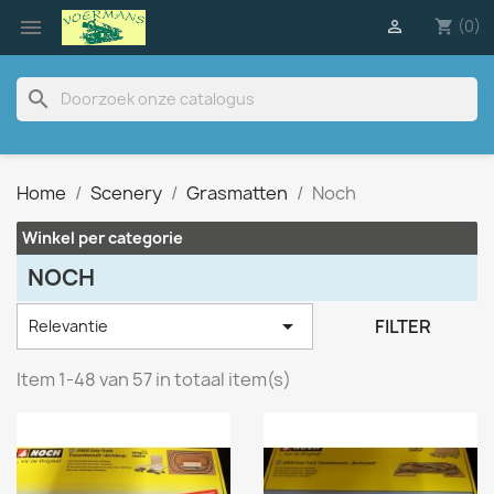

(0)

shopping_cart
search
Home
Scenery
Grasmatten
Noch
Winkel per categorie
NOCH

FILTER
Relevantie
Item 1-48 van 57 in totaal item(s)