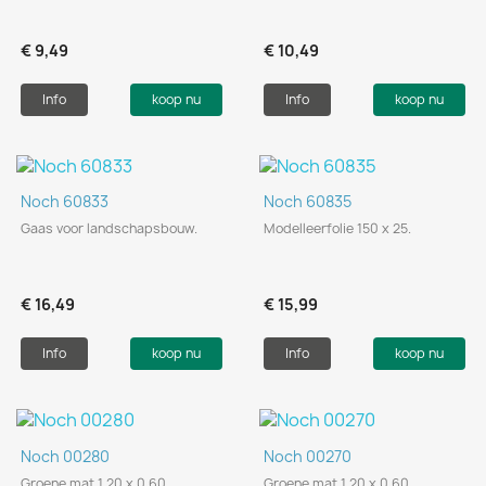
€ 9,49
€ 10,49
Info
koop nu
Info
koop nu
Noch 60833
Noch 60835
Gaas voor landschapsbouw.
Modelleerfolie 150 x 25.
€ 16,49
€ 15,99
Info
koop nu
Info
koop nu
Noch 00280
Noch 00270
Groene mat 1.20 x 0.60
Groene mat 1.20 x 0.60