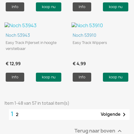
Info
koop nu
Info
koop nu
Noch 53943
Noch 53910
Easy Track Pijlerset in hoogte
Easy Track Wippers
verstelbaar
€ 12,99
€ 4,99
Info
koop nu
Info
koop nu
Item 1-48 van 57 in totaal item(s)
1

Volgende
2
Terug naar boven
