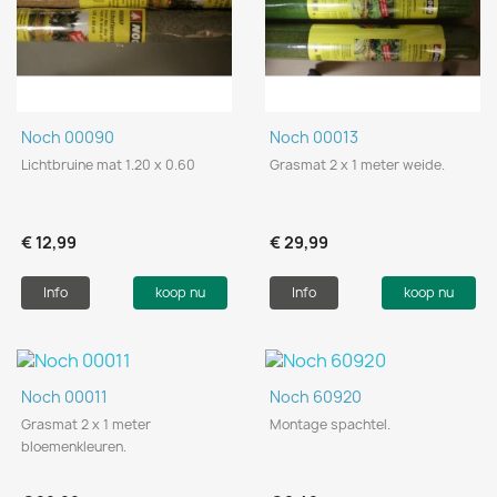
Noch 00090
Noch 00013
Lichtbruine mat 1.20 x 0.60
Grasmat 2 x 1 meter weide.
€ 12,99
€ 29,99
Info
koop nu
Info
koop nu
Noch 00011
Noch 60920
Grasmat 2 x 1 meter
Montage spachtel.
bloemenkleuren.