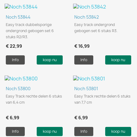
Noch 53844
Noch 53842
Easy track dubbelsporige
Easy track ondergrond
ondergrond gebogen set 6
gebogen set 6 stuks R3.
stuks R2/R3.
€ 22,99
€ 16,99
Info
koop nu
Info
koop nu
Noch 53800
Noch 53801
Easy Track rechte delen 6 stuks
Easy Track rechte delen 6 stuks
van 6,4 cm
van 7,7 cm
€ 6,99
€ 6,99
Info
koop nu
Info
koop nu