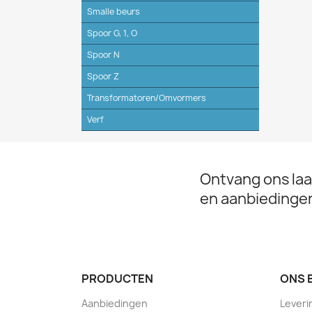
Smalle beurs
Spoor G, 1, O
Spoor N
Spoor Z
Transformatoren/Omvormers
Verf
Ontvang ons laa
en aanbiedinge
PRODUCTEN
ONS 
Aanbiedingen
Leveri