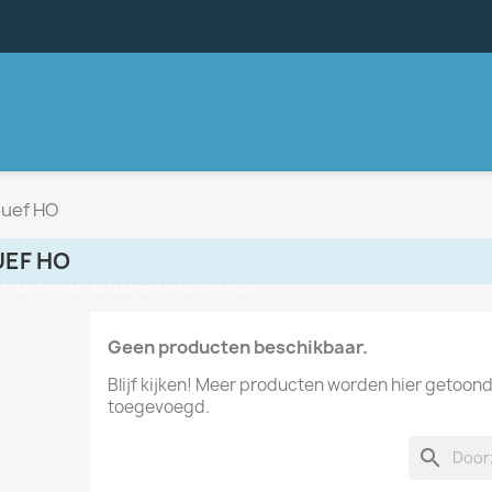
ouef HO
UEF HO
, U ONTVANGT ALTIJD EEN MAIL VAN MIJ!
Geen producten beschikbaar.
Blijf kijken! Meer producten worden hier getoon
toegevoegd.
search