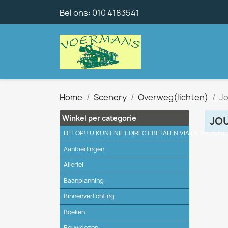
Bel ons:
010 4183541
Home
Scenery
Overweg(lichten)
J
Winkel per categorie
JO
LET OP!! U KUNT NIET DIRECT BETALEN VIA DE WEBSITE
Aanbiedingen
Allerlei
Baanplanning
Binnenverlichting
Boeken
Bouwdozen