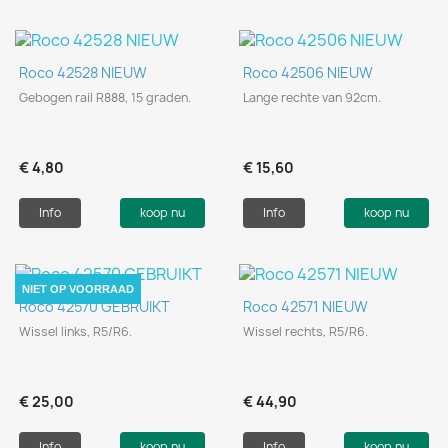
Roco 42528 NIEUW
Roco 42506 NIEUW
Gebogen rail R888, 15 graden.
Lange rechte van 92cm.
€ 4,80
€ 15,60
Info
koop nu
Info
koop nu
NIET OP VOORRAAD
Roco 42570 GEBRUIKT
Roco 42571 NIEUW
Wissel links, R5/R6.
Wissel rechts, R5/R6.
€ 25,00
€ 44,90
Info
koop nu
Info
koop nu