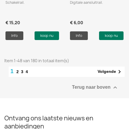
Schakelrail.
Digitale aansluitrail.
€ 15,20
€ 6,00
Info
koop nu
Info
koop nu
Item 1-48 van 180 in totaal item(s)
1

Volgende
2
3
4

Terug naar boven
Ontvang ons laatste nieuws en
aanbiedingen