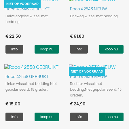
NIET OP VOORRAAD
Roco 42546 GEBRUIKT
Roco 42543 NIEUW
Halve engelse wissel met
Drieweg wissel met bedding.
bedding.
€ 22,50
€ 61,80
Info
koop nu
Info
koop nu
NIET OP VOORRAAD
Roco 42538 GEBRUIKT
Roco 42539 NIEUW
Linker wissel met bedding.Niet
Rechter wissel met
gepolariseerd, 15 graden.
bedding.Niet gepolariseerd, 15
graden.
€ 15,00
€ 24,90
Info
koop nu
Info
koop nu