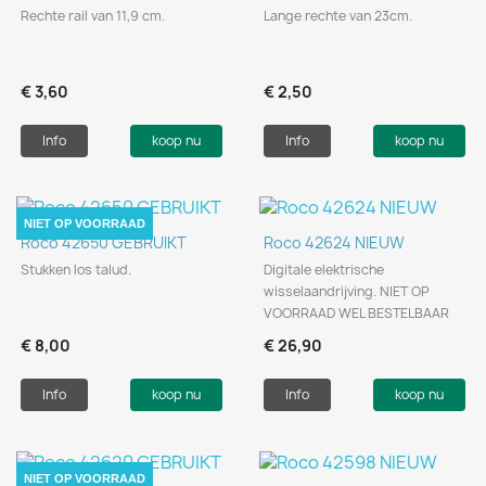
Rechte rail van 11,9 cm.
Lange rechte van 23cm.
€ 3,60
€ 2,50
Info
koop nu
Info
koop nu
NIET OP VOORRAAD
Roco 42650 GEBRUIKT
Roco 42624 NIEUW
Stukken los talud.
Digitale elektrische
wisselaandrijving. NIET OP
VOORRAAD WEL BESTELBAAR
€ 8,00
€ 26,90
Info
koop nu
Info
koop nu
NIET OP VOORRAAD