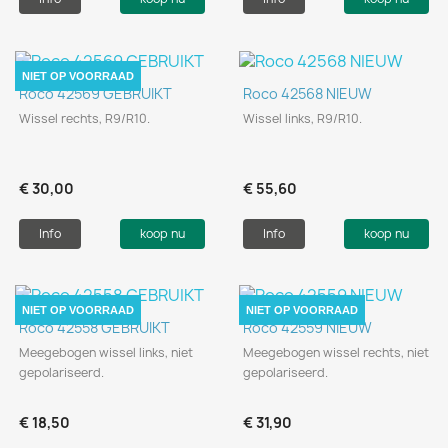
NIET OP VOORRAAD
Roco 42569 GEBRUIKT
Roco 42568 NIEUW
Wissel rechts, R9/R10.
Wissel links, R9/R10.
€ 30,00
€ 55,60
Info
koop nu
Info
koop nu
NIET OP VOORRAAD
NIET OP VOORRAAD
Roco 42558 GEBRUIKT
Roco 42559 NIEUW
Meegebogen wissel links, niet
Meegebogen wissel rechts, niet
gepolariseerd.
gepolariseerd.
€ 18,50
€ 31,90