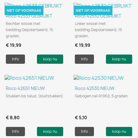
NIET OP VOORRAAD
NIET OP VOORRAAD
Roco 42533 GEBRUIKT
Roco 42532 GEBRUIKT
Rechter wissel met
Linker wissel met
bedding.Gepolariseerd, 15
bedding.Gepolariseerd, 15
graden.
graden.
€ 19,99
€ 19,99
Info
koop nu
Info
koop nu
Roco 42651 NIEUW
Roco 42530 NIEUW
Stukken los talud. (sluitstukken)
Gebogen rail R1962, 5 graden.
€ 8,80
€ 5,10
Info
koop nu
Info
koop nu