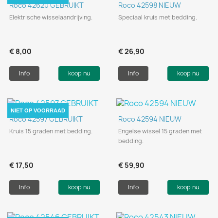
Roco 42620 GEBRUIKT
Roco 42598 NIEUW
Elektrische wisselaandrijving.
Speciaal kruis met bedding.
€ 8,00
€ 26,90
Info
koop nu
Info
koop nu
NIET OP VOORRAAD
Roco 42597 GEBRUIKT
Roco 42594 NIEUW
Kruis 15 graden met bedding.
Engelse wissel 15 graden met
bedding.
€ 17,50
€ 59,90
Info
koop nu
Info
koop nu