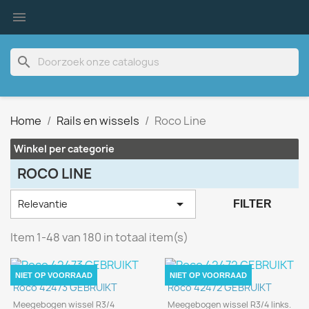

search
Home
Rails en wissels
Roco Line
Winkel per categorie
ROCO LINE

Relevantie
FILTER
Item 1-48 van 180 in totaal item(s)
NIET OP VOORRAAD
NIET OP VOORRAAD
Roco 42473 GEBRUIKT
Roco 42472 GEBRUIKT
Meegebogen wissel R3/4
Meegebogen wissel R3/4 links.