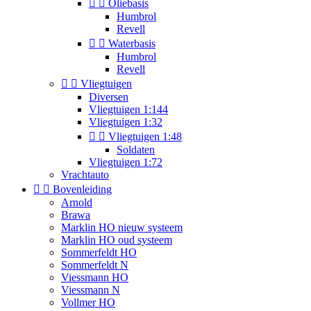


Oliebasis
Humbrol
Revell


Waterbasis
Humbrol
Revell


Vliegtuigen
Diversen
Vliegtuigen 1:144
Vliegtuigen 1:32


Vliegtuigen 1:48
Soldaten
Vliegtuigen 1:72
Vrachtauto


Bovenleiding
Arnold
Brawa
Marklin HO nieuw systeem
Marklin HO oud systeem
Sommerfeldt HO
Sommerfeldt N
Viessmann HO
Viessmann N
Vollmer HO