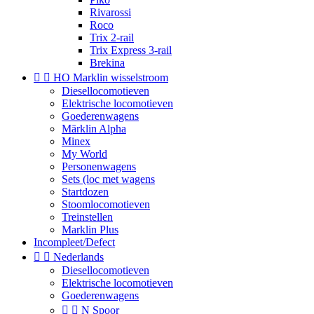
Rivarossi
Roco
Trix 2-rail
Trix Express 3-rail
Brekina


HO Marklin wisselstroom
Diesellocomotieven
Elektrische locomotieven
Goederenwagens
Märklin Alpha
Minex
My World
Personenwagens
Sets (loc met wagens
Startdozen
Stoomlocomotieven
Treinstellen
Marklin Plus
Incompleet/Defect


Nederlands
Diesellocomotieven
Elektrische locomotieven
Goederenwagens


N Spoor