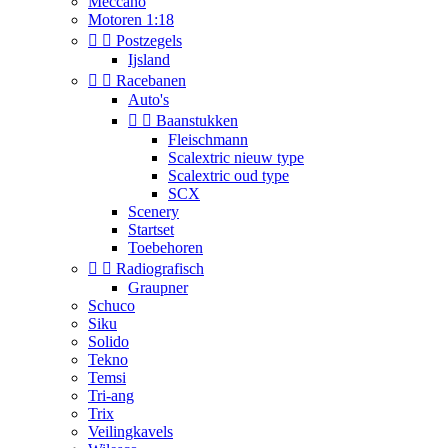
Meccano
Motoren 1:18


Postzegels
Ijsland


Racebanen
Auto's


Baanstukken
Fleischmann
Scalextric nieuw type
Scalextric oud type
SCX
Scenery
Startset
Toebehoren


Radiografisch
Graupner
Schuco
Siku
Solido
Tekno
Temsi
Tri-ang
Trix
Veilingkavels