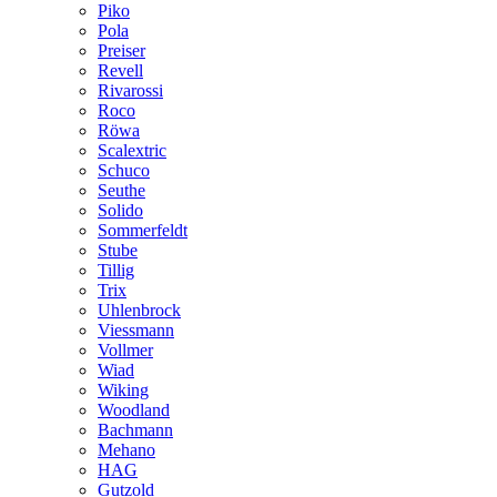
Piko
Pola
Preiser
Revell
Rivarossi
Roco
Röwa
Scalextric
Schuco
Seuthe
Solido
Sommerfeldt
Stube
Tillig
Trix
Uhlenbrock
Viessmann
Vollmer
Wiad
Wiking
Woodland
Bachmann
Mehano
HAG
Gutzold