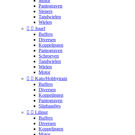
Motor
Pantograven
Slepers
Tandwielen
Wielen


Jouef
Buffers
Diversen
Koppelingen
Pantograven
Schroeven
Tandwielen
Wielen
Motor


Kato/Hobbytrain
Buffers
Diversen
Koppelingen
Pantograven
Slipbandjes


Liliput
Buffers
Diversen
Koppelingen
Motor