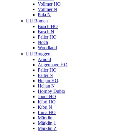
Vollmer HO
Vollmer N
Pola N


Bomen
Busch HO
Busch N
Faller HO
Noch
Woodland


Bruggen
Arnold
Augenhage HO
Faller HO
Faller N
Heljan HO
Heljan N
Hornby Dublo
Jouef HO
Kibri HO
Kibri N
Lima HO
Märklin
Märklin 1
Märklin Z