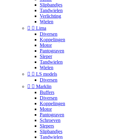
Slipbandjes
Tandwielen
Verlichting
Wielen


Lima
Diversen
Koppelingen
Motor
Pantograven
Sleper
Tandwielen
Wielen


LS models
Diversen


Marklin
Buffers
Diversen
Koppelingen
Motor
Pantograven
Schroeven
Slepers
Slipbandjes
Tandwielen