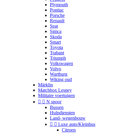
Plymouth
Pontiac
Porsche
Renault
Seat
Simca
Skoda
Smart
Toyota
Trabant
Triumph
Volkswagen
Volvo
Wartburg
Wiking oud
Märklin
Matchbox Lesney
Militaire voertuigen


N spoor
Bussen
Hulpdiensten
Land- wegenbouw


Luxe auto/Kleinbus
Citroen