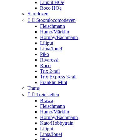
Liliput HOe
Roco HOe
Startdozen


Stoomlocomotieven
Fleischmann
Hamo/Märklin
Hornby/Bachmann
Liliput
Lima/Jouef
Piko
Rivarossi
Roco
Trix 2-rail
Trix Express 3-rail
Franklin Mint
Trams


Treinstellen
Brawa
Fleischmann
Hamo/Märklin
Hornby/Bachmann
Kato/Hobbytrain
Liliput
Lima/Jouef
Piko