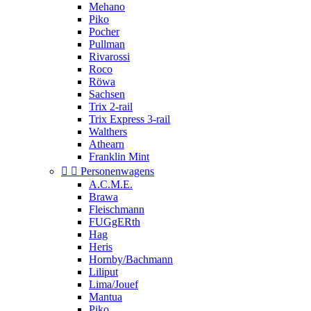
Mehano
Piko
Pocher
Pullman
Rivarossi
Roco
Röwa
Sachsen
Trix 2-rail
Trix Express 3-rail
Walthers
Athearn
Franklin Mint


Personenwagens
A.C.M.E.
Brawa
Fleischmann
FUGgERth
Hag
Heris
Hornby/Bachmann
Liliput
Lima/Jouef
Mantua
Piko