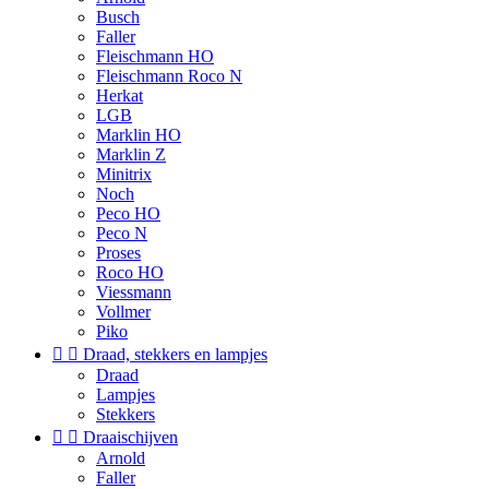
Busch
Faller
Fleischmann HO
Fleischmann Roco N
Herkat
LGB
Marklin HO
Marklin Z
Minitrix
Noch
Peco HO
Peco N
Proses
Roco HO
Viessmann
Vollmer
Piko


Draad, stekkers en lampjes
Draad
Lampjes
Stekkers


Draaischijven
Arnold
Faller