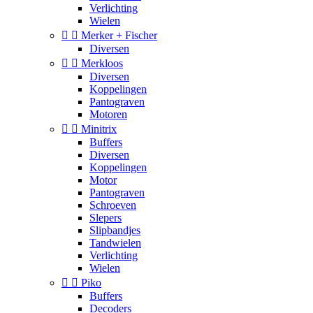
Verlichting
Wielen


Merker + Fischer
Diversen


Merkloos
Diversen
Koppelingen
Pantograven
Motoren


Minitrix
Buffers
Diversen
Koppelingen
Motor
Pantograven
Schroeven
Slepers
Slipbandjes
Tandwielen
Verlichting
Wielen


Piko
Buffers
Decoders