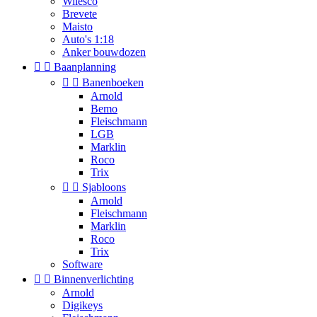
Wilesco
Brevete
Maisto
Auto's 1:18
Anker bouwdozen


Baanplanning


Banenboeken
Arnold
Bemo
Fleischmann
LGB
Marklin
Roco
Trix


Sjabloons
Arnold
Fleischmann
Marklin
Roco
Trix
Software


Binnenverlichting
Arnold
Digikeys