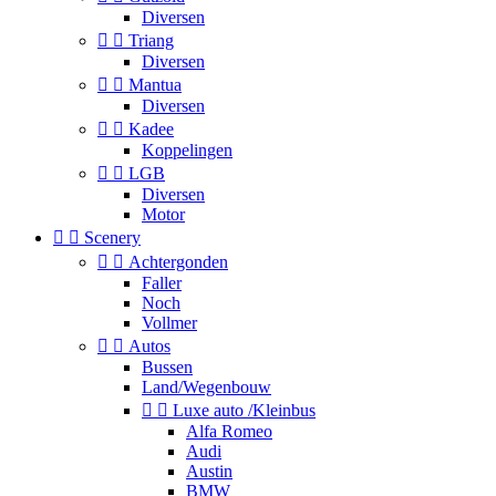
Diversen


Triang
Diversen


Mantua
Diversen


Kadee
Koppelingen


LGB
Diversen
Motor


Scenery


Achtergonden
Faller
Noch
Vollmer


Autos
Bussen
Land/Wegenbouw


Luxe auto /Kleinbus
Alfa Romeo
Audi
Austin
BMW