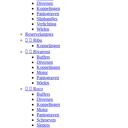
Diversen
Koppelingen
Pantograven
Slipbandjes
Verlichting
Wielen
Reservelampjes


Ribu
Koppelingen


Rivarossi
Buffers
Diversen
Koppelingen
Motor
Pantograven
Wielen


Roco
Buffers
Diversen
Koppelingen
Motor
Pantograven
Schroeven
Slepers