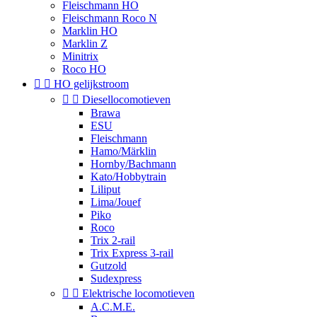
Fleischmann HO
Fleischmann Roco N
Marklin HO
Marklin Z
Minitrix
Roco HO


HO gelijkstroom


Diesellocomotieven
Brawa
ESU
Fleischmann
Hamo/Märklin
Hornby/Bachmann
Kato/Hobbytrain
Liliput
Lima/Jouef
Piko
Roco
Trix 2-rail
Trix Express 3-rail
Gutzold
Sudexpress


Elektrische locomotieven
A.C.M.E.