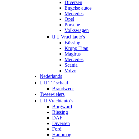
Diversen
Engelse autos
Mercedes
Opel
Porsche
Volkswagen


Vrachtauto's
Büssing
Krupp Titan
Magirus
Mercedes
Scania
Volvo
Nederlands


TT schaal
Brandweer
Tweewielers


Vrachtauto´s
Borgward
Büssing
DAF
Diversen
Ford
Hanomag