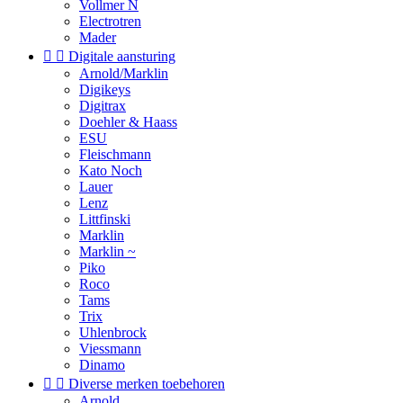
Vollmer N
Electrotren
Mader


Digitale aansturing
Arnold/Marklin
Digikeys
Digitrax
Doehler & Haass
ESU
Fleischmann
Kato Noch
Lauer
Lenz
Littfinski
Marklin
Marklin ~
Piko
Roco
Tams
Trix
Uhlenbrock
Viessmann
Dinamo


Diverse merken toebehoren
Arnold