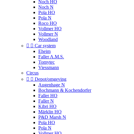
Noch HO
Noch N
Pola HO
Pola N
Roco HO
Vollmer HO
Vollmer N
Woodland


Car system
Eheim
Faller A.M.S.
Tomytec
Viessmann
Circus


Depot/omgeving
Augenhage N
Bochmann & Kochendorfer
Faller HO
Faller N
Kibri HO
Märklin HO
P&D Marsh N
Pola HO
Pola N
Vollmer HO