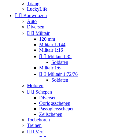
Triang
LuckyLife


Bouwdozen
Auto
Diversen


Militair
120 mm
Militair 1:144
Militair 1:16


Militair 1:35
Soldaten
Militair 1:6


Militair 1:72/76
Soldaten
Motoren


Schepen
Diversen
Oorlogsschepen
Passagiersschepen
Zeilschepen
Toebehoren
Treinen


Verf