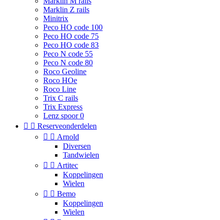
Marklin M rails
Marklin Z rails
Minitrix
Peco HO code 100
Peco HO code 75
Peco HO code 83
Peco N code 55
Peco N code 80
Roco Geoline
Roco HOe
Roco Line
Trix C rails
Trix Express
Lenz spoor 0


Reserveonderdelen


Arnold
Diversen
Tandwielen


Artitec
Koppelingen
Wielen


Bemo
Koppelingen
Wielen