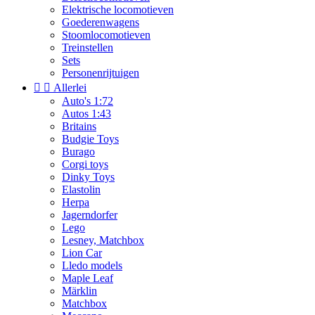
Elektrische locomotieven
Goederenwagens
Stoomlocomotieven
Treinstellen
Sets
Personenrijtuigen


Allerlei
Auto's 1:72
Autos 1:43
Britains
Budgie Toys
Burago
Corgi toys
Dinky Toys
Elastolin
Herpa
Jagerndorfer
Lego
Lesney, Matchbox
Lion Car
Lledo models
Maple Leaf
Märklin
Matchbox