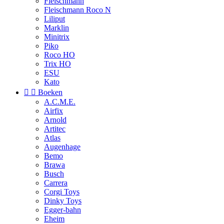
Fleischmann
Fleischmann Roco N
Liliput
Marklin
Minitrix
Piko
Roco HO
Trix HO
ESU
Kato


Boeken
A.C.M.E.
Airfix
Arnold
Artitec
Atlas
Augenhage
Bemo
Brawa
Busch
Carrera
Corgi Toys
Dinky Toys
Egger-bahn
Eheim