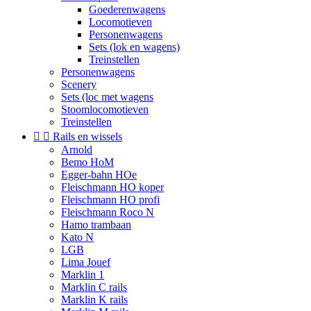
Goederenwagens
Locomotieven
Personenwagens
Sets (lok en wagens)
Treinstellen
Personenwagens
Scenery
Sets (loc met wagens
Stoomlocomotieven
Treinstellen


Rails en wissels
Arnold
Bemo HoM
Egger-bahn HOe
Fleischmann HO koper
Fleischmann HO profi
Fleischmann Roco N
Hamo trambaan
Kato N
LGB
Lima Jouef
Marklin 1
Marklin C rails
Marklin K rails