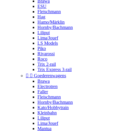
Brawa
ESU
Fleischmann
Hag
Hamo/Märklin
Hornby/Bachmann
Liliput
Lima/Jouef
LS Models
Piko
Rivarossi
Roco
Trix 2-rail
Trix Express 3-rail


Goederenwagens
Brawa
Electrotren
Faller
Fleischmann
Hornby/Bachmann
Kato/Hobbytrain
Kleinbahn
Liliput
Lima/Jouef
Mantua