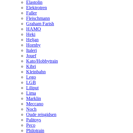
Elastolin
Elektrotren
Faller
Fleischmann
Graham Farish
HAMO
Heki
Heljan
Hornby
Italeri
Jouef
Kato/Hobbytrain
Kibri
Kleinbahn
Lego
LGB
Liliput
Lima
Marklin
Meccano
Noch
Oude reisgidsen
Palitoys
Peco
Philotrain