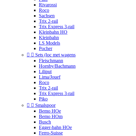
Rivarossi
Roco
Sachsen
Trix 2-rail
Trix Express 3-rail
Kleinbahn HO
Kleinbahn
LS Models
Pocher


Sets (loc met wagens
Fleischmann
Hornby/Bachmann
Liliput
Lima/Jouef
Roco
Trix 2-rail
Trix Express 3-rail
Piko


Smalspoor
Bemo HOe
Bemo HOm
Busch
Egger-bahn HOe
Ferro-Suisse