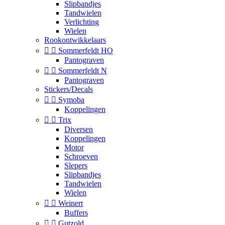
Slipbandjes
Tandwielen
Verlichting
Wielen
Rookontwikkelaars


Sommerfeldt HO
Pantograven


Sommerfeldt N
Pantograven
Stickers/Decals


Symoba
Koppelingen


Trix
Diversen
Koppelingen
Motor
Schroeven
Slepers
Slipbandjes
Tandwielen
Wielen


Weinert
Buffers


Gutzold