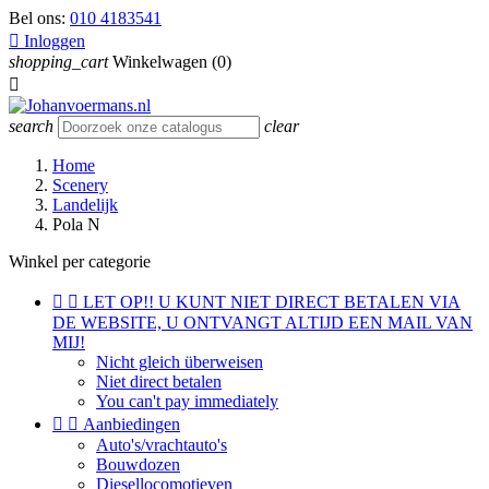
Bel ons:
010 4183541

Inloggen
shopping_cart
Winkelwagen
(0)

search
clear
Home
Scenery
Landelijk
Pola N
Winkel per categorie


LET OP!! U KUNT NIET DIRECT BETALEN VIA
DE WEBSITE, U ONTVANGT ALTIJD EEN MAIL VAN
MIJ!
Nicht gleich überweisen
Niet direct betalen
You can't pay immediately


Aanbiedingen
Auto's/vrachtauto's
Bouwdozen
Diesellocomotieven