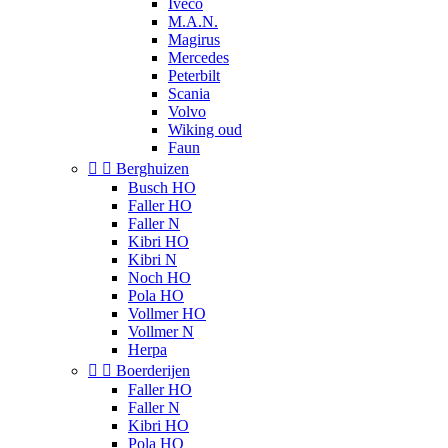
Iveco
M.A.N.
Magirus
Mercedes
Peterbilt
Scania
Volvo
Wiking oud
Faun


Berghuizen
Busch HO
Faller HO
Faller N
Kibri HO
Kibri N
Noch HO
Pola HO
Vollmer HO
Vollmer N
Herpa


Boerderijen
Faller HO
Faller N
Kibri HO
Pola HO