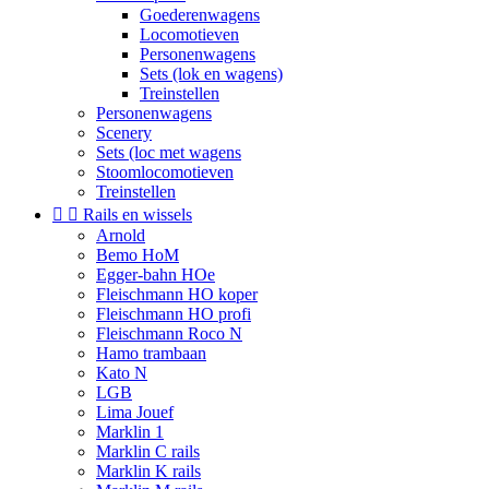
Goederenwagens
Locomotieven
Personenwagens
Sets (lok en wagens)
Treinstellen
Personenwagens
Scenery
Sets (loc met wagens
Stoomlocomotieven
Treinstellen


Rails en wissels
Arnold
Bemo HoM
Egger-bahn HOe
Fleischmann HO koper
Fleischmann HO profi
Fleischmann Roco N
Hamo trambaan
Kato N
LGB
Lima Jouef
Marklin 1
Marklin C rails
Marklin K rails