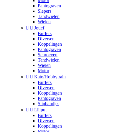
Motor
Pantograven
Slepers
Tandwielen
Wielen


Jouef
Buffers
Diversen
Koppelingen
Pantograven
Schroeven
Tandwielen
Wielen
Motor


Kato/Hobbytrain
Buffers
Diversen
Koppelingen
Pantograven
Slipbandjes


Liliput
Buffers
Diversen
Koppelingen
Motor