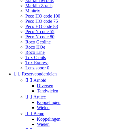
Marklin M rails
Marklin Z rails
Minitrix
Peco HO code 100
Peco HO code 75
Peco HO code 83
Peco N code 55
Peco N code 80
Roco Geoline
Roco HOe
Roco Line
Trix C rails
Trix Express
Lenz spoor 0


Reserveonderdelen


Arnold
Diversen
Tandwielen


Artitec
Koppelingen
Wielen


Bemo
Koppelingen
Wielen