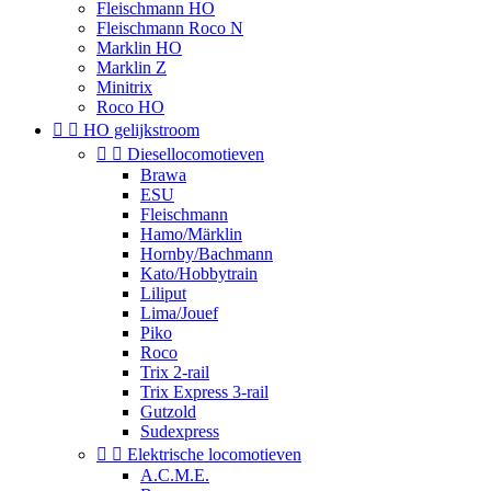
Fleischmann HO
Fleischmann Roco N
Marklin HO
Marklin Z
Minitrix
Roco HO


HO gelijkstroom


Diesellocomotieven
Brawa
ESU
Fleischmann
Hamo/Märklin
Hornby/Bachmann
Kato/Hobbytrain
Liliput
Lima/Jouef
Piko
Roco
Trix 2-rail
Trix Express 3-rail
Gutzold
Sudexpress


Elektrische locomotieven
A.C.M.E.