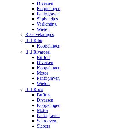
Diversen
Koppelingen
Pantograven
Slipbandjes
Verlichting
Wielen
Reservelampjes


Ribu
Koppelingen


Rivarossi
Buffers
Diversen
Koppelingen
Motor
Pantograven
Wielen


Roco
Buffers
Diversen
Koppelingen
Motor
Pantograven
Schroeven
Slepers