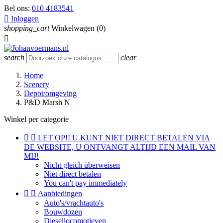
Bel ons:
010 4183541

Inloggen
shopping_cart
Winkelwagen
(0)

search
clear
Home
Scenery
Depot/omgeving
P&D Marsh N
Winkel per categorie


LET OP!! U KUNT NIET DIRECT BETALEN VIA
DE WEBSITE, U ONTVANGT ALTIJD EEN MAIL VAN
MIJ!
Nicht gleich überweisen
Niet direct betalen
You can't pay immediately


Aanbiedingen
Auto's/vrachtauto's
Bouwdozen
Diesellocomotieven