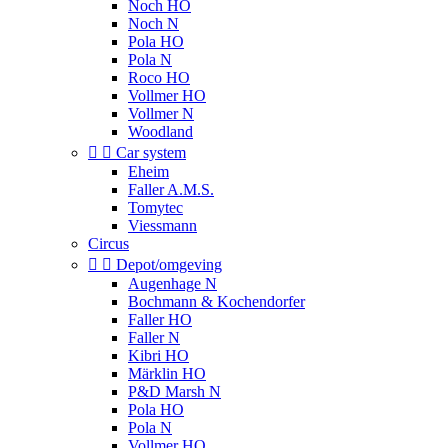
Noch HO
Noch N
Pola HO
Pola N
Roco HO
Vollmer HO
Vollmer N
Woodland


Car system
Eheim
Faller A.M.S.
Tomytec
Viessmann
Circus


Depot/omgeving
Augenhage N
Bochmann & Kochendorfer
Faller HO
Faller N
Kibri HO
Märklin HO
P&D Marsh N
Pola HO
Pola N
Vollmer HO