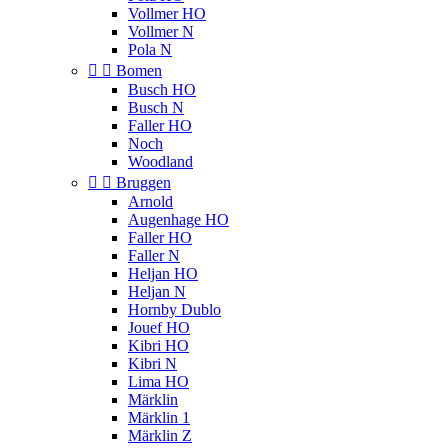
Vollmer HO
Vollmer N
Pola N


Bomen
Busch HO
Busch N
Faller HO
Noch
Woodland


Bruggen
Arnold
Augenhage HO
Faller HO
Faller N
Heljan HO
Heljan N
Hornby Dublo
Jouef HO
Kibri HO
Kibri N
Lima HO
Märklin
Märklin 1
Märklin Z