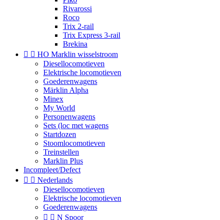
Rivarossi
Roco
Trix 2-rail
Trix Express 3-rail
Brekina


HO Marklin wisselstroom
Diesellocomotieven
Elektrische locomotieven
Goederenwagens
Märklin Alpha
Minex
My World
Personenwagens
Sets (loc met wagens
Startdozen
Stoomlocomotieven
Treinstellen
Marklin Plus
Incompleet/Defect


Nederlands
Diesellocomotieven
Elektrische locomotieven
Goederenwagens


N Spoor