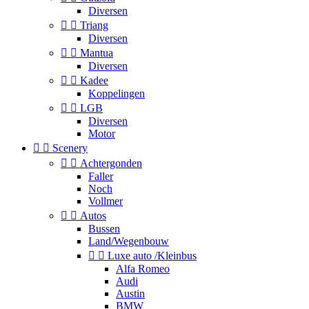
Diversen


Triang
Diversen


Mantua
Diversen


Kadee
Koppelingen


LGB
Diversen
Motor


Scenery


Achtergonden
Faller
Noch
Vollmer


Autos
Bussen
Land/Wegenbouw


Luxe auto /Kleinbus
Alfa Romeo
Audi
Austin
BMW