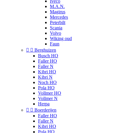
Iveco
M.A.N.
Magirus
Mercedes
Peterbilt
Scania
Volvo
Wiking oud
Faun


Berghuizen
Busch HO
Faller HO
Faller N
Kibri HO
Kibri N
Noch HO
Pola HO
Vollmer HO
Vollmer N
Herpa


Boerderijen
Faller HO
Faller N
Kibri HO
Pola HO