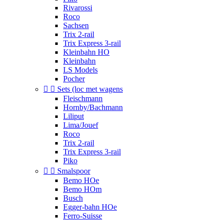
Rivarossi
Roco
Sachsen
Trix 2-rail
Trix Express 3-rail
Kleinbahn HO
Kleinbahn
LS Models
Pocher


Sets (loc met wagens
Fleischmann
Hornby/Bachmann
Liliput
Lima/Jouef
Roco
Trix 2-rail
Trix Express 3-rail
Piko


Smalspoor
Bemo HOe
Bemo HOm
Busch
Egger-bahn HOe
Ferro-Suisse