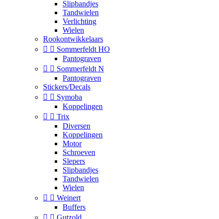
Slipbandjes
Tandwielen
Verlichting
Wielen
Rookontwikkelaars


Sommerfeldt HO
Pantograven


Sommerfeldt N
Pantograven
Stickers/Decals


Symoba
Koppelingen


Trix
Diversen
Koppelingen
Motor
Schroeven
Slepers
Slipbandjes
Tandwielen
Wielen


Weinert
Buffers


Gutzold