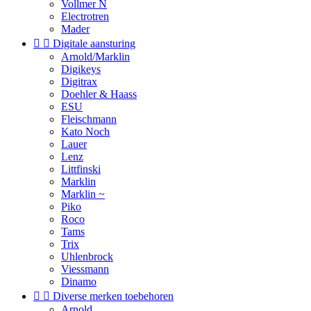
Vollmer N
Electrotren
Mader


Digitale aansturing
Arnold/Marklin
Digikeys
Digitrax
Doehler & Haass
ESU
Fleischmann
Kato Noch
Lauer
Lenz
Littfinski
Marklin
Marklin ~
Piko
Roco
Tams
Trix
Uhlenbrock
Viessmann
Dinamo


Diverse merken toebehoren
Arnold