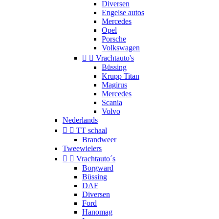
Diversen
Engelse autos
Mercedes
Opel
Porsche
Volkswagen


Vrachtauto's
Büssing
Krupp Titan
Magirus
Mercedes
Scania
Volvo
Nederlands


TT schaal
Brandweer
Tweewielers


Vrachtauto´s
Borgward
Büssing
DAF
Diversen
Ford
Hanomag