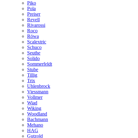
Piko
Pola
Preiser
Revell
Rivarossi
Roco
Röwa
Scalextric
Schuco
Seuthe
Solido
Sommerfeldt
Stube
Tillig
Trix
Uhlenbrock
Viessmann
Vollmer
Wiad
Wiking
Woodland
Bachmann
Mehano
HAG
Gutzold