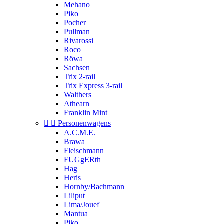
Mehano
Piko
Pocher
Pullman
Rivarossi
Roco
Röwa
Sachsen
Trix 2-rail
Trix Express 3-rail
Walthers
Athearn
Franklin Mint


Personenwagens
A.C.M.E.
Brawa
Fleischmann
FUGgERth
Hag
Heris
Hornby/Bachmann
Liliput
Lima/Jouef
Mantua
Piko