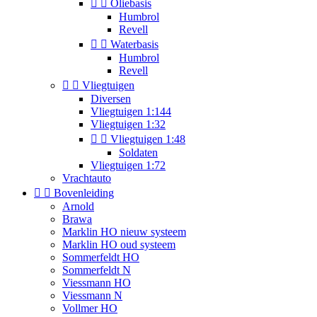


Oliebasis
Humbrol
Revell


Waterbasis
Humbrol
Revell


Vliegtuigen
Diversen
Vliegtuigen 1:144
Vliegtuigen 1:32


Vliegtuigen 1:48
Soldaten
Vliegtuigen 1:72
Vrachtauto


Bovenleiding
Arnold
Brawa
Marklin HO nieuw systeem
Marklin HO oud systeem
Sommerfeldt HO
Sommerfeldt N
Viessmann HO
Viessmann N
Vollmer HO