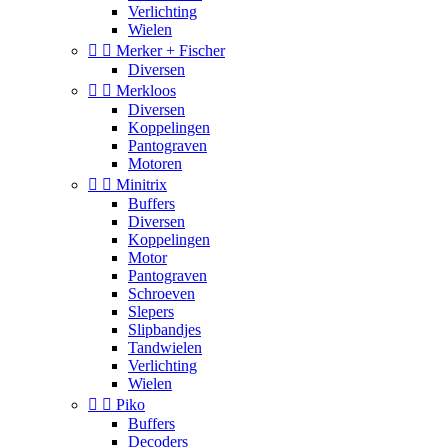
Verlichting
Wielen


Merker + Fischer
Diversen


Merkloos
Diversen
Koppelingen
Pantograven
Motoren


Minitrix
Buffers
Diversen
Koppelingen
Motor
Pantograven
Schroeven
Slepers
Slipbandjes
Tandwielen
Verlichting
Wielen


Piko
Buffers
Decoders