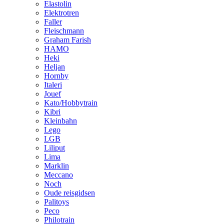
Elastolin
Elektrotren
Faller
Fleischmann
Graham Farish
HAMO
Heki
Heljan
Hornby
Italeri
Jouef
Kato/Hobbytrain
Kibri
Kleinbahn
Lego
LGB
Liliput
Lima
Marklin
Meccano
Noch
Oude reisgidsen
Palitoys
Peco
Philotrain