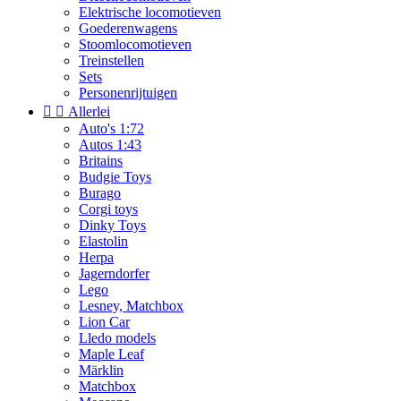
Elektrische locomotieven
Goederenwagens
Stoomlocomotieven
Treinstellen
Sets
Personenrijtuigen


Allerlei
Auto's 1:72
Autos 1:43
Britains
Budgie Toys
Burago
Corgi toys
Dinky Toys
Elastolin
Herpa
Jagerndorfer
Lego
Lesney, Matchbox
Lion Car
Lledo models
Maple Leaf
Märklin
Matchbox