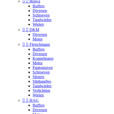


Brawa
Buffers
Diversen
Schroeven
Tandwielen
Wielen


DKM
Diversen
Motor


Fleischmann
Buffers
Diversen
Koppelingen
Motor
Pantograven
Schroeven
Slepers
Slipbandjes
Tandwielen
Verlichting
Wielen


HAG
Buffers
Diversen