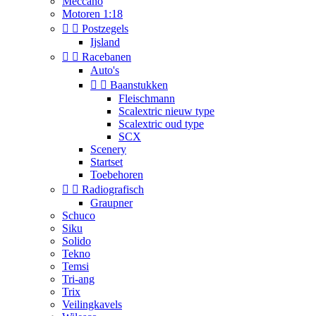
Meccano
Motoren 1:18


Postzegels
Ijsland


Racebanen
Auto's


Baanstukken
Fleischmann
Scalextric nieuw type
Scalextric oud type
SCX
Scenery
Startset
Toebehoren


Radiografisch
Graupner
Schuco
Siku
Solido
Tekno
Temsi
Tri-ang
Trix
Veilingkavels