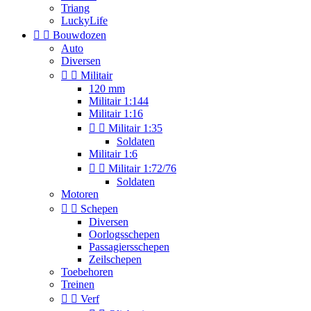
Triang
LuckyLife


Bouwdozen
Auto
Diversen


Militair
120 mm
Militair 1:144
Militair 1:16


Militair 1:35
Soldaten
Militair 1:6


Militair 1:72/76
Soldaten
Motoren


Schepen
Diversen
Oorlogsschepen
Passagiersschepen
Zeilschepen
Toebehoren
Treinen


Verf