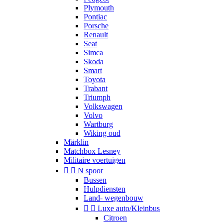
Plymouth
Pontiac
Porsche
Renault
Seat
Simca
Skoda
Smart
Toyota
Trabant
Triumph
Volkswagen
Volvo
Wartburg
Wiking oud
Märklin
Matchbox Lesney
Militaire voertuigen


N spoor
Bussen
Hulpdiensten
Land- wegenbouw


Luxe auto/Kleinbus
Citroen