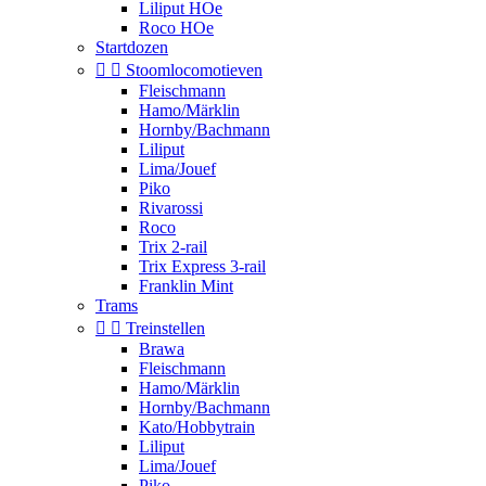
Liliput HOe
Roco HOe
Startdozen


Stoomlocomotieven
Fleischmann
Hamo/Märklin
Hornby/Bachmann
Liliput
Lima/Jouef
Piko
Rivarossi
Roco
Trix 2-rail
Trix Express 3-rail
Franklin Mint
Trams


Treinstellen
Brawa
Fleischmann
Hamo/Märklin
Hornby/Bachmann
Kato/Hobbytrain
Liliput
Lima/Jouef
Piko