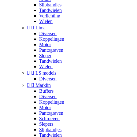
Slipbandjes
Tandwielen
Verlichting
Wielen


Lima
Diversen
Koppelingen
Motor
Pantograven
Sleper
Tandwielen
Wielen


LS models
Diversen


Marklin
Buffers
Diversen
Koppelingen
Motor
Pantograven
Schroeven
Slepers
Slipbandjes
Tandwielen