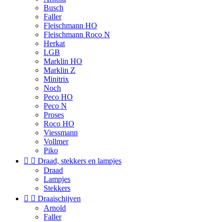
Busch
Faller
Fleischmann HO
Fleischmann Roco N
Herkat
LGB
Marklin HO
Marklin Z
Minitrix
Noch
Peco HO
Peco N
Proses
Roco HO
Viessmann
Vollmer
Piko


Draad, stekkers en lampjes
Draad
Lampjes
Stekkers


Draaischijven
Arnold
Faller