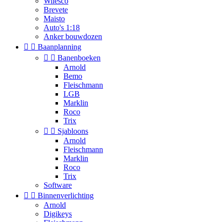
Wilesco
Brevete
Maisto
Auto's 1:18
Anker bouwdozen


Baanplanning


Banenboeken
Arnold
Bemo
Fleischmann
LGB
Marklin
Roco
Trix


Sjabloons
Arnold
Fleischmann
Marklin
Roco
Trix
Software


Binnenverlichting
Arnold
Digikeys