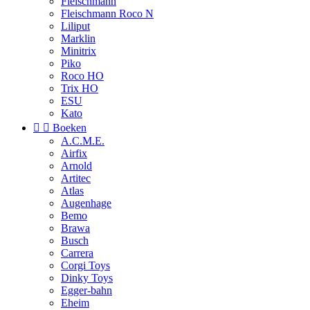
Fleischmann
Fleischmann Roco N
Liliput
Marklin
Minitrix
Piko
Roco HO
Trix HO
ESU
Kato


Boeken
A.C.M.E.
Airfix
Arnold
Artitec
Atlas
Augenhage
Bemo
Brawa
Busch
Carrera
Corgi Toys
Dinky Toys
Egger-bahn
Eheim