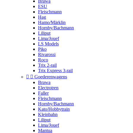
Brawa
ESU
Fleischmann
Hag
Hamo/Märklin
Hornby/Bachmann
Liliput
Lima/Jouef
LS Models
Piko
Rivarossi
Roco
Trix 2-rail
Trix Express 3-rail


Goederenwagens
Brawa
Electrotren
Faller
Fleischmann
Hornby/Bachmann
Kato/Hobbytrain
Kleinbahn
Liliput
Lima/Jouef
Mantua