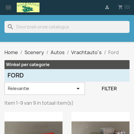

(0)

shopping_cart
search
Home
Scenery
Autos
Vrachtauto´s
Ford
Winkel per categorie
FORD

FILTER
Relevantie
Item 1-9 van 9 in totaal item(s)