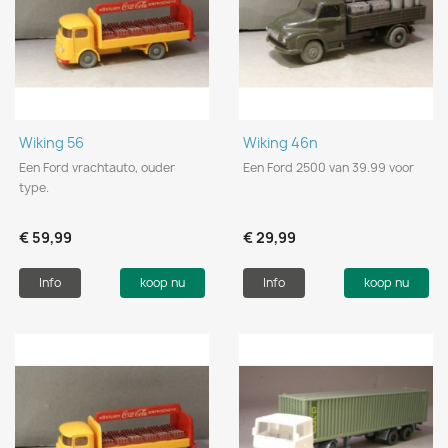
Wiking 56
Wiking 46n
Een Ford vrachtauto, ouder
Een Ford 2500 van 39.99 voor
type.
€ 59,99
€ 29,99
Info
koop nu
Info
koop nu