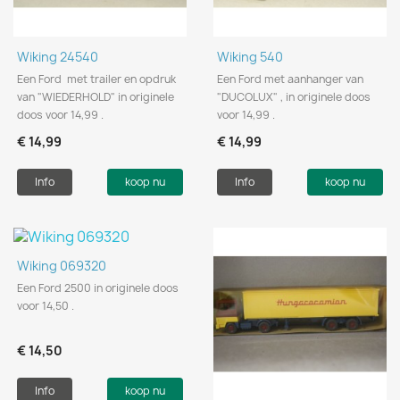
Wiking 24540
Wiking 540
Een Ford met trailer en opdruk
Een Ford met aanhanger van
van "WIEDERHOLD" in originele
"DUCOLUX" , in originele doos
doos voor 14,99 .
voor 14,99 .
€ 14,99
€ 14,99
Info
koop nu
Info
koop nu
Wiking 069320
Een Ford 2500 in originele doos
voor 14,50 .
€ 14,50
Info
koop nu