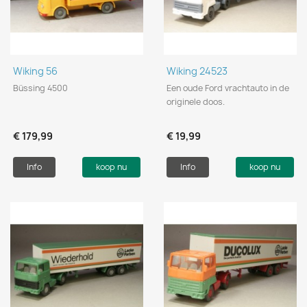
Wiking 56
Wiking 24523
Büssing 4500
Een oude Ford vrachtauto in de
originele doos.
€ 179,99
€ 19,99
Info
koop nu
Info
koop nu