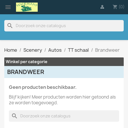

(0)

shopping_cart
search
Home
Scenery
Autos
TT schaal
Brandweer
Winkel per categorie
BRANDWEER
Geen producten beschikbaar.
Blijf kijken! Meer producten worden hier getoond als
ze worden toegevoegd.
search