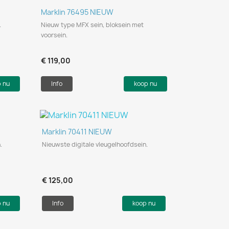
Snel bekijken

Marklin 76495 NIEUW
n.
Nieuw type MFX sein, bloksein met
voorsein.
€ 119,00
p nu
Info
koop nu
Snel bekijken

Marklin 70411 NIEUW
.
Nieuwste digitale vleugelhoofdsein.
€ 125,00
p nu
Info
koop nu