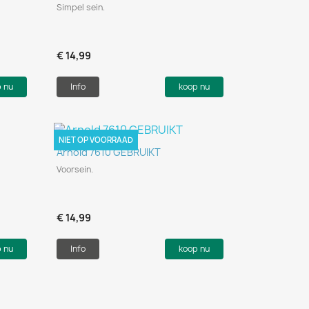
Simpel sein.
€ 14,99
p nu
Info
koop nu
NIET OP VOORRAAD
Snel bekijken

Arnold 7610 GEBRUIKT
Voorsein.
€ 14,99
p nu
Info
koop nu