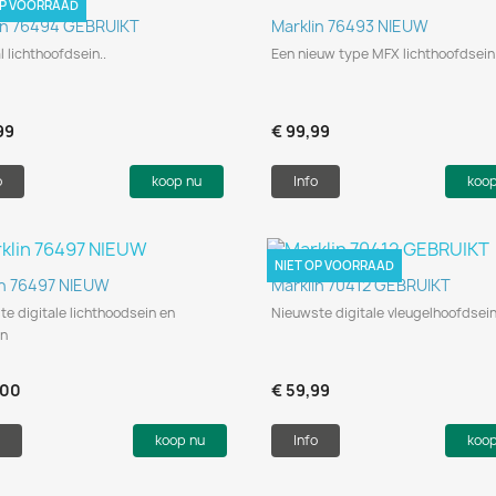
OP VOORRAAD
Snel bekijken
Snel bekijken


in 76494 GEBRUIKT
Marklin 76493 NIEUW
l lichthoofdsein..
Een nieuw type MFX lichthoofdsei
99
€ 99,99
o
koop nu
Info
koo
NIET OP VOORRAAD
Snel bekijken
Snel bekijken


in 76497 NIEUW
Marklin 70412 GEBRUIKT
e digitale lichthoodsein en
Nieuwste digitale vleugelhoofdsein
in
,00
€ 59,99
koop nu
Info
koo