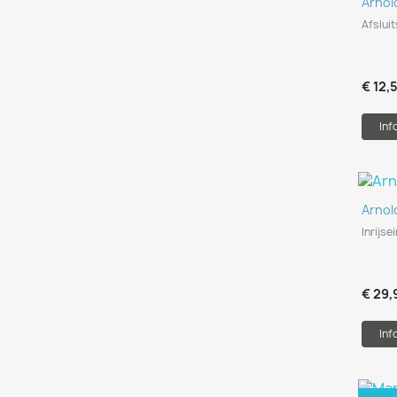
Arnol
Afsluit
€ 12,
Inf
Arnol
Inrijsei
€ 29,
Inf