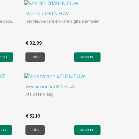
Snel bekijken

Marklin 70391 NIEUW
le doos.
Het nieuwe kant en klare digitale armsein.
€ 92,99
p nu
Info
koop nu
Snel bekijken

Viessmann 4018 NIEUW
Afsluitsein laag.
€ 32,10
p nu
Info
koop nu