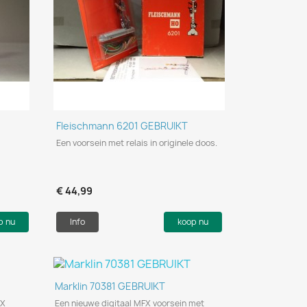
Snel bekijken

Fleischmann 6201 GEBRUIKT
Een voorsein met relais in originele doos.
€ 44,99
p nu
Info
koop nu
Snel bekijken

Marklin 70381 GEBRUIKT
FX
Een nieuwe digitaal MFX voorsein met