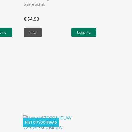
oranje schijf.
€ 54,99
p nu
Info
koop nu
NIET OP VOORRAAD
Snel bekijken

Arnold 7600 NIEUW