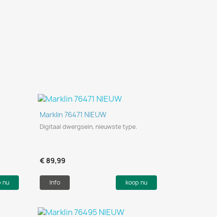
Snel bekijken

Marklin 76471 NIEUW
Digitaal dwergsein, nieuwste type.
€ 89,99
p nu
Info
koop nu