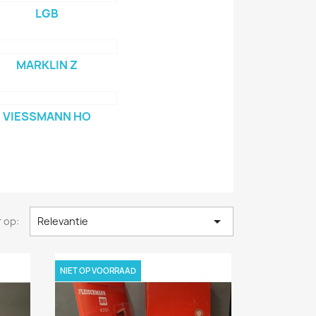
LGB
MARKLIN Z
VIESSMANN HO

 op:
Relevantie
NIET OP VOORRAAD