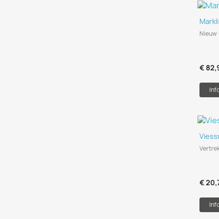
Markl
Nieuw 
€ 82,
Inf
Viess
Vertre
€ 20,
Inf