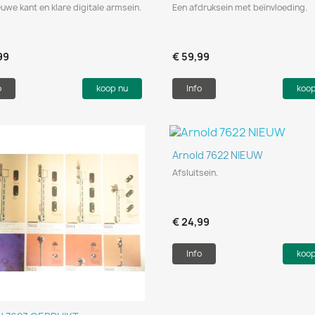
euwe kant en klare digitale armsein.
Een afdruksein met beïnvloeding.
99
€ 59,99
o
koop nu
Info
koo
Snel bekijken

Arnold 7622 NIEUW
Afsluitsein.
€ 24,99
Info
koo