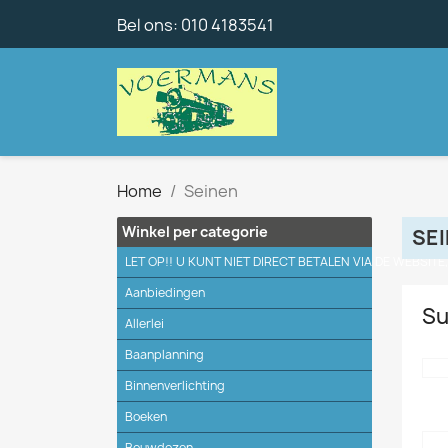
Bel ons:
010 4183541
Home
Seinen
Winkel per categorie
SE
LET OP!! U KUNT NIET DIRECT BETALEN VIA DE WEBSITE
Aanbiedingen
Su
Allerlei
Baanplanning
Binnenverlichting
Boeken
Bouwdozen