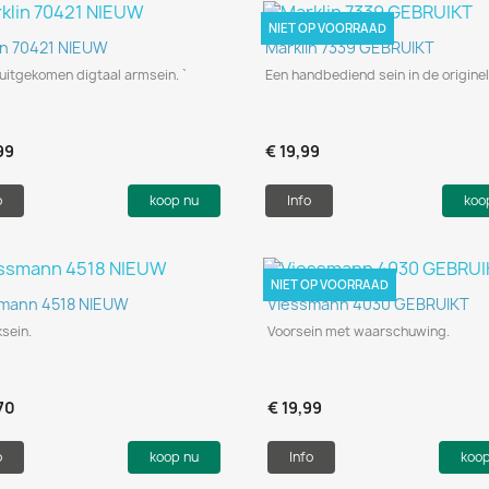
NIET OP VOORRAAD
Snel bekijken
Snel bekijken


in 70421 NIEUW
Marklin 7339 GEBRUIKT
uitgekomen digtaal armsein. `
Een handbediend sein in de origine
99
€ 19,99
o
koop nu
Info
koo
NIET OP VOORRAAD
Snel bekijken
Snel bekijken


mann 4518 NIEUW
Viessmann 4030 GEBRUIKT
ksein.
Voorsein met waarschuwing.
70
€ 19,99
o
koop nu
Info
koo