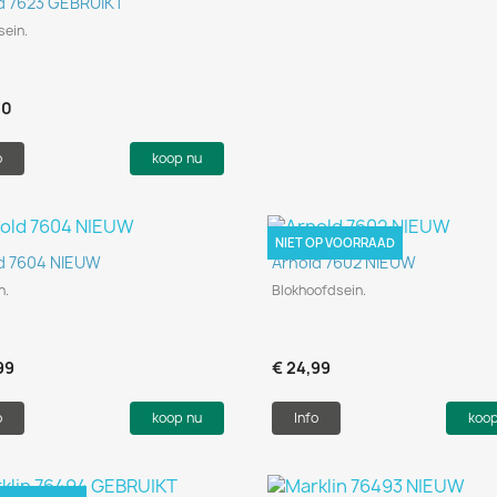
Snel bekijken

d 7623 GEBRUIKT
sein.
50
o
koop nu
NIET OP VOORRAAD
Snel bekijken
Snel bekijken


d 7604 NIEUW
Arnold 7602 NIEUW
n.
Blokhoofdsein.
99
€ 24,99
o
koop nu
Info
koo