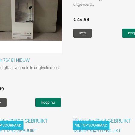
uitgevoerd..
€ 44,99
Info
koo
Snel bekijken

in 76481 NIEUW
digitaal voorsein in originele doos.
99
o
koop nu
OP VOORRAAD
NIET OP VOORRAAD
Snel bekijken
Snel bekijken


in 70392 GEBRUIKT
Marklin 7043 GEBRUIKT