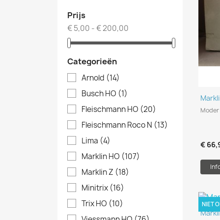
Prijs
€ 5,00 - € 200,00
Categorieën
Arnold
(14)
Busch HO
(1)
Markl
Fleischmann HO
(20)
Moder 
Fleischmann Roco N
(13)
Lima
(4)
€ 66,
Marklin HO
(107)
Inf
Marklin Z
(18)
Minitrix
(16)
Trix HO
(10)
NIET 
Markl
Viessmann HO
(76)