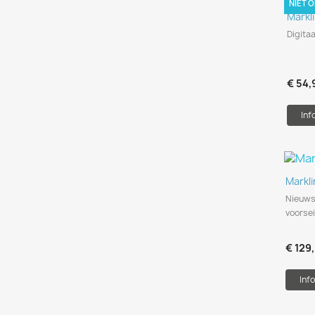
NIET 
Markl
Digitaa
€ 54,
Inf
Markl
Nieuwst
voorse
€ 129
Info