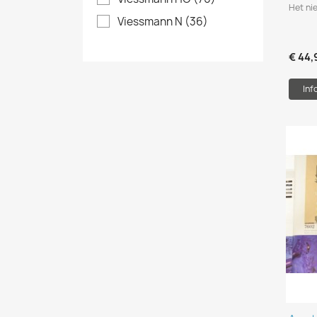
Het ni
Viessmann N
(36)
€ 44,
Inf