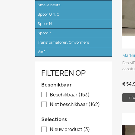
Smalle beurs
Spoor G, 1, O
Spoor N
Spoor Z
Transformatoren/Omvormers
Verf
Markl
Een MF
aanstu
FILTEREN OP
€ 54,
Beschikbaar
Beschikbaar
(153)
Info
Niet beschikbaar
(162)
Selections
Nieuw product
(3)