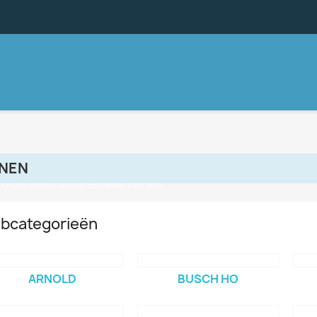
INEN
, U ONTVANGT ALTIJD EEN MAIL VAN MIJ!
bcategorieën
ARNOLD
BUSCH HO