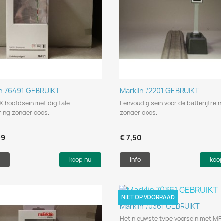
Snel bekijken
Snel bekijken


in 76491 GEBRUIKT
Marklin 72201 GEBRUIKT
X hoofdsein met digitale
Eenvoudig sein voor de batterijtrein
ring zonder doos.
zonder doos.
99
€ 7,50
koop nu
Info
koo
NIET OP VOORRAAD
Snel bekijken

Marklin 70361 GEBRUIKT
Het nieuwste type voorsein met M