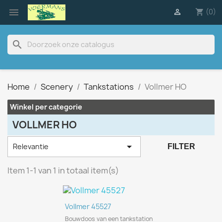

(0)

shopping_cart
search
Home
Scenery
Tankstations
Vollmer HO
Winkel per categorie
VOLLMER HO

Relevantie
FILTER
Item 1-1 van 1 in totaal item(s)
Vollmer 45527
Bouwdoos van een tankstation