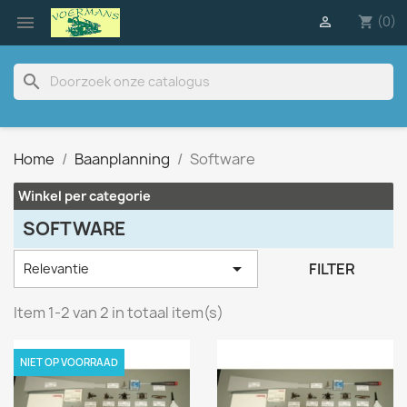

(0)

shopping_cart
search
Home
Baanplanning
Software
Winkel per categorie
SOFTWARE

FILTER
Relevantie
Item 1-2 van 2 in totaal item(s)
NIET OP VOORRAAD