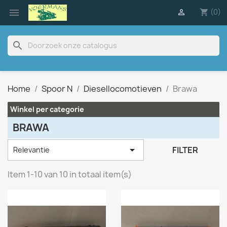

(0)

shopping_cart
search
Home
Spoor N
Diesellocomotieven
Brawa
Winkel per categorie
BRAWA

FILTER
Relevantie
Item 1-10 van 10 in totaal item(s)