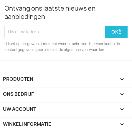
Ontvang ons laatste nieuws en
aanbiedingen
U kunt op elk gewenst moment weer uitschrijven. Hiervoor kunt u de
contactgegevens gebruiken uit de algemene voorwaarden.
PRODUCTEN

ONS BEDRIJF

UW ACCOUNT

WINKEL INFORMATIE
keyboard_arrow_down