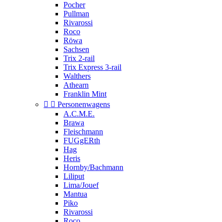
Pocher
Pullman
Rivarossi
Roco
Röwa
Sachsen
Trix 2-rail
Trix Express 3-rail
Walthers
Athearn
Franklin Mint


Personenwagens
A.C.M.E.
Brawa
Fleischmann
FUGgERth
Hag
Heris
Hornby/Bachmann
Liliput
Lima/Jouef
Mantua
Piko
Rivarossi
Roco