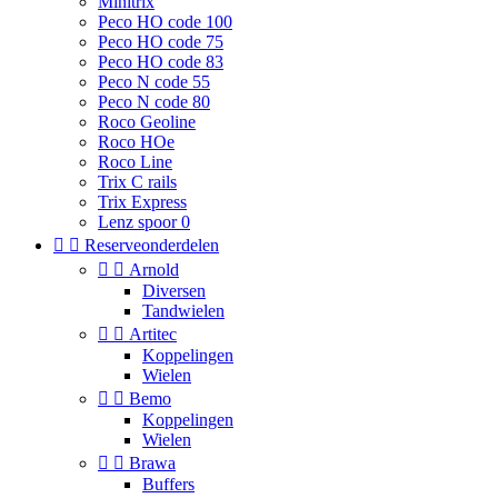
Minitrix
Peco HO code 100
Peco HO code 75
Peco HO code 83
Peco N code 55
Peco N code 80
Roco Geoline
Roco HOe
Roco Line
Trix C rails
Trix Express
Lenz spoor 0


Reserveonderdelen


Arnold
Diversen
Tandwielen


Artitec
Koppelingen
Wielen


Bemo
Koppelingen
Wielen


Brawa
Buffers