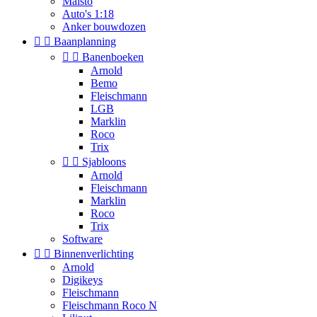
Maisto
Auto's 1:18
Anker bouwdozen


Baanplanning


Banenboeken
Arnold
Bemo
Fleischmann
LGB
Marklin
Roco
Trix


Sjabloons
Arnold
Fleischmann
Marklin
Roco
Trix
Software


Binnenverlichting
Arnold
Digikeys
Fleischmann
Fleischmann Roco N