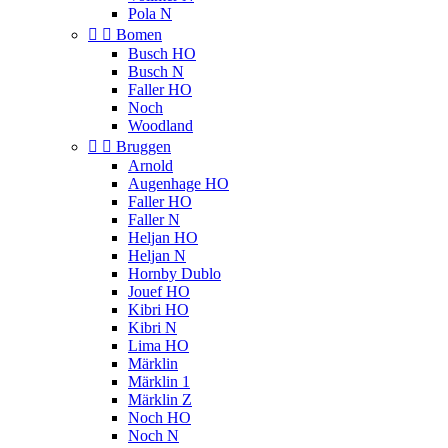
Pola N


Bomen
Busch HO
Busch N
Faller HO
Noch
Woodland


Bruggen
Arnold
Augenhage HO
Faller HO
Faller N
Heljan HO
Heljan N
Hornby Dublo
Jouef HO
Kibri HO
Kibri N
Lima HO
Märklin
Märklin 1
Märklin Z
Noch HO
Noch N