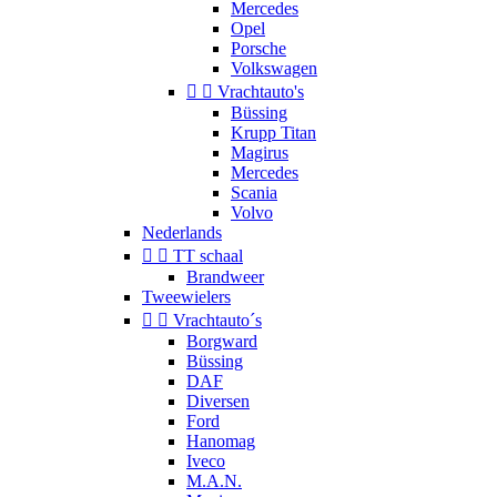
Mercedes
Opel
Porsche
Volkswagen


Vrachtauto's
Büssing
Krupp Titan
Magirus
Mercedes
Scania
Volvo
Nederlands


TT schaal
Brandweer
Tweewielers


Vrachtauto´s
Borgward
Büssing
DAF
Diversen
Ford
Hanomag
Iveco
M.A.N.