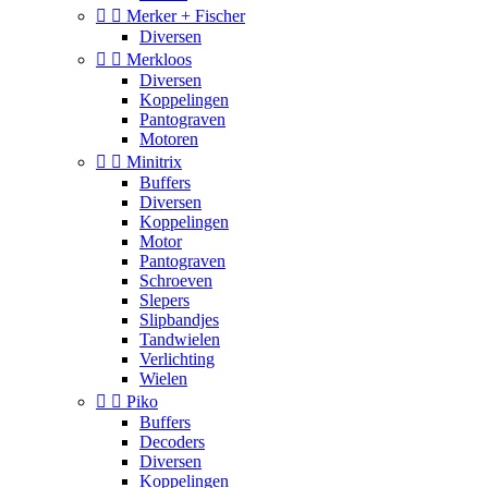


Merker + Fischer
Diversen


Merkloos
Diversen
Koppelingen
Pantograven
Motoren


Minitrix
Buffers
Diversen
Koppelingen
Motor
Pantograven
Schroeven
Slepers
Slipbandjes
Tandwielen
Verlichting
Wielen


Piko
Buffers
Decoders
Diversen
Koppelingen