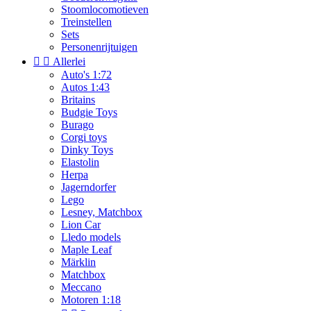
Stoomlocomotieven
Treinstellen
Sets
Personenrijtuigen


Allerlei
Auto's 1:72
Autos 1:43
Britains
Budgie Toys
Burago
Corgi toys
Dinky Toys
Elastolin
Herpa
Jagerndorfer
Lego
Lesney, Matchbox
Lion Car
Lledo models
Maple Leaf
Märklin
Matchbox
Meccano
Motoren 1:18