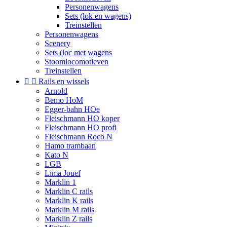
Personenwagens
Sets (lok en wagens)
Treinstellen
Personenwagens
Scenery
Sets (loc met wagens
Stoomlocomotieven
Treinstellen


Rails en wissels
Arnold
Bemo HoM
Egger-bahn HOe
Fleischmann HO koper
Fleischmann HO profi
Fleischmann Roco N
Hamo trambaan
Kato N
LGB
Lima Jouef
Marklin 1
Marklin C rails
Marklin K rails
Marklin M rails
Marklin Z rails