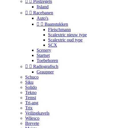


Postzegels
Ijsland


Racebanen
Auto's


Baanstukken
Fleischmann
Scalextric nieuw type
Scalextric oud type
SCX
Scenery
Startset
Toebehoren


Radiografisch
Graupner
Schuco
Siku
Solido
Tekno
Temsi
Tri-ang
Trix
Veilingkavels
Wilesco
Brevete