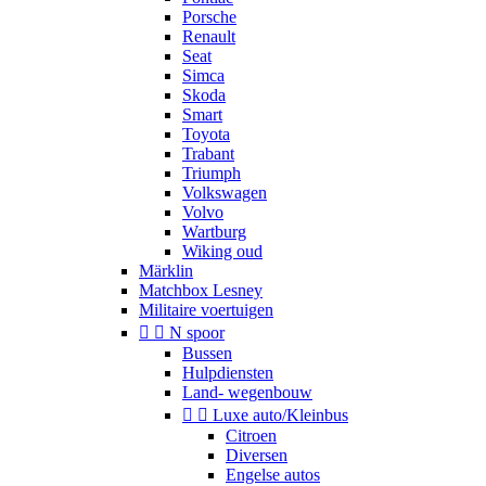
Porsche
Renault
Seat
Simca
Skoda
Smart
Toyota
Trabant
Triumph
Volkswagen
Volvo
Wartburg
Wiking oud
Märklin
Matchbox Lesney
Militaire voertuigen


N spoor
Bussen
Hulpdiensten
Land- wegenbouw


Luxe auto/Kleinbus
Citroen
Diversen
Engelse autos