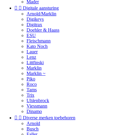
Mader


Digitale aansturing
Arnold/Marklin
Digikeys
Digitrax
Doehler & Haass
ESU
Fleischmann
Kato Noch
Lauer
Lenz
Littfinski
Marklin
Marklin ~
Piko
Roco
Tams
Trix
Uhlenbrock
Viessmann
Dinamo


Diverse merken toebehoren
Arnold
Busch
Faller