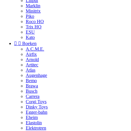
Liliput
Marklin
Minitrix
Piko
Roco HO
Trix HO
ESU
Kato


Boeken
A.C.M.E.
Airfix
Arnold
Artitec
Atlas
Augenhage
Bemo
Brawa
Busch
Carrera
Corgi Toys
Dinky Toys
Egger-bahn
Eheim
Elastolin
Elektrotren