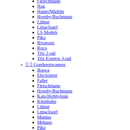
Fleischmann
Hag
Hamo/Märklin
Hornby/Bachmann
Liliput
Lima/Jouef
LS Models
Piko
Rivarossi
Roco
Trix 2-rail
Trix Express 3-rail


Goederenwagens
Brawa
Electrotren
Faller
Fleischmann
Hornby/Bachmann
Kato/Hobbytrain
Kleinbahn
Liliput
Lima/Jouef
Mantua
Mehano
Piko