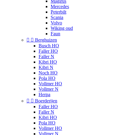
Magirus
Mercedes
Peterbilt
Scania
Volvo
Wiking oud
Faun


Berghuizen
Busch HO
Faller HO
Faller N
Kibri HO
Kibri N
Noch HO
Pola HO
Vollmer HO
Vollmer N
Herpa


Boerderijen
Faller HO
Faller N
Kibri HO
Pola HO
Vollmer HO
Vollmer N