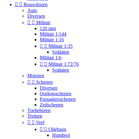


Bouwdozen
Auto
Diversen


Militair
120 mm
Militair 1:144
Militair 1:16


Militair 1:35
Soldaten
Militair 1:6


Militair 1:72/76
Soldaten
Motoren


Schepen
Diversen
Oorlogsschepen
Passagiersschepen
Zeilschepen
Toebehoren
Treinen


Verf


Oliebasis
Humbrol