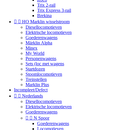
Trix 2-rail
Trix Express 3-rail
Brekina


HO Marklin wisselstroom
Diesellocomotieven
Elektrische locomotieven
Goederenwagens
Märklin Alpha
Minex
My World
Personenwagens
Sets (loc met wagens
Startdozen
Stoomlocomotieven
Treinstellen
Marklin Plus
Incompleet/Defect


Nederlands
Diesellocomotieven
Elektrische locomotieven
Goederenwagens


N Spoor
Goederenwagens
Locomotieven