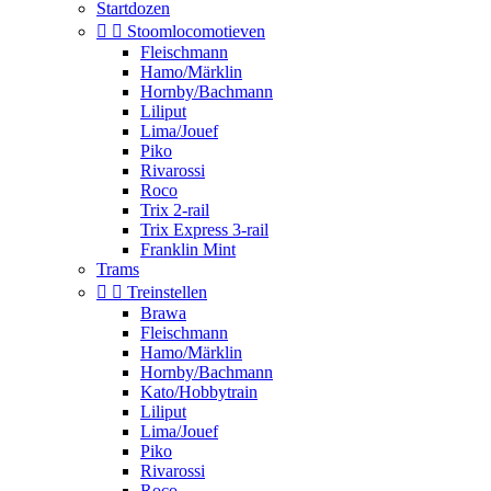
Startdozen


Stoomlocomotieven
Fleischmann
Hamo/Märklin
Hornby/Bachmann
Liliput
Lima/Jouef
Piko
Rivarossi
Roco
Trix 2-rail
Trix Express 3-rail
Franklin Mint
Trams


Treinstellen
Brawa
Fleischmann
Hamo/Märklin
Hornby/Bachmann
Kato/Hobbytrain
Liliput
Lima/Jouef
Piko
Rivarossi
Roco