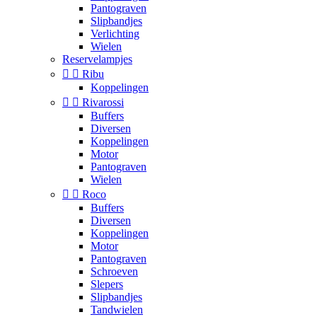
Pantograven
Slipbandjes
Verlichting
Wielen
Reservelampjes


Ribu
Koppelingen


Rivarossi
Buffers
Diversen
Koppelingen
Motor
Pantograven
Wielen


Roco
Buffers
Diversen
Koppelingen
Motor
Pantograven
Schroeven
Slepers
Slipbandjes
Tandwielen