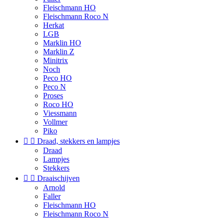
Fleischmann HO
Fleischmann Roco N
Herkat
LGB
Marklin HO
Marklin Z
Minitrix
Noch
Peco HO
Peco N
Proses
Roco HO
Viessmann
Vollmer
Piko


Draad, stekkers en lampjes
Draad
Lampjes
Stekkers


Draaischijven
Arnold
Faller
Fleischmann HO
Fleischmann Roco N