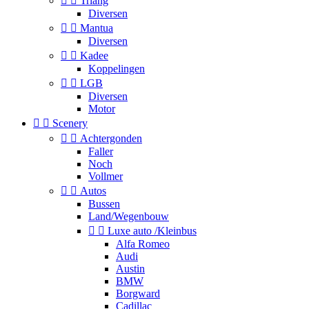


Triang
Diversen


Mantua
Diversen


Kadee
Koppelingen


LGB
Diversen
Motor


Scenery


Achtergonden
Faller
Noch
Vollmer


Autos
Bussen
Land/Wegenbouw


Luxe auto /Kleinbus
Alfa Romeo
Audi
Austin
BMW
Borgward
Cadillac