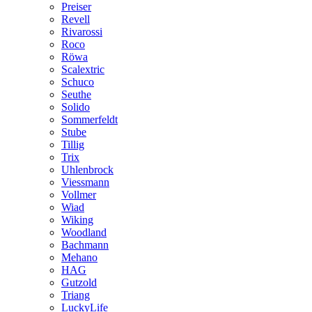
Preiser
Revell
Rivarossi
Roco
Röwa
Scalextric
Schuco
Seuthe
Solido
Sommerfeldt
Stube
Tillig
Trix
Uhlenbrock
Viessmann
Vollmer
Wiad
Wiking
Woodland
Bachmann
Mehano
HAG
Gutzold
Triang
LuckyLife