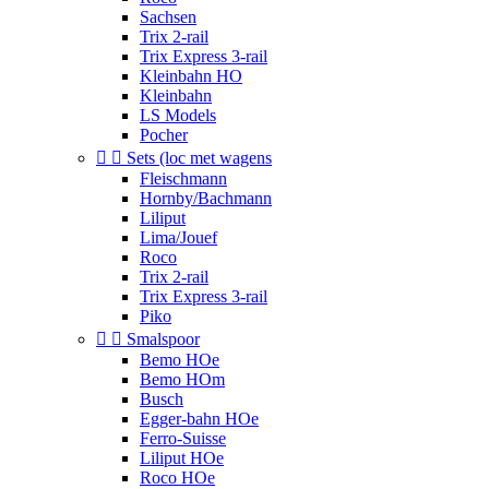
Sachsen
Trix 2-rail
Trix Express 3-rail
Kleinbahn HO
Kleinbahn
LS Models
Pocher


Sets (loc met wagens
Fleischmann
Hornby/Bachmann
Liliput
Lima/Jouef
Roco
Trix 2-rail
Trix Express 3-rail
Piko


Smalspoor
Bemo HOe
Bemo HOm
Busch
Egger-bahn HOe
Ferro-Suisse
Liliput HOe
Roco HOe