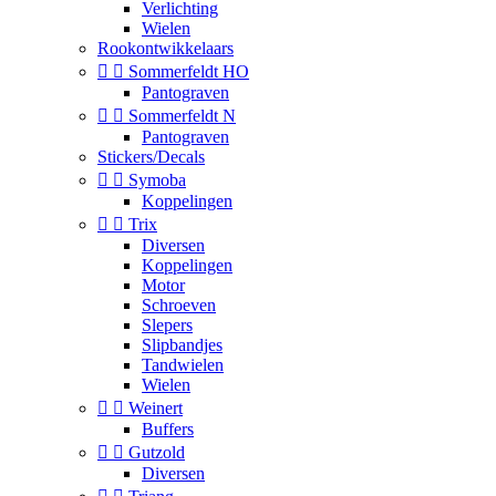
Verlichting
Wielen
Rookontwikkelaars


Sommerfeldt HO
Pantograven


Sommerfeldt N
Pantograven
Stickers/Decals


Symoba
Koppelingen


Trix
Diversen
Koppelingen
Motor
Schroeven
Slepers
Slipbandjes
Tandwielen
Wielen


Weinert
Buffers


Gutzold
Diversen