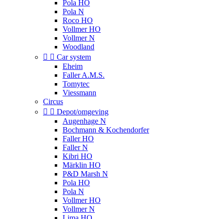
Pola HO
Pola N
Roco HO
Vollmer HO
Vollmer N
Woodland


Car system
Eheim
Faller A.M.S.
Tomytec
Viessmann
Circus


Depot/omgeving
Augenhage N
Bochmann & Kochendorfer
Faller HO
Faller N
Kibri HO
Märklin HO
P&D Marsh N
Pola HO
Pola N
Vollmer HO
Vollmer N
Lima HO