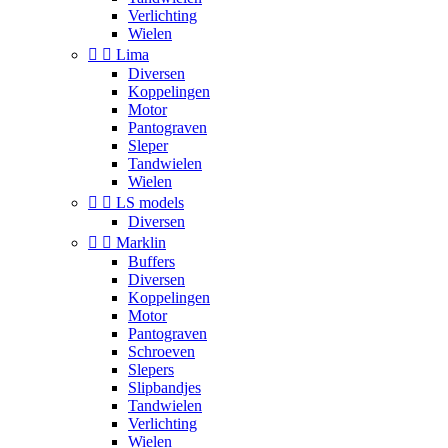
Verlichting
Wielen


Lima
Diversen
Koppelingen
Motor
Pantograven
Sleper
Tandwielen
Wielen


LS models
Diversen


Marklin
Buffers
Diversen
Koppelingen
Motor
Pantograven
Schroeven
Slepers
Slipbandjes
Tandwielen
Verlichting
Wielen