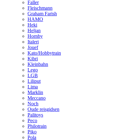
Faller
Fleischmann
Graham Farish
HAMO
Heki
Heljan
Hornby
Italeri
Jouef
Kato/Hobbytrain
Kibri
Kleinbahn
Lego
LGB
Liliput
Lima
Marklin
Meccano
Noch
Oude reisgidsen
Palitoys
Peco
Philotrain
Piko
Pola