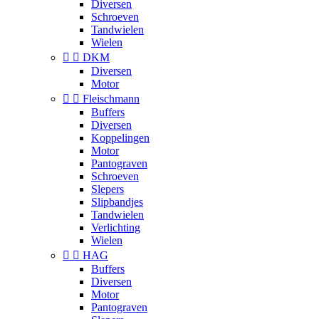
Diversen
Schroeven
Tandwielen
Wielen


DKM
Diversen
Motor


Fleischmann
Buffers
Diversen
Koppelingen
Motor
Pantograven
Schroeven
Slepers
Slipbandjes
Tandwielen
Verlichting
Wielen


HAG
Buffers
Diversen
Motor
Pantograven