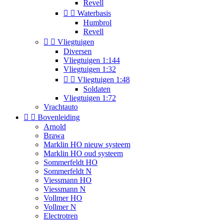
Revell


Waterbasis
Humbrol
Revell


Vliegtuigen
Diversen
Vliegtuigen 1:144
Vliegtuigen 1:32


Vliegtuigen 1:48
Soldaten
Vliegtuigen 1:72
Vrachtauto


Bovenleiding
Arnold
Brawa
Marklin HO nieuw systeem
Marklin HO oud systeem
Sommerfeldt HO
Sommerfeldt N
Viessmann HO
Viessmann N
Vollmer HO
Vollmer N
Electrotren