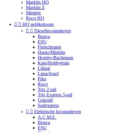
Marklin HO
Marklin Z
Minitrix
Roco HO


HO gelijkstroom


Diesellocomotieven
Brawa
ESU
Fleischmann
Hamo/Märklin
Hornby/Bachmann
Kato/Hobbytrain
Liliput
Lima/Jouef
Piko
Roco
Trix 2-rail
Trix Express 3-rail
Gutzold
Sudexpress


Elektrische locomotieven
A.C.M.E.
Brawa
ESU