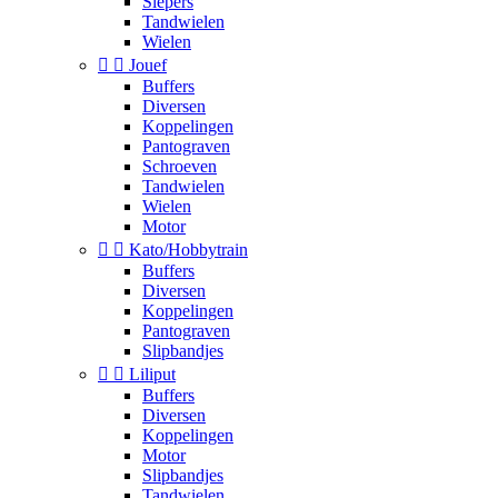
Slepers
Tandwielen
Wielen


Jouef
Buffers
Diversen
Koppelingen
Pantograven
Schroeven
Tandwielen
Wielen
Motor


Kato/Hobbytrain
Buffers
Diversen
Koppelingen
Pantograven
Slipbandjes


Liliput
Buffers
Diversen
Koppelingen
Motor
Slipbandjes
Tandwielen