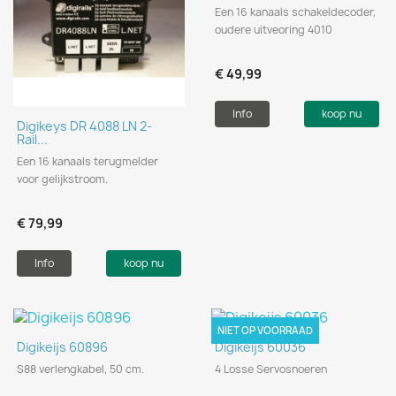
Een 16 kanaals schakeldecoder,
oudere uitveoring 4010
€ 49,99
Info
koop nu
Digikeys DR 4088 LN 2-
Rail...
Een 16 kanaals terugmelder
voor gelijkstroom.
€ 79,99
Info
koop nu
NIET OP VOORRAAD
Digikeijs 60896
Digikeijs 60036
S88 verlengkabel, 50 cm.
4 Losse Servosnoeren