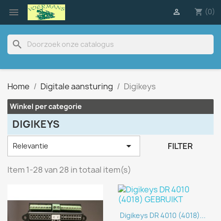

(0)

shopping_cart
search
Home
Digitale aansturing
Digikeys
Winkel per categorie
DIGIKEYS

FILTER
Relevantie
Item 1-28 van 28 in totaal item(s)
Digikeys DR 4010 (4018)...