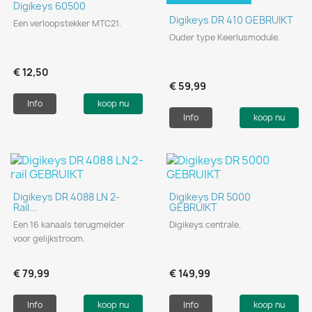
Digikeys 60500
Digikeys DR 410 GEBRUIKT
Een verloopstekker MTC21.
Ouder type Keerlusmodule.
€ 12,50
€ 59,99
Info
koop nu
Info
koop nu
Digikeys DR 4088 LN 2-
Digikeys DR 5000
Rail...
GEBRUIKT
Een 16 kanaals terugmelder
Digikeys centrale.
voor gelijkstroom.
€ 79,99
€ 149,99
Info
koop nu
Info
koop nu