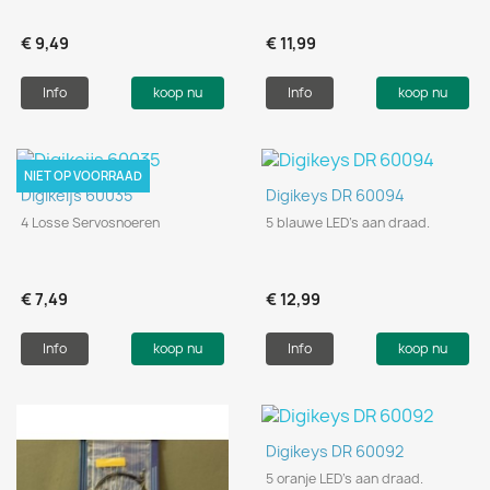
€ 9,49
€ 11,99
Info
koop nu
Info
koop nu
NIET OP VOORRAAD
Digikeijs 60035
Digikeys DR 60094
4 Losse Servosnoeren
5 blauwe LED's aan draad.
€ 7,49
€ 12,99
Info
koop nu
Info
koop nu
Digikeys DR 60092
5 oranje LED's aan draad.