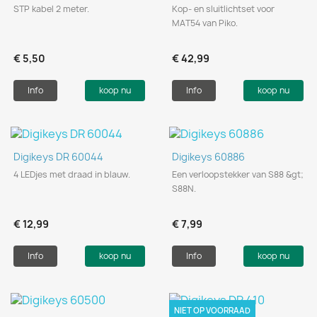
STP kabel 2 meter.
Kop- en sluitlichtset voor
MAT54 van Piko.
€ 5,50
€ 42,99
Info
koop nu
Info
koop nu
Digikeys DR 60044
Digikeys 60886
4 LEDjes met draad in blauw.
Een verloopstekker van S88 &gt;
S88N.
€ 12,99
€ 7,99
Info
koop nu
Info
koop nu
NIET OP VOORRAAD