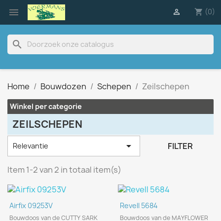

(0)

shopping_cart
search
Home
Bouwdozen
Schepen
Zeilschepen
Winkel per categorie
ZEILSCHEPEN

FILTER
Relevantie
Item 1-2 van 2 in totaal item(s)
Airfix 09253V
Revell 5684
Bouwdoos van de CUTTY SARK
Bouwdoos van de MAYFLOWER