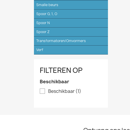
Smalle beurs
Spoor G, 1, O
Spoor N
Spoor Z
Transformatoren/Omvormers
Verf
FILTEREN OP
Beschikbaar
Beschikbaar
(1)