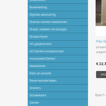
Bovenleiding
Digitale aansturing
Diverse merken toebehoren
Draad, stekkers en lampjes
Draaischijven
Piko 
HO gelijkstroom
binnen
HO Marklin wisselstroom
wagons
Incompleet/Defect
€ 22,3
Nederlands
Rails en wissels
Info
Reserveonderdelen
Scenery
Item 1-
Schakelaars
Seinen