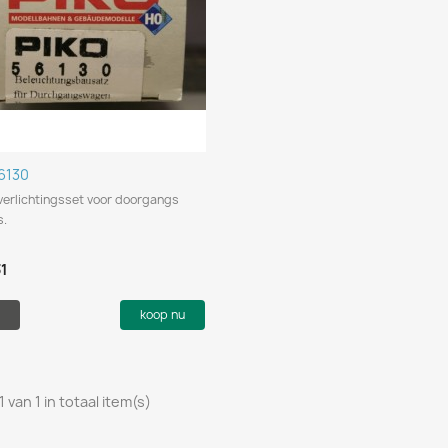
Snel bekijken

56130
verlichtingsset voor doorgangs
.
1
koop nu
1 van 1 in totaal item(s)