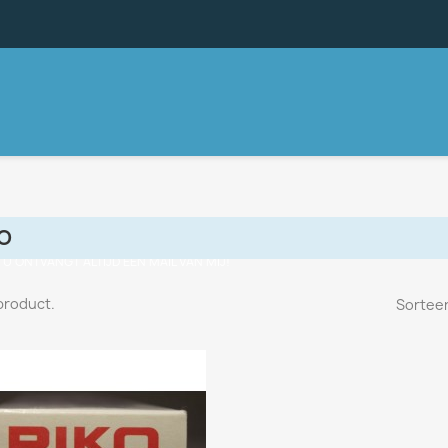
O
, U ONTVANGT ALTIJD EEN MAIL VAN MIJ!
 product.
Sorteer