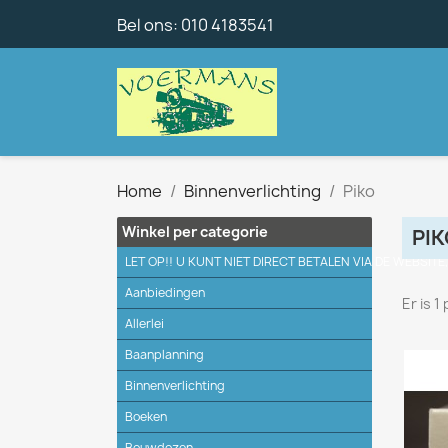
Bel ons:
010 4183541
Home
Binnenverlichting
Piko
Winkel per categorie
PIK
LET OP!! U KUNT NIET DIRECT BETALEN VIA DE WEBSITE
Aanbiedingen
Er is 1
Allerlei
Baanplanning
Binnenverlichting
Boeken
Bouwdozen