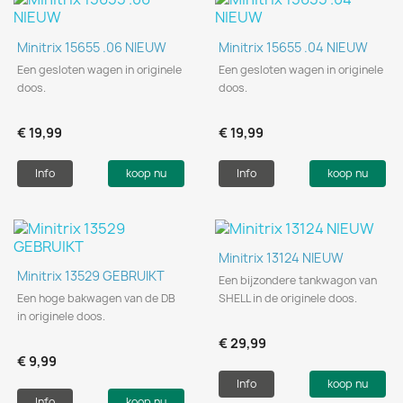
Minitrix 15655 .06 NIEUW
Minitrix 15655 .04 NIEUW
Een gesloten wagen in originele
Een gesloten wagen in originele
doos.
doos.
€ 19,99
€ 19,99
Info
koop nu
Info
koop nu
Minitrix 13124 NIEUW
Minitrix 13529 GEBRUIKT
Een bijzondere tankwagon van
Een hoge bakwagen van de DB
SHELL in de originele doos.
in originele doos.
€ 29,99
€ 9,99
Info
koop nu
Info
koop nu