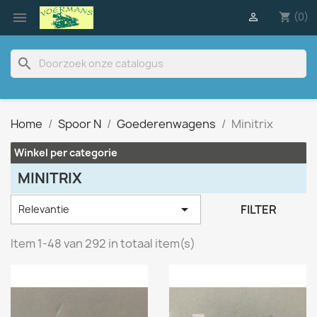

(0)

shopping_cart
search
Home
Spoor N
Goederenwagens
Minitrix
Winkel per categorie
MINITRIX

FILTER
Relevantie
Item 1-48 van 292 in totaal item(s)