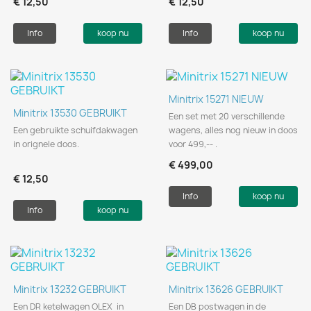
€ 12,50
€ 12,50
Info
koop nu
Info
koop nu
Minitrix 15271 NIEUW
Minitrix 13530 GEBRUIKT
Een set met 20 verschillende
Een gebruikte schuifdakwagen
wagens, alles nog nieuw in doos
in orignele doos.
voor 499,-- .
€ 499,00
€ 12,50
Info
koop nu
Info
koop nu
Minitrix 13232 GEBRUIKT
Minitrix 13626 GEBRUIKT
Een DR ketelwagen OLEX in
Een DB postwagen in de