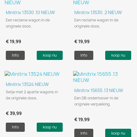
Minitrix 13530 .10 NIEUW
Minitrix 13530 .2 NIEUW
Een reclame wagon in de
Een reclame wagon in de
originele doos.
originele doos.
€ 19,99
€ 19,99
Info
koop nu
Info
koop nu
Minitrix 13524 NIEUW
Minitrix 15655 .13 NIEUW
Setje met 2 aparte wagons in
de originele doos.
Een DB onderlosser in de
originele verpakking.
€ 39,99
€ 19,99
Info
koop nu
Info
koop nu