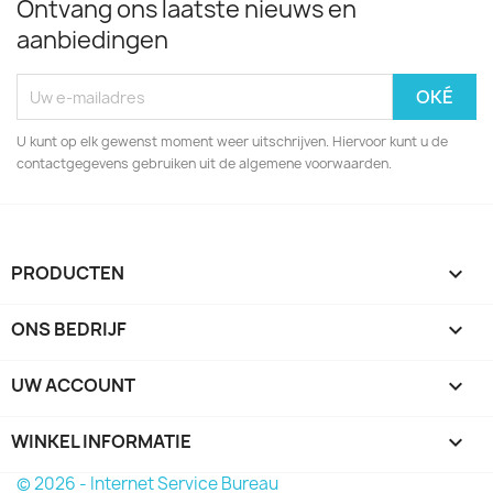
Ontvang ons laatste nieuws en
aanbiedingen
U kunt op elk gewenst moment weer uitschrijven. Hiervoor kunt u de
contactgegevens gebruiken uit de algemene voorwaarden.
PRODUCTEN

ONS BEDRIJF

UW ACCOUNT

WINKEL INFORMATIE
keyboard_arrow_down
© 2026 - Internet Service Bureau