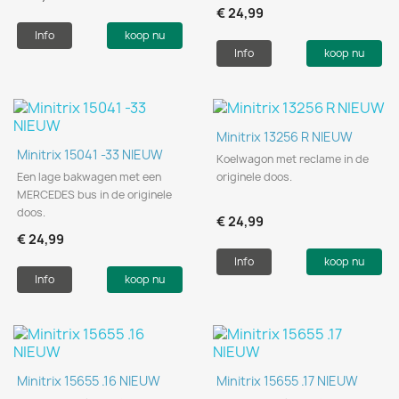
€ 24,99
Info
koop nu
Info
koop nu
Minitrix 13256 R NIEUW
Minitrix 15041 -33 NIEUW
Koelwagon met reclame in de
Een lage bakwagen met een
originele doos.
MERCEDES bus in de originele
doos.
€ 24,99
€ 24,99
Info
koop nu
Info
koop nu
Minitrix 15655 .16 NIEUW
Minitrix 15655 .17 NIEUW