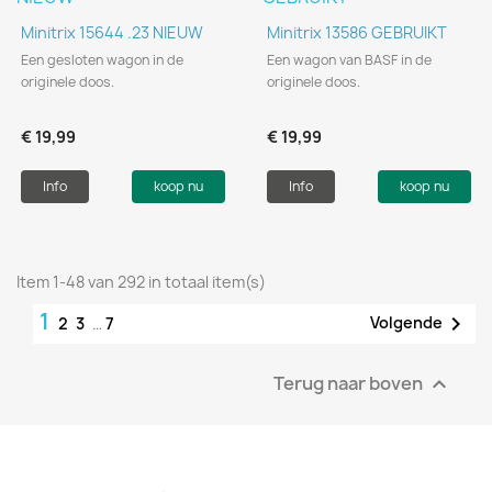
Minitrix 15644 .23 NIEUW
Minitrix 13586 GEBRUIKT
Een gesloten wagon in de
Een wagon van BASF in de
originele doos.
originele doos.
€ 19,99
€ 19,99
Info
koop nu
Info
koop nu
Item 1-48 van 292 in totaal item(s)
1

Volgende
2
3
…
7
Terug naar boven
