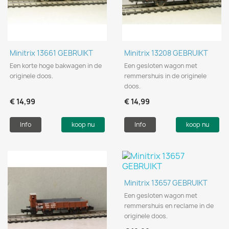
Minitrix 13661 GEBRUIKT
Minitrix 13208 GEBRUIKT
Een korte hoge bakwagen in de
Een gesloten wagon met
originele doos.
remmershuis in de originele
doos.
€ 14,99
€ 14,99
Info
koop nu
Info
koop nu
Minitrix 13657 GEBRUIKT
Een gesloten wagon met
remmershuis en reclame in de
originele doos.