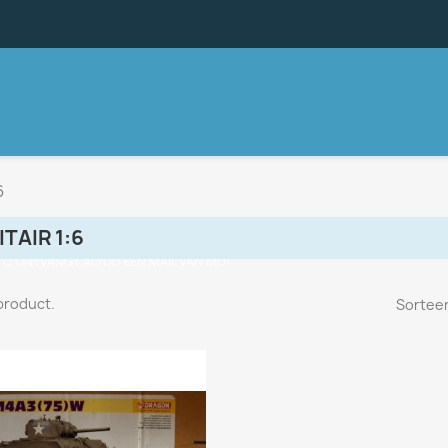
6
ITAIR 1:6
, U ONTVANGT ALTIJD EEN MAIL VAN MIJ!
 product.
Sorteer