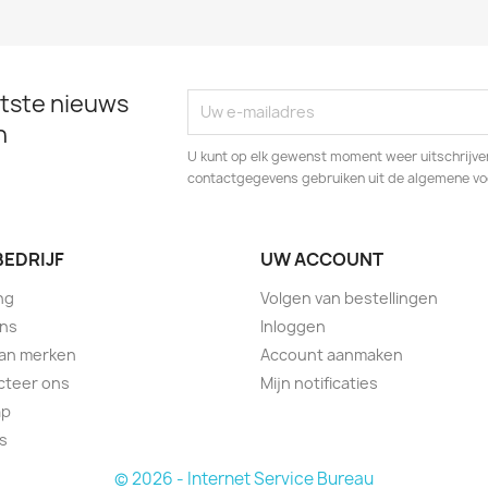
tste nieuws
n
U kunt op elk gewenst moment weer uitschrijven
contactgegevens gebruiken uit de algemene v
BEDRIJF
UW ACCOUNT
ng
Volgen van bestellingen
ons
Inloggen
van merken
Account aanmaken
cteer ons
Mijn notificaties
ap
s
© 2026 - Internet Service Bureau