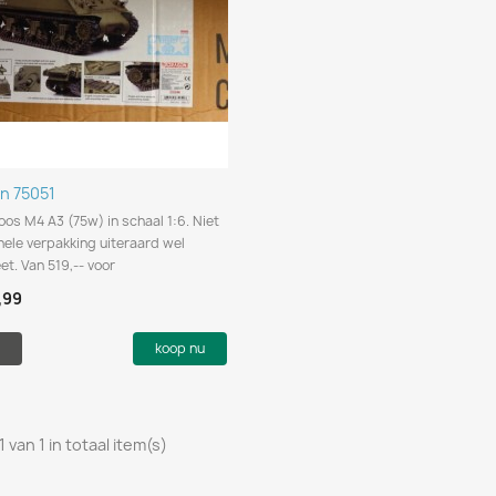
Snel bekijken

n 75051
s M4 A3 (75w) in schaal 1:6. Niet
inele verpakking uiteraard wel
t. Van 519,-- voor
,99
koop nu
1 van 1 in totaal item(s)