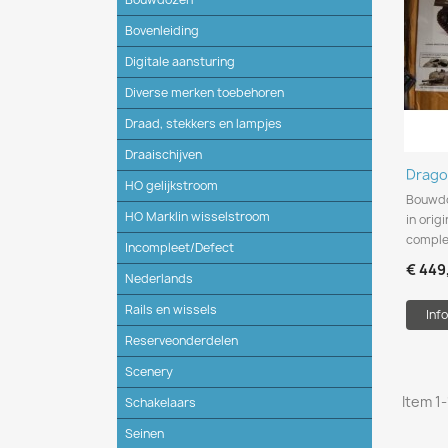
Bovenleiding
Digitale aansturing
Diverse merken toebehoren
Draad, stekkers en lampjes
Draaischijven
Drago
HO gelijkstroom
Bouwdoo
HO Marklin wisselstroom
in orig
complee
Incompleet/Defect
€ 449
Nederlands
Rails en wissels
Info
Reserveonderdelen
Scenery
Item 1-
Schakelaars
Seinen