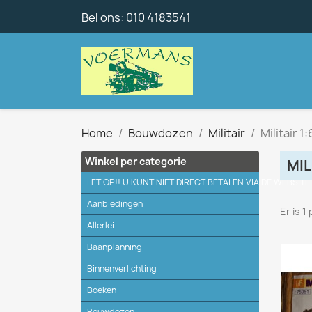
Bel ons:
010 4183541
Home
Bouwdozen
Militair
Militair 1:
Winkel per categorie
MIL
LET OP!! U KUNT NIET DIRECT BETALEN VIA DE WEBSITE
Aanbiedingen
Er is 1
Allerlei
Baanplanning
Binnenverlichting
Boeken
Bouwdozen