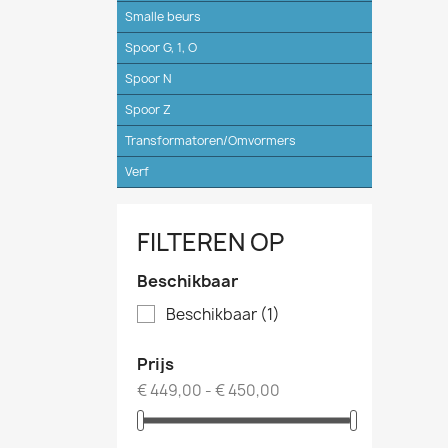
Smalle beurs
Spoor G, 1, O
Spoor N
Spoor Z
Transformatoren/Omvormers
Verf
FILTEREN OP
Beschikbaar
Beschikbaar
(1)
Prijs
€ 449,00 - € 450,00