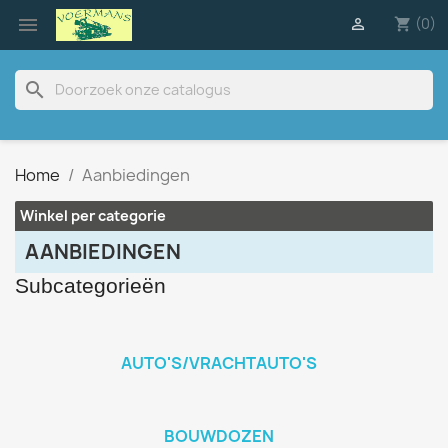

(0)

shopping_cart
search
Home
Aanbiedingen
Winkel per categorie
AANBIEDINGEN
Subcategorieën
AUTO'S/VRACHTAUTO'S
BOUWDOZEN