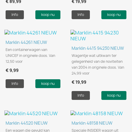
€ 89,99
€ 19,99
Info
koop nu
Info
koop nu
Marklin 44261 NIEUW
Marklin 4415 94230 NIEUW
Een containerwagen van
UNICEF in originele doos. Van
Wagentje wat uitkwam ter
12,50 voor
gelegenheid van de noviteiten
van 2004 in originele doos. Van
€ 9,99
24,99 voor
€ 19,99
Info
koop nu
Info
koop nu
Marklin 44520 NIEUW
Marklin 48158 NIEUW
Een wagen die gevuld kan
Speciale INSIDER wagon uit