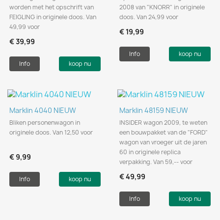
worden met het opschrift van
2008 van "KNORR" in originele
FEIGLING in originele doos. Van
doos. Van 24,99 voor
49,99 voor
€ 19,99
€ 39,99
Info
koop nu
Info
koop nu
Marklin 4040 NIEUW
Marklin 48159 NIEUW
Bliken personenwagon in
INSIDER wagon 2009, te weten
originele doos. Van 12,50 voor
een bouwpakket van de "FORD"
wagon van vroeger uit de jaren
60 in originele replica
€ 9,99
verpakking. Van 59,-- voor
€ 49,99
Info
koop nu
Info
koop nu