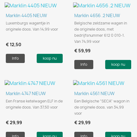
Marklin 4405 NIEUW
Marklin 4656 .2 NIEUW
Luxemburgs wagentje in
Belgische zeldzame wagen in
originele doos. Van 14,99 voor
de originele doos, met
bedrijfsnummer 612 0 010-1.
Van 74,99 voor
€ 12,50
€ 59,99
Info
koop nu
Info
koop nu
Marklin 4747 NIEUW
Marklin 4561 NIEUW
Een Franse ketelwagen ELF in de
Een Belgische "SECA" wagon in
originele doos. Van 37,50 voor
de originele doos. van 34,99
voor
€ 29,99
€ 29,99
Info
koop nu
Info
koop nu