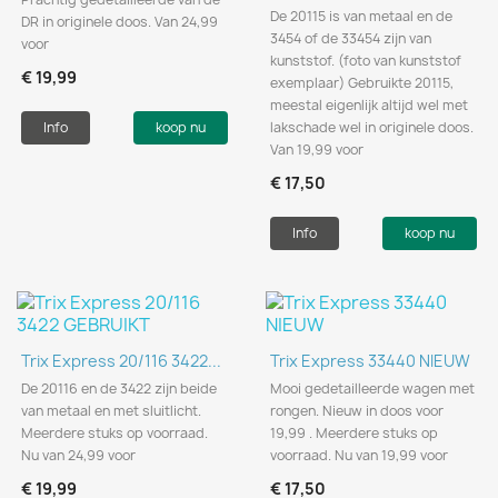
De 20115 is van metaal en de
DR in originele doos. Van 24,99
3454 of de 33454 zijn van
voor
kunststof. (foto van kunststof
€ 19,99
exemplaar) Gebruikte 20115,
meestal eigenlijk altijd wel met
Info
koop nu
lakschade wel in originele doos.
Van 19,99 voor
€ 17,50
Info
koop nu
Trix Express 20/116 3422...
Trix Express 33440 NIEUW
De 20116 en de 3422 zijn beide
Mooi gedetailleerde wagen met
van metaal en met sluitlicht.
rongen. Nieuw in doos voor
Meerdere stuks op voorraad.
19,99 . Meerdere stuks op
Nu van 24,99 voor
voorraad. Nu van 19,99 voor
€ 19,99
€ 17,50