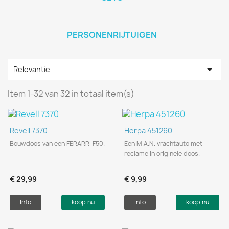
PERSONENRIJTUIGEN

Relevantie
Item 1-32 van 32 in totaal item(s)
Revell 7370
Herpa 451260
Bouwdoos van een FERARRI F50.
Een M.A.N. vrachtauto met
reclame in originele doos.
€ 29,99
€ 9,99
Info
koop nu
Info
koop nu