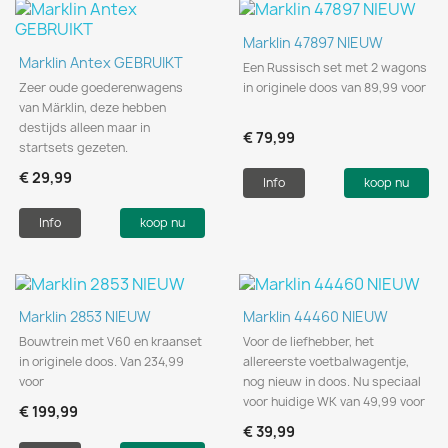
Marklin 47897 NIEUW
Marklin Antex GEBRUIKT
Een Russisch set met 2 wagons
Zeer oude goederenwagens
in originele doos van 89,99 voor
van Märklin, deze hebben
destijds alleen maar in
€ 79,99
startsets gezeten.
€ 29,99
Info
koop nu
Info
koop nu
Marklin 2853 NIEUW
Marklin 44460 NIEUW
Bouwtrein met V60 en kraanset
Voor de liefhebber, het
in originele doos. Van 234,99
allereerste voetbalwagentje,
voor
nog nieuw in doos. Nu speciaal
voor huidige WK van 49,99 voor
€ 199,99
€ 39,99