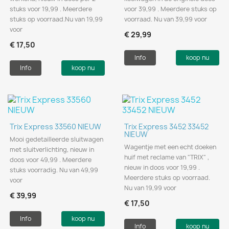
stuks voor 19,99 . Meerdere
voor 39,99 . Meerdere stuks op
stuks op voorraad.Nu van 19,99
voorraad. Nu van 39,99 voor
voor
€ 29,99
€ 17,50
Info
koop nu
Info
koop nu
Trix Express 33560 NIEUW
Trix Express 3452 33452
NIEUW
Mooi gedetailleerde sluitwagen
Wagentje met een echt doeken
met sluitverlichting, nieuw in
huif met reclame van "TRIX" ,
doos voor 49,99 . Meerdere
nieuw in doos voor 19,99 .
stuks voorradig. Nu van 49,99
Meerdere stuks op voorraad.
voor
Nu van 19,99 voor
€ 39,99
€ 17,50
Info
koop nu
Info
koop nu