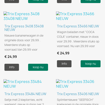
Trix Express 3408 33408
Trix Express 33466 NIEUW
NIEUW
Wagon beladen met "COCA
Nieuwe bananenwagen in de
COLA" container, nieuw in doos
originele doos voor 29,99 .
voor 29,99 . Meerdere stuks op
Meerdere stuks op
voorraad. Nu van 29,99 voor
voorraad.Van 29,99 voor
€ 24,99
€ 24,99
Info
koop nu
Info
koop nu
Trix Express 33484 NIEUW
Trix Express 33406 NIEUW
Setje met 2 kieplorries, echt
Splinternieuwe "SEEFISCH"
werkend, nieuw in doos per 2
koelwagen in de originele doos