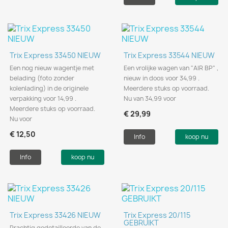
Trix Express 33450 NIEUW
Trix Express 33544 NIEUW
Een nog nieuw wagentje met
Een vrolijke wagen van "AIR BP" ,
belading (foto zonder
nieuw in doos voor 34,99 .
kolenlading) in de originele
Meerdere stuks op voorraad.
verpakking voor 14,99 .
Nu van 34,99 voor
Meerdere stuks op voorraad.
€ 29,99
Nu voor
€ 12,50
Info
koop nu
Info
koop nu
Trix Express 33426 NIEUW
Trix Express 20/115
GEBRUIKT
Prachtig gedetailleerde van de