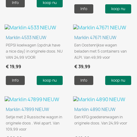
Info
koop nu
Info
koop nu
Marklin 4533 NIEUW
Marklin 47671 NIEUW
PEPSI koelwagen (opdruk have
Een Oostenrijkse wagen
a nice day) in originele doos. NU
beladen met 5 containers van
VAN 24,99 VOOR
ALPI. Van 49,99 voor
€ 19,99
€ 39,99
Info
koop nu
Info
koop nu
Marklin 47899 NIEUW
Marklin 4890 NIEUW
Setje met 2 Russische wagon in
Een KFQ goederenwagen in
originele doos . Wel apart. Van
originele doos. Van 24,99 voor
109,99 voor