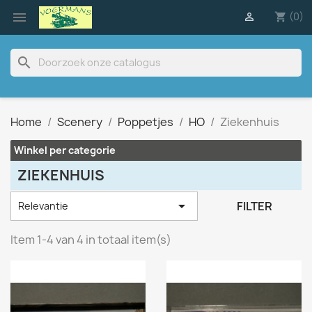

(0)

shopping_cart
search
Home
Scenery
Poppetjes
HO
Ziekenhuis
Winkel per categorie
ZIEKENHUIS

FILTER
Relevantie
Item 1-4 van 4 in totaal item(s)