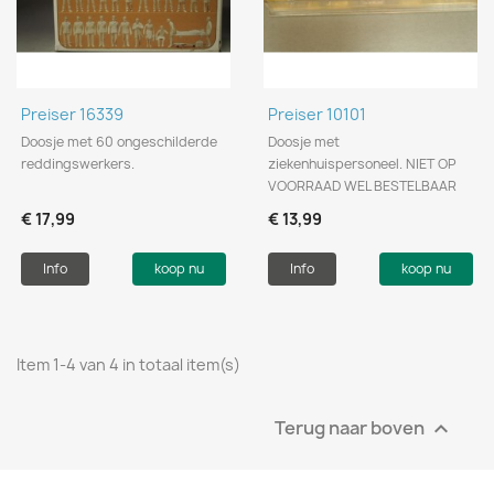
Preiser 16339
Preiser 10101
Doosje met 60 ongeschilderde
Doosje met
reddingswerkers.
ziekenhuispersoneel. NIET OP
VOORRAAD WEL BESTELBAAR
€ 17,99
€ 13,99
Info
koop nu
Info
koop nu
Item 1-4 van 4 in totaal item(s)
Terug naar boven
