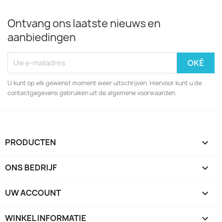
Ontvang ons laatste nieuws en
aanbiedingen
U kunt op elk gewenst moment weer uitschrijven. Hiervoor kunt u de
contactgegevens gebruiken uit de algemene voorwaarden.
PRODUCTEN

ONS BEDRIJF

UW ACCOUNT

WINKEL INFORMATIE
keyboard_arrow_down