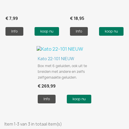
€ 7,99
€ 18,95
Info
koop nu
Info
koop nu
Kato 22-101 NIEUW
Box met 6 geluiden, ook uit te
breiden met andere en zelfs
zelfgemaakte geluiden.
€ 269,99
Info
koop nu
Item 1-3 van 3 in totaal item(s)