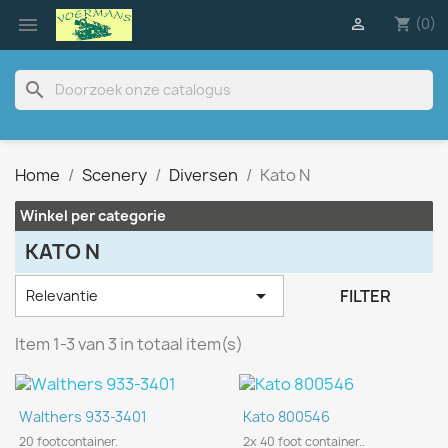

(0)

shopping_cart
search
Home
Scenery
Diversen
Kato N
Winkel per categorie
KATO N

FILTER
Relevantie
Item 1-3 van 3 in totaal item(s)
Walthers 933-3401
Kato 800546
20 footcontainer.
2x 40 foot container..