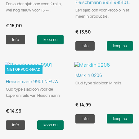
Fleischmann 9951 995101...
Een ouder sjabloon voor K rails,
wel nog nieuw voor 15,-- .
Een sjabloon voor Piccolo, niet
meer in productie .
€ 15,00
€ 13,50
Info
koop nu
Info
koop nu
NIET OP VOORRAAD
Marklin 0206
Fleischmann 9901 NIEUW
Oud type slabloon M rails.
Oud type sjabloon voor de
koperen rails van Fleischmann.
€ 14,99
€ 14,99
Info
koop nu
Info
koop nu