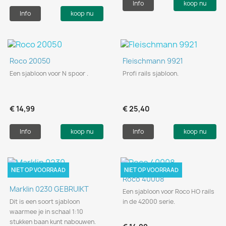
Info
koop nu
Info
koop nu
Roco 20050
Fleischmann 9921
Een sjabloon voor N spoor .
Profi rails sjabloon.
€ 14,99
€ 25,40
Info
koop nu
Info
koop nu
NIET OP VOORRAAD
NIET OP VOORRAAD
Roco 40008
Marklin 0230 GEBRUIKT
Een sjabloon voor Roco HO rails
Dit is een soort sjabloon
in de 42000 serie.
waarmee je in schaal 1:10
stukken baan kunt nabouwen.