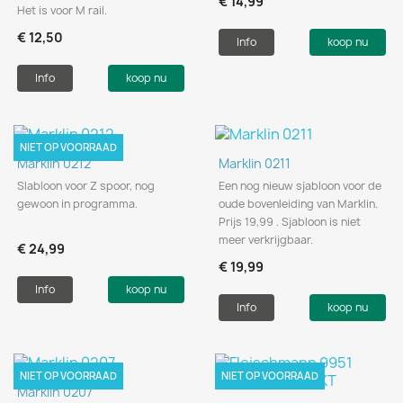
€ 14,99
Het is voor M rail.
€ 12,50
Info
koop nu
Info
koop nu
NIET OP VOORRAAD
Marklin 0212
Marklin 0211
Slabloon voor Z spoor, nog
Een nog nieuw sjabloon voor de
gewoon in programma.
oude bovenleiding van Marklin.
Prijs 19,99 . Sjabloon is niet
meer verkrijgbaar.
€ 24,99
€ 19,99
Info
koop nu
Info
koop nu
NIET OP VOORRAAD
NIET OP VOORRAAD
Marklin 0207