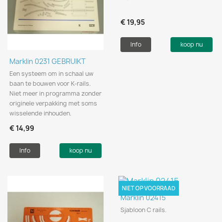
€ 19,95
Info
koop nu
Marklin 0231 GEBRUIKT
Een systeem om in schaal uw
baan te bouwen voor K-rails.
Niet meer in programma zonder
originele verpakking met soms
wisselende inhouden.
€ 14,99
Info
koop nu
NIET OP VOORRAAD
Marklin 02415
Sjabloon C rails.