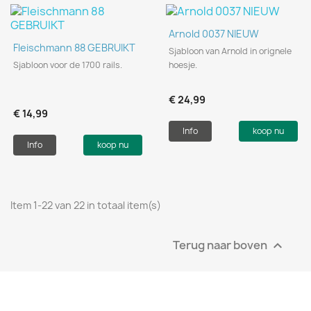
Arnold 0037 NIEUW
Fleischmann 88 GEBRUIKT
Sjabloon van Arnold in orignele
Sjabloon voor de 1700 rails.
hoesje.
€ 24,99
€ 14,99
Info
koop nu
Info
koop nu
Item 1-22 van 22 in totaal item(s)
Terug naar boven
