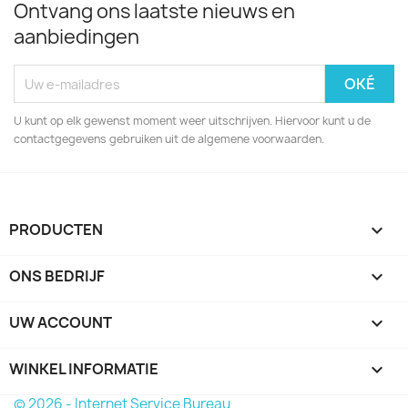
Ontvang ons laatste nieuws en
aanbiedingen
U kunt op elk gewenst moment weer uitschrijven. Hiervoor kunt u de
contactgegevens gebruiken uit de algemene voorwaarden.
PRODUCTEN

ONS BEDRIJF

UW ACCOUNT

WINKEL INFORMATIE
keyboard_arrow_down
© 2026 - Internet Service Bureau