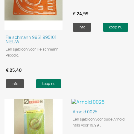
€ 24,99
Info
koop nu
Fleischmann 9951 995101
NIEUW
Een sjabloon voor Fleischmann
Piccolo.
€ 25,40
Info
koop nu
Arnold 0025
Een sjabloon voor oude Arnold
rails voor 19,99 .