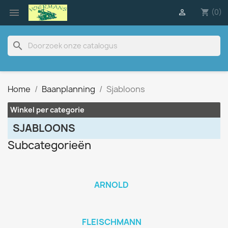

(0)

shopping_cart
search
Home
Baanplanning
Sjabloons
Winkel per categorie
SJABLOONS
Subcategorieën
ARNOLD
FLEISCHMANN