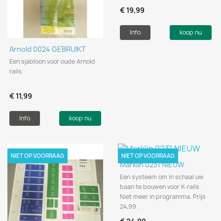
€ 19,99
Info
koop nu
Arnold 0024 GEBRUIKT
Een sjabloon voor oude Arnold
rails.
€ 11,99
Info
koop nu
NIET OP VOORRAAD
NIET OP VOORRAAD
Marklin 0231 NIEUW
Een systeem om in schaal uw
baan te bouwen voor K-rails.
Niet meer in programma. Prijs
24,99 .