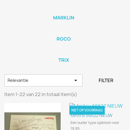
MARKLIN
ROCO
TRIX

FILTER
Relevantie
Item 1-22 van 22 in totaal item(s)
NIET OP VOORRAAD
Minitrix 66622 NIEUW
Een ouder type sjabloon voor
19,95 .