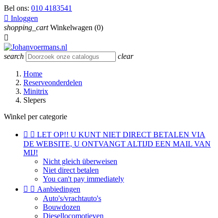
Bel ons:
010 4183541

Inloggen
shopping_cart
Winkelwagen
(0)

search
clear
Home
Reserveonderdelen
Minitrix
Slepers
Winkel per categorie


LET OP!! U KUNT NIET DIRECT BETALEN VIA
DE WEBSITE, U ONTVANGT ALTIJD EEN MAIL VAN
MIJ!
Nicht gleich überweisen
Niet direct betalen
You can't pay immediately


Aanbiedingen
Auto's/vrachtauto's
Bouwdozen
Diesellocomotieven