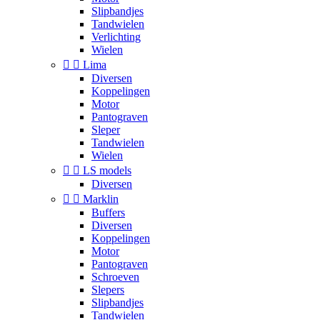
Slipbandjes
Tandwielen
Verlichting
Wielen


Lima
Diversen
Koppelingen
Motor
Pantograven
Sleper
Tandwielen
Wielen


LS models
Diversen


Marklin
Buffers
Diversen
Koppelingen
Motor
Pantograven
Schroeven
Slepers
Slipbandjes
Tandwielen