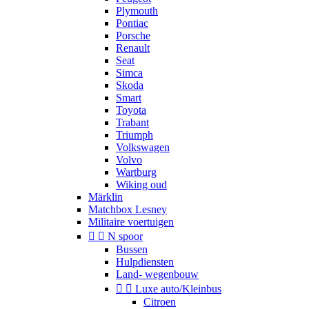
Plymouth
Pontiac
Porsche
Renault
Seat
Simca
Skoda
Smart
Toyota
Trabant
Triumph
Volkswagen
Volvo
Wartburg
Wiking oud
Märklin
Matchbox Lesney
Militaire voertuigen


N spoor
Bussen
Hulpdiensten
Land- wegenbouw


Luxe auto/Kleinbus
Citroen