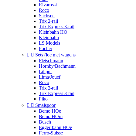
Rivarossi
Roco
Sachsen
Trix 2-rail
Trix Express 3-rail
Kleinbahn HO
Kleinbahn
LS Models
Pocher


Sets (loc met wagens
Fleischmann
Hornby/Bachmann
Liliput
Lima/Jouef
Roco
Trix 2-rail
Trix Express 3-rail
Piko


Smalspoor
Bemo HOe
Bemo HOm
Busch
Egger-bahn HOe
Ferro-Suisse