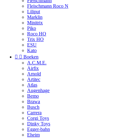
Fleischmann
Fleischmann Roco N
Liliput
Marklin
Minitrix
Piko
Roco HO
Trix HO
ESU
Kato


Boeken
A.C.M.E.
Airfix
Arnold
Artitec
Atlas
Augenhage
Bemo
Brawa
Busch
Carrera
Corgi Toys
Dinky Toys
Egger-bahn
Eheim