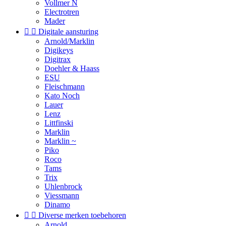
Vollmer N
Electrotren
Mader


Digitale aansturing
Arnold/Marklin
Digikeys
Digitrax
Doehler & Haass
ESU
Fleischmann
Kato Noch
Lauer
Lenz
Littfinski
Marklin
Marklin ~
Piko
Roco
Tams
Trix
Uhlenbrock
Viessmann
Dinamo


Diverse merken toebehoren
Arnold