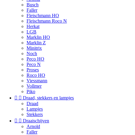
Busch
Faller
Fleischmann HO
Fleischmann Roco N
Herkat
LGB
Marklin HO
Marklin Z
Minitrix
Noch
Peco HO
Peco N
Proses
Roco HO
Viessmann
Vollmer
Piko


Draad, stekkers en lampjes
Draad
Lampjes
Stekkers


Draaischijven
Arnold
Faller