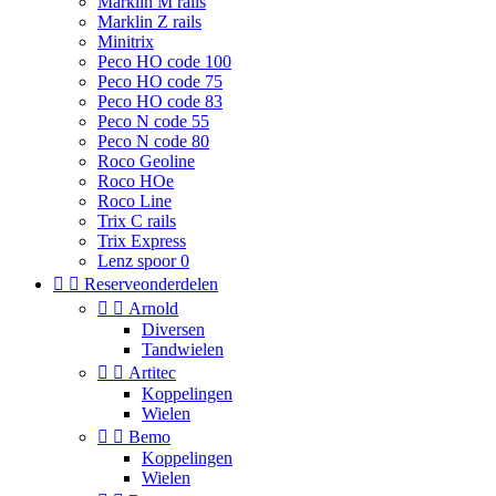
Marklin M rails
Marklin Z rails
Minitrix
Peco HO code 100
Peco HO code 75
Peco HO code 83
Peco N code 55
Peco N code 80
Roco Geoline
Roco HOe
Roco Line
Trix C rails
Trix Express
Lenz spoor 0


Reserveonderdelen


Arnold
Diversen
Tandwielen


Artitec
Koppelingen
Wielen


Bemo
Koppelingen
Wielen