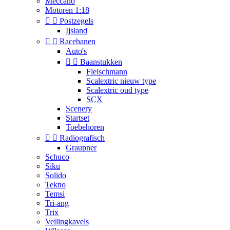
Meccano
Motoren 1:18


Postzegels
Ijsland


Racebanen
Auto's


Baanstukken
Fleischmann
Scalextric nieuw type
Scalextric oud type
SCX
Scenery
Startset
Toebehoren


Radiografisch
Graupner
Schuco
Siku
Solido
Tekno
Temsi
Tri-ang
Trix
Veilingkavels