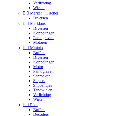
Verlichting
Wielen


Merker + Fischer
Diversen


Merkloos
Diversen
Koppelingen
Pantograven
Motoren


Minitrix
Buffers
Diversen
Koppelingen
Motor
Pantograven
Schroeven
Slepers
Slipbandjes
Tandwielen
Verlichting
Wielen


Piko
Buffers
Decoders