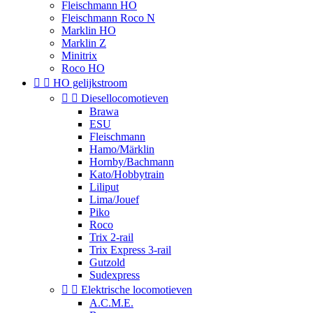
Fleischmann HO
Fleischmann Roco N
Marklin HO
Marklin Z
Minitrix
Roco HO


HO gelijkstroom


Diesellocomotieven
Brawa
ESU
Fleischmann
Hamo/Märklin
Hornby/Bachmann
Kato/Hobbytrain
Liliput
Lima/Jouef
Piko
Roco
Trix 2-rail
Trix Express 3-rail
Gutzold
Sudexpress


Elektrische locomotieven
A.C.M.E.