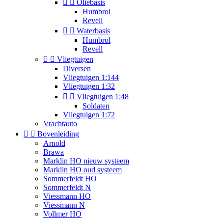


Oliebasis
Humbrol
Revell


Waterbasis
Humbrol
Revell


Vliegtuigen
Diversen
Vliegtuigen 1:144
Vliegtuigen 1:32


Vliegtuigen 1:48
Soldaten
Vliegtuigen 1:72
Vrachtauto


Bovenleiding
Arnold
Brawa
Marklin HO nieuw systeem
Marklin HO oud systeem
Sommerfeldt HO
Sommerfeldt N
Viessmann HO
Viessmann N
Vollmer HO