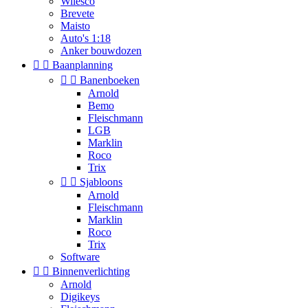
Wilesco
Brevete
Maisto
Auto's 1:18
Anker bouwdozen


Baanplanning


Banenboeken
Arnold
Bemo
Fleischmann
LGB
Marklin
Roco
Trix


Sjabloons
Arnold
Fleischmann
Marklin
Roco
Trix
Software


Binnenverlichting
Arnold
Digikeys