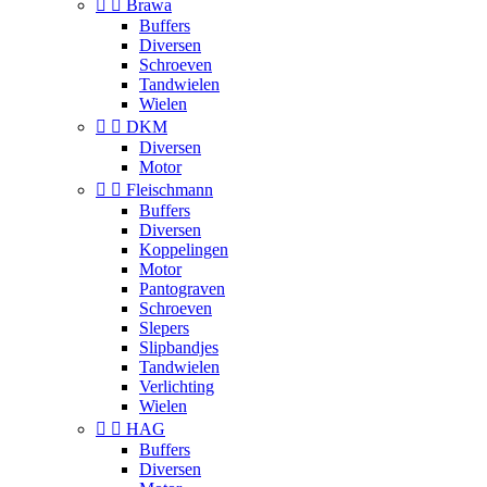


Brawa
Buffers
Diversen
Schroeven
Tandwielen
Wielen


DKM
Diversen
Motor


Fleischmann
Buffers
Diversen
Koppelingen
Motor
Pantograven
Schroeven
Slepers
Slipbandjes
Tandwielen
Verlichting
Wielen


HAG
Buffers
Diversen