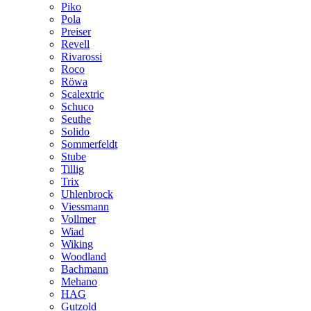
Piko
Pola
Preiser
Revell
Rivarossi
Roco
Röwa
Scalextric
Schuco
Seuthe
Solido
Sommerfeldt
Stube
Tillig
Trix
Uhlenbrock
Viessmann
Vollmer
Wiad
Wiking
Woodland
Bachmann
Mehano
HAG
Gutzold