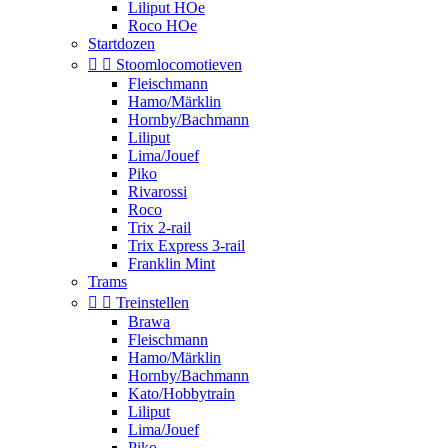
Liliput HOe
Roco HOe
Startdozen


Stoomlocomotieven
Fleischmann
Hamo/Märklin
Hornby/Bachmann
Liliput
Lima/Jouef
Piko
Rivarossi
Roco
Trix 2-rail
Trix Express 3-rail
Franklin Mint
Trams


Treinstellen
Brawa
Fleischmann
Hamo/Märklin
Hornby/Bachmann
Kato/Hobbytrain
Liliput
Lima/Jouef
Piko