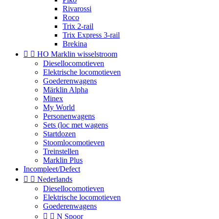
Rivarossi
Roco
Trix 2-rail
Trix Express 3-rail
Brekina


HO Marklin wisselstroom
Diesellocomotieven
Elektrische locomotieven
Goederenwagens
Märklin Alpha
Minex
My World
Personenwagens
Sets (loc met wagens
Startdozen
Stoomlocomotieven
Treinstellen
Marklin Plus
Incompleet/Defect


Nederlands
Diesellocomotieven
Elektrische locomotieven
Goederenwagens


N Spoor