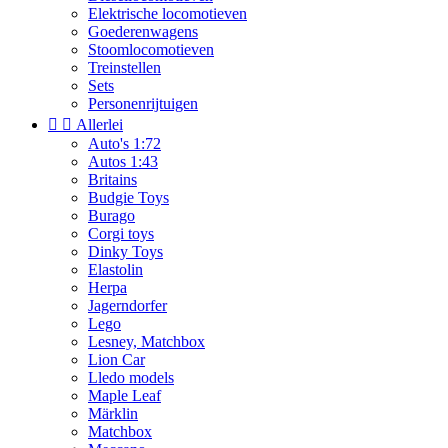
Elektrische locomotieven
Goederenwagens
Stoomlocomotieven
Treinstellen
Sets
Personenrijtuigen


Allerlei
Auto's 1:72
Autos 1:43
Britains
Budgie Toys
Burago
Corgi toys
Dinky Toys
Elastolin
Herpa
Jagerndorfer
Lego
Lesney, Matchbox
Lion Car
Lledo models
Maple Leaf
Märklin
Matchbox