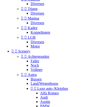
Diversen


Triang
Diversen


Mantua
Diversen


Kadee
Koppelingen


LGB
Diversen
Motor


Scenery


Achtergonden
Faller
Noch
Vollmer


Autos
Bussen
Land/Wegenbouw


Luxe auto /Kleinbus
Alfa Romeo
Audi
Austin
BMW