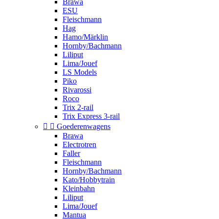
Brawa
ESU
Fleischmann
Hag
Hamo/Märklin
Hornby/Bachmann
Liliput
Lima/Jouef
LS Models
Piko
Rivarossi
Roco
Trix 2-rail
Trix Express 3-rail


Goederenwagens
Brawa
Electrotren
Faller
Fleischmann
Hornby/Bachmann
Kato/Hobbytrain
Kleinbahn
Liliput
Lima/Jouef
Mantua