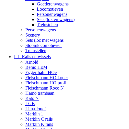
Goederenwagens
Locomotieven
Personenwagens
Sets (lok en wagens)
Treinstellen
Personenwagens
Scenery
Sets (loc met wagens
Stoomlocomotieven
Treinstellen


Rails en wissels
Arnold
Bemo HoM
Egger-bahn HOe
Fleischmann HO koper
Fleischmann HO profi
Fleischmann Roco N
Hamo trambaan
Kato N
LGB
Lima Jouef
Marklin 1
Marklin C rails
Marklin K rails