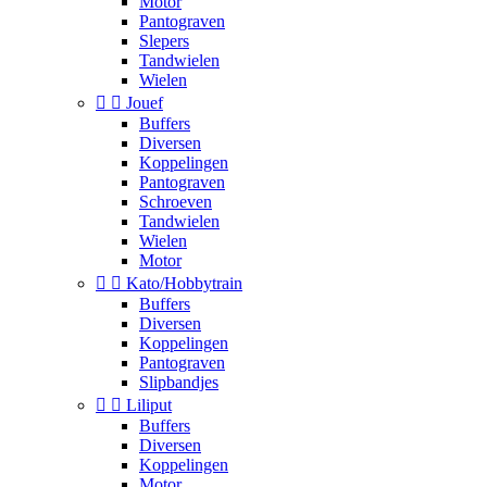
Motor
Pantograven
Slepers
Tandwielen
Wielen


Jouef
Buffers
Diversen
Koppelingen
Pantograven
Schroeven
Tandwielen
Wielen
Motor


Kato/Hobbytrain
Buffers
Diversen
Koppelingen
Pantograven
Slipbandjes


Liliput
Buffers
Diversen
Koppelingen
Motor