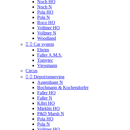
Noch HO
Noch N
Pola HO
Pola N
Roco HO
Vollmer HO
Vollmer N
Woodland


Car system
Eheim
Faller A.M.S.
Tomytec
Viessmann
Circus


Depot/omgeving
Augenhage N
Bochmann & Kochendorfer
Faller HO
Faller N
Kibri HO
Märklin HO
P&D Marsh N
Pola HO
Pola N
Vollmer HO