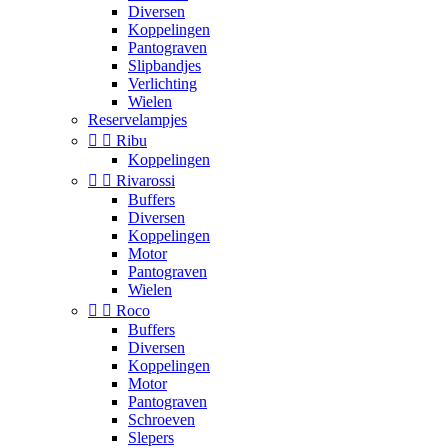
Diversen
Koppelingen
Pantograven
Slipbandjes
Verlichting
Wielen
Reservelampjes


Ribu
Koppelingen


Rivarossi
Buffers
Diversen
Koppelingen
Motor
Pantograven
Wielen


Roco
Buffers
Diversen
Koppelingen
Motor
Pantograven
Schroeven
Slepers