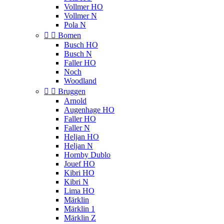
Vollmer HO
Vollmer N
Pola N


Bomen
Busch HO
Busch N
Faller HO
Noch
Woodland


Bruggen
Arnold
Augenhage HO
Faller HO
Faller N
Heljan HO
Heljan N
Hornby Dublo
Jouef HO
Kibri HO
Kibri N
Lima HO
Märklin
Märklin 1
Märklin Z