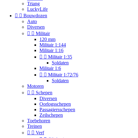
Triang
LuckyLife


Bouwdozen
Auto
Diversen


Militair
120 mm
Militair 1:144
Militair 1:16


Militair 1:35
Soldaten
Militair 1:6


Militair 1:72/76
Soldaten
Motoren


Schepen
Diversen
Oorlogsschepen
Passagiersschepen
Zeilschepen
Toebehoren
Treinen


Verf