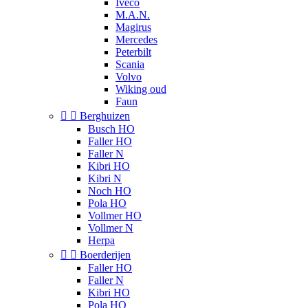
Iveco
M.A.N.
Magirus
Mercedes
Peterbilt
Scania
Volvo
Wiking oud
Faun


Berghuizen
Busch HO
Faller HO
Faller N
Kibri HO
Kibri N
Noch HO
Pola HO
Vollmer HO
Vollmer N
Herpa


Boerderijen
Faller HO
Faller N
Kibri HO
Pola HO