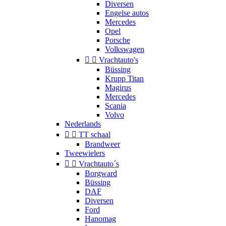
Diversen
Engelse autos
Mercedes
Opel
Porsche
Volkswagen


Vrachtauto's
Büssing
Krupp Titan
Magirus
Mercedes
Scania
Volvo
Nederlands


TT schaal
Brandweer
Tweewielers


Vrachtauto´s
Borgward
Büssing
DAF
Diversen
Ford
Hanomag