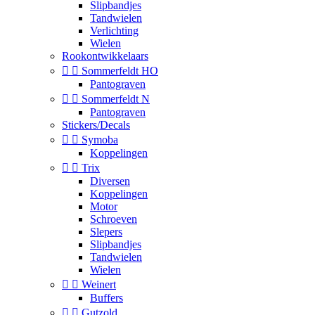
Slipbandjes
Tandwielen
Verlichting
Wielen
Rookontwikkelaars


Sommerfeldt HO
Pantograven


Sommerfeldt N
Pantograven
Stickers/Decals


Symoba
Koppelingen


Trix
Diversen
Koppelingen
Motor
Schroeven
Slepers
Slipbandjes
Tandwielen
Wielen


Weinert
Buffers


Gutzold