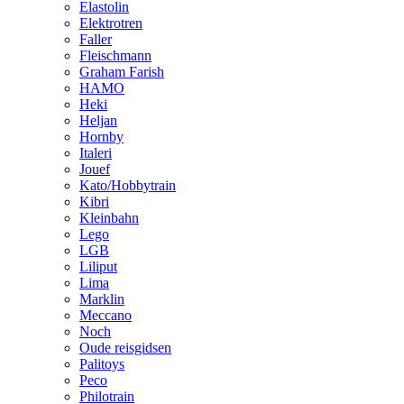
Elastolin
Elektrotren
Faller
Fleischmann
Graham Farish
HAMO
Heki
Heljan
Hornby
Italeri
Jouef
Kato/Hobbytrain
Kibri
Kleinbahn
Lego
LGB
Liliput
Lima
Marklin
Meccano
Noch
Oude reisgidsen
Palitoys
Peco
Philotrain