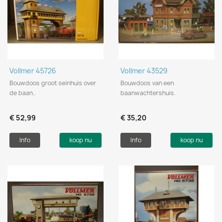
Vollmer 45726
Vollmer 43529
Bouwdoos groot seinhuis over
Bouwdoos van een
de baan..
baanwachtershuis.
€ 52,99
€ 35,20
Info
koop nu
Info
koop nu