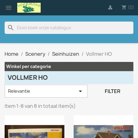

(0)

shopping_cart
search
Home
Scenery
Seinhuizen
Vollmer HO
Winkel per categorie
VOLLMER HO

FILTER
Relevantie
Item 1-8 van 8 in totaal item(s)