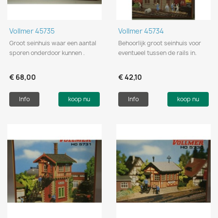
Vollmer 45735
Vollmer 45734
Groot seinhuis waar een aantal
Behoorlijk groot seinhuis voor
sporen onderdoor kunnen .
eventueel tussen de rails in.
€ 68,00
€ 42,10
Info
koop nu
Info
koop nu