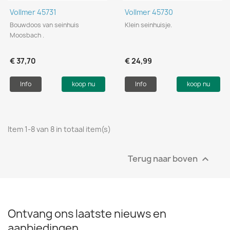
Vollmer 45731
Vollmer 45730
Bouwdoos van seinhuis
Klein seinhuisje.
Moosbach .
€ 37,70
€ 24,99
Info
koop nu
Info
koop nu
Item 1-8 van 8 in totaal item(s)
Terug naar boven

Ontvang ons laatste nieuws en
aanbiedingen