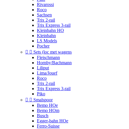
Rivarossi
Roco
Sachsen
Trix 2-rail
Trix Express 3-rail
Kleinbahn HO
Kleinbahn
LS Models
Pocher


Sets (loc met wagens
Fleischmann
Hornby/Bachmann
Liliput
Lima/Jouef
Roco
Trix 2-rail
Trix Express 3-rail
Piko


Smalspoor
Bemo HOe
Bemo HOm
Busch
Egger-bahn HOe
Ferro-Suisse