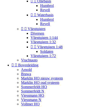


Oliebasis
Humbrol
Revell


Waterbasis
Humbrol
Revell


Vliegtuigen
Diversen
Vliegtuigen 1:144
Vliegtuigen 1:32


Vliegtuigen 1:48
Soldaten
Vliegtuigen 1:72
Vrachtauto


Bovenleiding
Arnold
Brawa
Marklin HO nieuw systeem
Marklin HO oud systeem
Sommerfeldt HO
Sommerfeldt N
Viessmann HO
Viessmann N
Vollmer HO