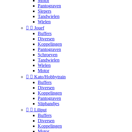
Motor
Pantograven
Slepers
Tandwielen
Wielen


Jouef
Buffers
Diversen
Koppelingen
Pantograven
Schroeven
Tandwielen
Wielen
Motor


Kato/Hobbytrain
Buffers
Diversen
Koppelingen
Pantograven
Slipbandjes


Liliput
Buffers
Diversen
Koppelingen
Motor