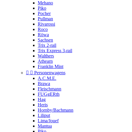
Mehano
Piko
Pocher
Pullman
Rivarossi
Roco
Röwa
Sachsen
Trix 2-rail
Trix Express 3-rail
Walthers
Athearn
Franklin Mint


Personenwagens
A.C.M.E.
Brawa
Fleischmann
FUGgERth
Hag
Heris
Hornby/Bachmann
Liliput
Lima/Jouef
Mantua
Piko