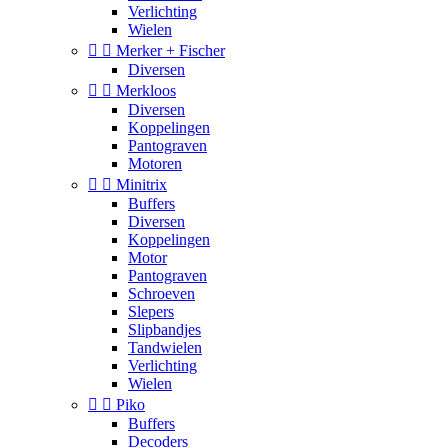
Verlichting
Wielen


Merker + Fischer
Diversen


Merkloos
Diversen
Koppelingen
Pantograven
Motoren


Minitrix
Buffers
Diversen
Koppelingen
Motor
Pantograven
Schroeven
Slepers
Slipbandjes
Tandwielen
Verlichting
Wielen


Piko
Buffers
Decoders