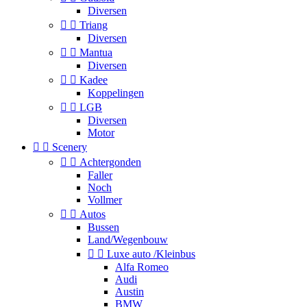
Diversen


Triang
Diversen


Mantua
Diversen


Kadee
Koppelingen


LGB
Diversen
Motor


Scenery


Achtergonden
Faller
Noch
Vollmer


Autos
Bussen
Land/Wegenbouw


Luxe auto /Kleinbus
Alfa Romeo
Audi
Austin
BMW