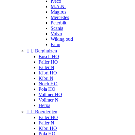
Iveco
M.A.N.
Magirus
Mercedes
Peterbilt
Scania
Volvo
Wiking oud
Faun


Berghuizen
Busch HO
Faller HO
Faller N
Kibri HO
Kibri N
Noch HO
Pola HO
Vollmer HO
Vollmer N
Herpa


Boerderijen
Faller HO
Faller N
Kibri HO
Pola HO