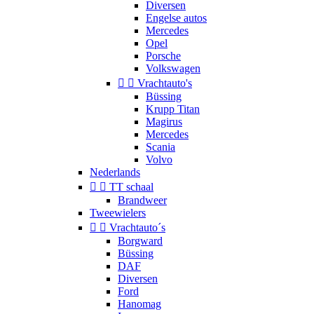
Diversen
Engelse autos
Mercedes
Opel
Porsche
Volkswagen


Vrachtauto's
Büssing
Krupp Titan
Magirus
Mercedes
Scania
Volvo
Nederlands


TT schaal
Brandweer
Tweewielers


Vrachtauto´s
Borgward
Büssing
DAF
Diversen
Ford
Hanomag