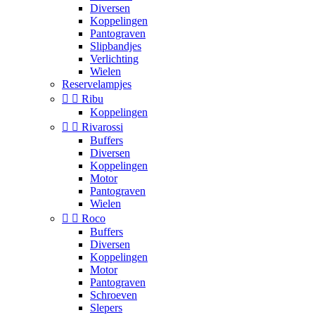
Diversen
Koppelingen
Pantograven
Slipbandjes
Verlichting
Wielen
Reservelampjes


Ribu
Koppelingen


Rivarossi
Buffers
Diversen
Koppelingen
Motor
Pantograven
Wielen


Roco
Buffers
Diversen
Koppelingen
Motor
Pantograven
Schroeven
Slepers