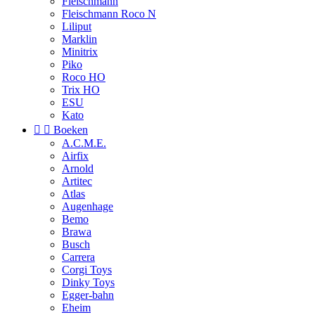
Fleischmann
Fleischmann Roco N
Liliput
Marklin
Minitrix
Piko
Roco HO
Trix HO
ESU
Kato


Boeken
A.C.M.E.
Airfix
Arnold
Artitec
Atlas
Augenhage
Bemo
Brawa
Busch
Carrera
Corgi Toys
Dinky Toys
Egger-bahn
Eheim