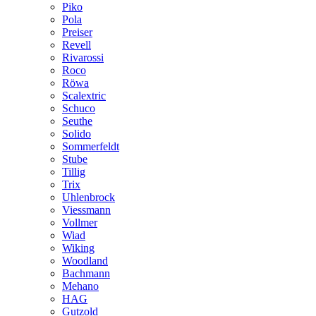
Piko
Pola
Preiser
Revell
Rivarossi
Roco
Röwa
Scalextric
Schuco
Seuthe
Solido
Sommerfeldt
Stube
Tillig
Trix
Uhlenbrock
Viessmann
Vollmer
Wiad
Wiking
Woodland
Bachmann
Mehano
HAG
Gutzold