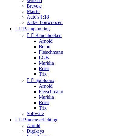
Wilesco
Brevete
Maisto
Auto's 1:18
Anker bouwdozen


Baanplanning


Banenboeken
Arnold
Bemo
Fleischmann
LGB
Marklin
Roco
Trix


Sjabloons
Arnold
Fleischmann
Marklin
Roco
Trix
Software


Binnenverlichting
Arnold
Digikeys