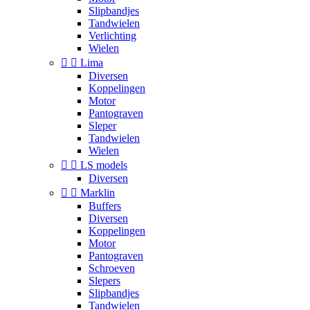
Slipbandjes
Tandwielen
Verlichting
Wielen


Lima
Diversen
Koppelingen
Motor
Pantograven
Sleper
Tandwielen
Wielen


LS models
Diversen


Marklin
Buffers
Diversen
Koppelingen
Motor
Pantograven
Schroeven
Slepers
Slipbandjes
Tandwielen