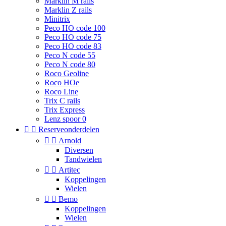
Marklin M rails
Marklin Z rails
Minitrix
Peco HO code 100
Peco HO code 75
Peco HO code 83
Peco N code 55
Peco N code 80
Roco Geoline
Roco HOe
Roco Line
Trix C rails
Trix Express
Lenz spoor 0


Reserveonderdelen


Arnold
Diversen
Tandwielen


Artitec
Koppelingen
Wielen


Bemo
Koppelingen
Wielen