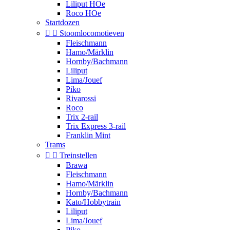
Liliput HOe
Roco HOe
Startdozen


Stoomlocomotieven
Fleischmann
Hamo/Märklin
Hornby/Bachmann
Liliput
Lima/Jouef
Piko
Rivarossi
Roco
Trix 2-rail
Trix Express 3-rail
Franklin Mint
Trams


Treinstellen
Brawa
Fleischmann
Hamo/Märklin
Hornby/Bachmann
Kato/Hobbytrain
Liliput
Lima/Jouef
Piko