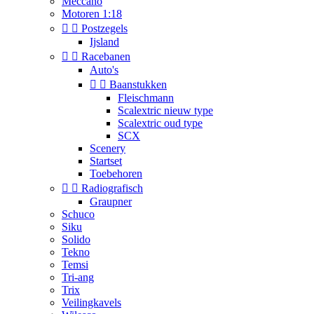
Meccano
Motoren 1:18


Postzegels
Ijsland


Racebanen
Auto's


Baanstukken
Fleischmann
Scalextric nieuw type
Scalextric oud type
SCX
Scenery
Startset
Toebehoren


Radiografisch
Graupner
Schuco
Siku
Solido
Tekno
Temsi
Tri-ang
Trix
Veilingkavels