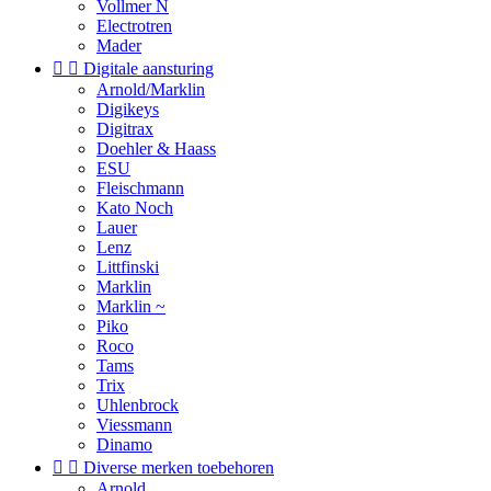
Vollmer N
Electrotren
Mader


Digitale aansturing
Arnold/Marklin
Digikeys
Digitrax
Doehler & Haass
ESU
Fleischmann
Kato Noch
Lauer
Lenz
Littfinski
Marklin
Marklin ~
Piko
Roco
Tams
Trix
Uhlenbrock
Viessmann
Dinamo


Diverse merken toebehoren
Arnold