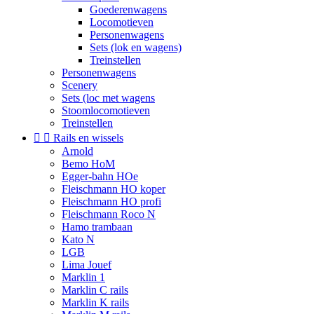
Goederenwagens
Locomotieven
Personenwagens
Sets (lok en wagens)
Treinstellen
Personenwagens
Scenery
Sets (loc met wagens
Stoomlocomotieven
Treinstellen


Rails en wissels
Arnold
Bemo HoM
Egger-bahn HOe
Fleischmann HO koper
Fleischmann HO profi
Fleischmann Roco N
Hamo trambaan
Kato N
LGB
Lima Jouef
Marklin 1
Marklin C rails
Marklin K rails