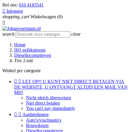
Bel ons:
010 4183541

Inloggen
shopping_cart
Winkelwagen
(0)

search
clear
Home
HO gelijkstroom
Diesellocomotieven
Trix 2-rail
Winkel per categorie


LET OP!! U KUNT NIET DIRECT BETALEN VIA
DE WEBSITE, U ONTVANGT ALTIJD EEN MAIL VAN
MIJ!
Nicht gleich überweisen
Niet direct betalen
You can't pay immediately


Aanbiedingen
Auto's/vrachtauto's
Bouwdozen
Diesellocomotieven