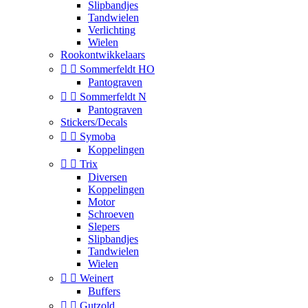
Slipbandjes
Tandwielen
Verlichting
Wielen
Rookontwikkelaars


Sommerfeldt HO
Pantograven


Sommerfeldt N
Pantograven
Stickers/Decals


Symoba
Koppelingen


Trix
Diversen
Koppelingen
Motor
Schroeven
Slepers
Slipbandjes
Tandwielen
Wielen


Weinert
Buffers


Gutzold