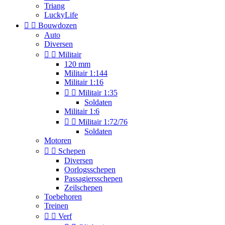
Triang
LuckyLife


Bouwdozen
Auto
Diversen


Militair
120 mm
Militair 1:144
Militair 1:16


Militair 1:35
Soldaten
Militair 1:6


Militair 1:72/76
Soldaten
Motoren


Schepen
Diversen
Oorlogsschepen
Passagiersschepen
Zeilschepen
Toebehoren
Treinen


Verf