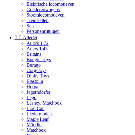
Elektrische locomotieven
Goederenwagens
Stoomlocomotieven
Treinstellen
Sets
Personenrijtuigen


Allerlei
Auto's 1:72
Autos 1:43
Britains
Budgie Toys
Burago
Corgi toys
Dinky Toys
Elastolin
Herpa
Jagerndorfer
Lego
Lesney, Matchbox
Lion Car
Lledo models
Maple Leaf
Märklin
Matchbox