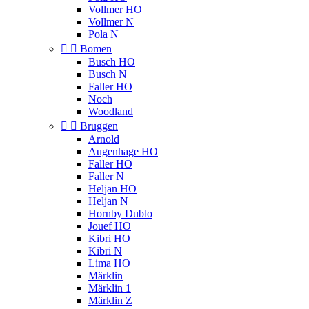
Vollmer HO
Vollmer N
Pola N


Bomen
Busch HO
Busch N
Faller HO
Noch
Woodland


Bruggen
Arnold
Augenhage HO
Faller HO
Faller N
Heljan HO
Heljan N
Hornby Dublo
Jouef HO
Kibri HO
Kibri N
Lima HO
Märklin
Märklin 1
Märklin Z