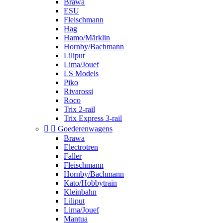
Brawa
ESU
Fleischmann
Hag
Hamo/Märklin
Hornby/Bachmann
Liliput
Lima/Jouef
LS Models
Piko
Rivarossi
Roco
Trix 2-rail
Trix Express 3-rail


Goederenwagens
Brawa
Electrotren
Faller
Fleischmann
Hornby/Bachmann
Kato/Hobbytrain
Kleinbahn
Liliput
Lima/Jouef
Mantua