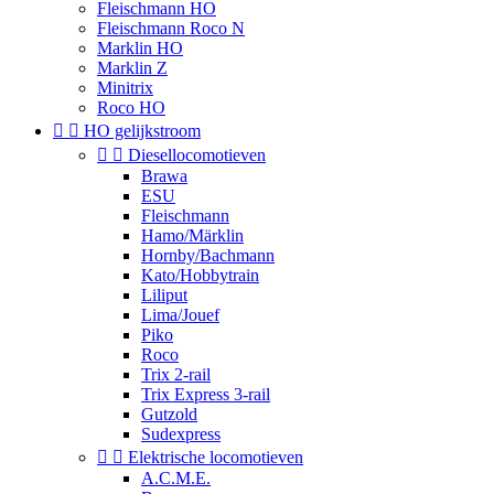
Fleischmann HO
Fleischmann Roco N
Marklin HO
Marklin Z
Minitrix
Roco HO


HO gelijkstroom


Diesellocomotieven
Brawa
ESU
Fleischmann
Hamo/Märklin
Hornby/Bachmann
Kato/Hobbytrain
Liliput
Lima/Jouef
Piko
Roco
Trix 2-rail
Trix Express 3-rail
Gutzold
Sudexpress


Elektrische locomotieven
A.C.M.E.