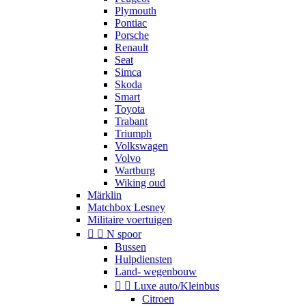
Plymouth
Pontiac
Porsche
Renault
Seat
Simca
Skoda
Smart
Toyota
Trabant
Triumph
Volkswagen
Volvo
Wartburg
Wiking oud
Märklin
Matchbox Lesney
Militaire voertuigen


N spoor
Bussen
Hulpdiensten
Land- wegenbouw


Luxe auto/Kleinbus
Citroen