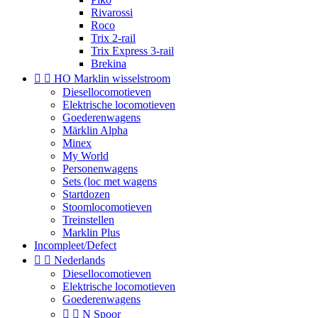
Rivarossi
Roco
Trix 2-rail
Trix Express 3-rail
Brekina


HO Marklin wisselstroom
Diesellocomotieven
Elektrische locomotieven
Goederenwagens
Märklin Alpha
Minex
My World
Personenwagens
Sets (loc met wagens
Startdozen
Stoomlocomotieven
Treinstellen
Marklin Plus
Incompleet/Defect


Nederlands
Diesellocomotieven
Elektrische locomotieven
Goederenwagens


N Spoor