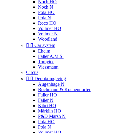
Noch HO
Noch N
Pola HO
Pola N
Roco HO
Vollmer HO
Vollmer N
Woodland


Car system
Eheim
Faller A.M.S.
Tomytec
Viessmann
Circus


Depot/omgeving
Augenhage N
Bochmann & Kochendorfer
Faller HO
Faller N
Kibri HO
Märklin HO
P&D Marsh N
Pola HO
Pola N
Vollmer HO