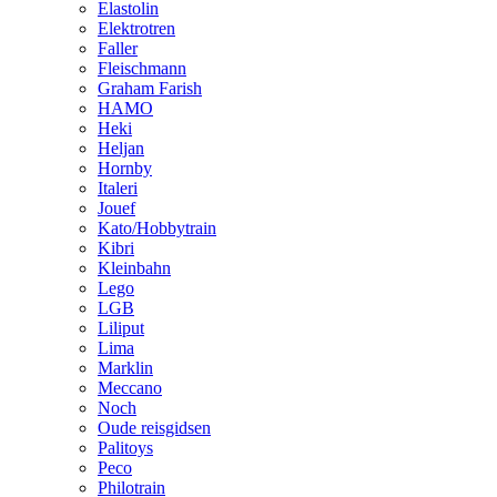
Elastolin
Elektrotren
Faller
Fleischmann
Graham Farish
HAMO
Heki
Heljan
Hornby
Italeri
Jouef
Kato/Hobbytrain
Kibri
Kleinbahn
Lego
LGB
Liliput
Lima
Marklin
Meccano
Noch
Oude reisgidsen
Palitoys
Peco
Philotrain