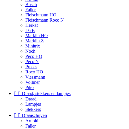
Busch
Faller
Fleischmann HO
Fleischmann Roco N
Herkat
LGB
Marklin HO
Marklin Z
Minitrix
Noch
Peco HO
Peco N
Proses
Roco HO
Viessmann
Vollmer
Piko


Draad, stekkers en lampjes
Draad
Lampjes
Stekkers


Draaischijven
Arnold
Faller