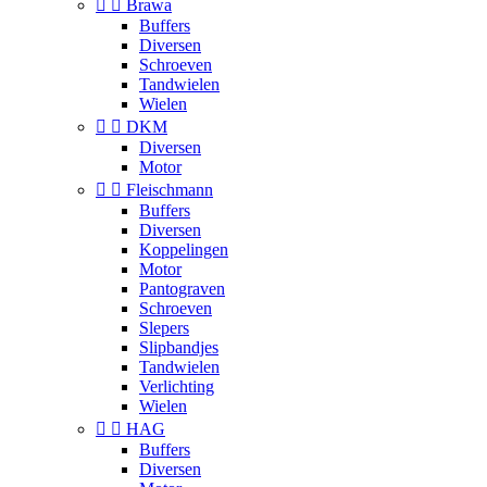


Brawa
Buffers
Diversen
Schroeven
Tandwielen
Wielen


DKM
Diversen
Motor


Fleischmann
Buffers
Diversen
Koppelingen
Motor
Pantograven
Schroeven
Slepers
Slipbandjes
Tandwielen
Verlichting
Wielen


HAG
Buffers
Diversen