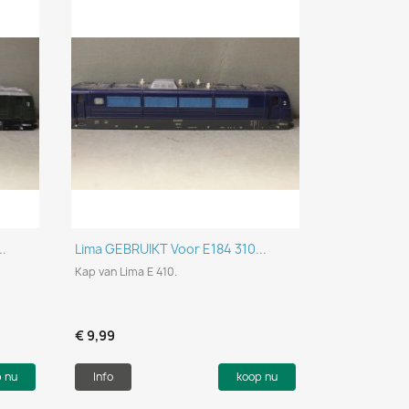
Snel bekijken

..
Lima GEBRUIKT Voor E184 310...
Kap van Lima E 410.
€ 9,99
p nu
Info
koop nu