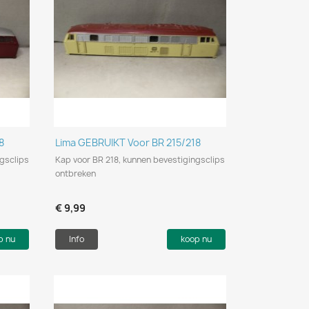
Snel bekijken

8
Lima GEBRUIKT Voor BR 215/218
gsclips
Kap voor BR 218, kunnen bevestigingsclips
ontbreken
€ 9,99
p nu
Info
koop nu