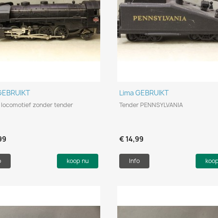
Snel bekijken
Snel bekijken


GEBRUIKT
Lima GEBRUIKT
 locomotief zonder tender
Tender PENNSYLVANIA
99
€ 14,99
o
koop nu
Info
koo