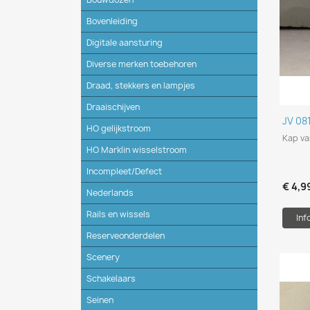
Bovenleiding
Digitale aansturing
Diverse merken toebehoren
Draad, stekkers en lampjes
Draaischijven
JV 08
HO gelijkstroom
Kap va
HO Marklin wisselstroom
Incompleet/Defect
€ 4,9
Nederlands
Rails en wissels
Inf
Reserveonderdelen
Scenery
Schakelaars
Seinen