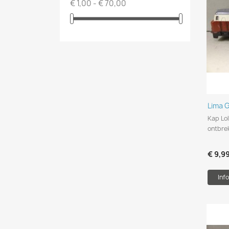
€ 1,00 - € 70,00
Lima 
Kap Lol
ontbre
€ 9,9
Info