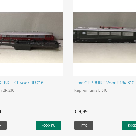
Snel bekijken
Snel bekijken


GEBRUIKT Voor BR 216
Lima GEBRUIKT Voor E184 310.
n BR 216
Kap van Lima E 310
9
€ 9,99
o
koop nu
Info
koo