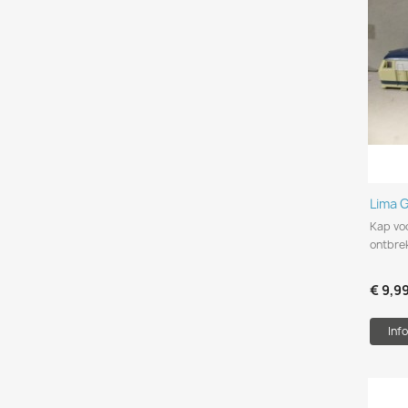
Lima 
Kap voo
ontbre
€ 9,9
Info