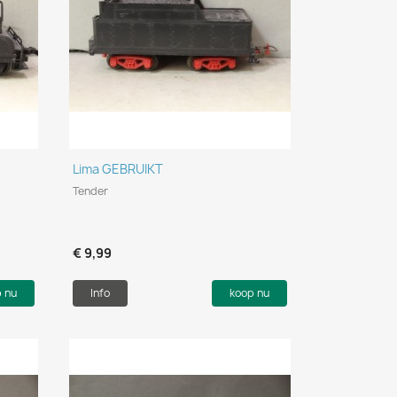
Snel bekijken

Lima GEBRUIKT
Tender
€ 9,99
p nu
Info
koop nu