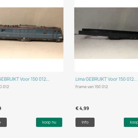
Snel bekijken
Snel bekijken


GEBRUIKT Voor 150 012...
Lima GEBRUIKT Voor 150 012...
0 012
Frame van 150 012
9
€ 4,99
o
koop nu
Info
koo