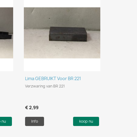
Snel bekijken

Lima GEBRUIKT Voor BR 221
Verzwaring van BR 221
€ 2,99
p nu
Info
koop nu