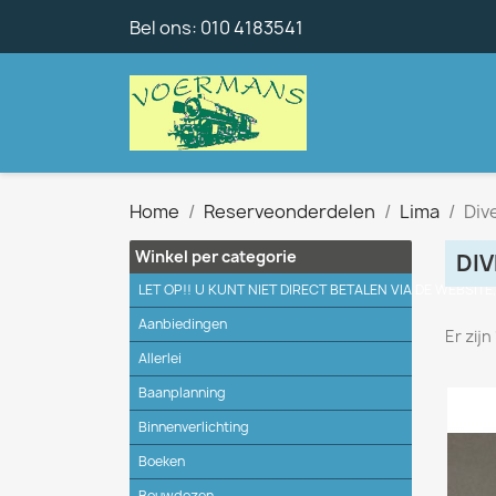
Bel ons:
010 4183541
Home
Reserveonderdelen
Lima
Div
Winkel per categorie
DI
LET OP!! U KUNT NIET DIRECT BETALEN VIA DE WEBSITE
Aanbiedingen
Er zij
Allerlei
Baanplanning
Binnenverlichting
Boeken
Bouwdozen