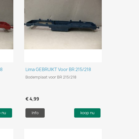
Snel bekijken

18
Lima GEBRUIKT Voor BR 215/218
Bodemplaat voor BR 215/218
€ 4,99
p nu
Info
koop nu