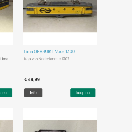
Snel bekijken

Lima GEBRUIKT Voor 1300
 Lima
Kap van Nederlandse 1307
€ 49,99
p nu
Info
koop nu