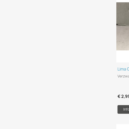
Lima 
Verzwa
€ 2,9
Inf