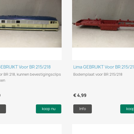
Snel bekijken
Snel bekijken


GEBRUIKT Voor BR 215/218
Lima GEBRUIKT Voor BR 215/2
r BR 218, kunnen bevestigingsclips
Bodemplaat voor BR 215/218
ken
9
€ 4,99
koop nu
Info
koo