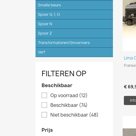
Smalle beurs
Spoor G, 1, O
Spoor N
Spoor Z
Transformatoren/Omvormers
Verf
Lima 
Franse
FILTEREN OP
Beschikbaar
€ 69,
Op voorraad
(12)
Inf
Beschikbaar
(74)
Niet beschikbaar
(48)
Prijs