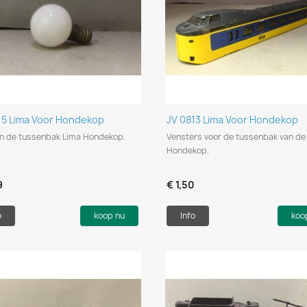
Snel bekijken
Snel bekijken


15 Lima Voor Hondekop
JV 0813 Lima Voor Hondekop
n de tussenbak Lima Hondekop.
Vensters voor de tussenbak van de
Hondekop.
9
€ 1,50
o
koop nu
Info
koo