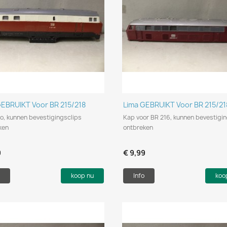
Snel bekijken
Snel bekijken


GEBRUIKT Voor BR 215/218
Lima GEBRUIKT Voor BR 215/21
o, kunnen bevestigingsclips
Kap voor BR 216, kunnen bevestigin
ken
ontbreken
9
€ 9,99
koop nu
Info
koo