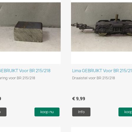
Snel bekijken
Snel bekijken


GEBRUIKT Voor BR 215/218
Lima GEBRUIKT Voor BR 215/2
ring voor BR 215/218
Draaistel voor BR 215/218
9
€ 9,99
o
koop nu
Info
koo