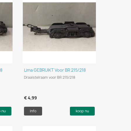
Snel bekijken

18
Lima GEBRUIKT Voor BR 215/218
Draaistelraam voor BR 215/218
€ 4,99
p nu
Info
koop nu