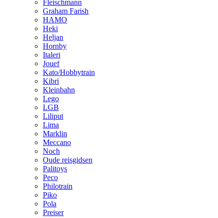
Fleischmann
Graham Farish
HAMO
Heki
Heljan
Hornby
Italeri
Jouef
Kato/Hobbytrain
Kibri
Kleinbahn
Lego
LGB
Liliput
Lima
Marklin
Meccano
Noch
Oude reisgidsen
Palitoys
Peco
Philotrain
Piko
Pola
Preiser