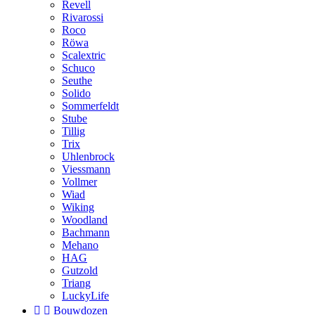
Revell
Rivarossi
Roco
Röwa
Scalextric
Schuco
Seuthe
Solido
Sommerfeldt
Stube
Tillig
Trix
Uhlenbrock
Viessmann
Vollmer
Wiad
Wiking
Woodland
Bachmann
Mehano
HAG
Gutzold
Triang
LuckyLife


Bouwdozen