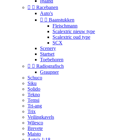
Ijsland


Racebanen
Auto's


Baanstukken
Fleischmann
Scalextric nieuw type
Scalextric oud type
SCX
Scenery
Startset
Toebehoren


Radiografisch
Graupner
Schuco
Siku
Solido
Tekno
Temsi
Tri-ang
Trix
Veilingkavels
Wilesco
Brevete
Maisto
Auto's 1:18