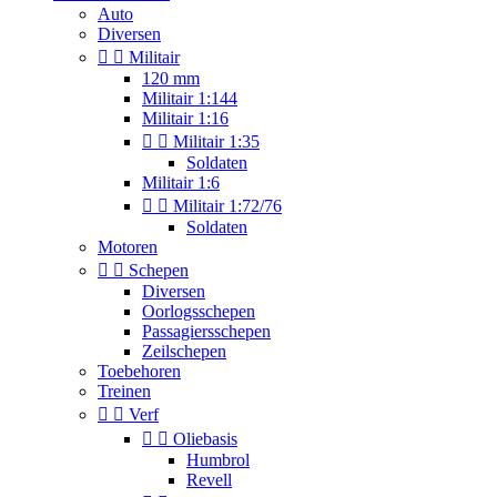
Auto
Diversen


Militair
120 mm
Militair 1:144
Militair 1:16


Militair 1:35
Soldaten
Militair 1:6


Militair 1:72/76
Soldaten
Motoren


Schepen
Diversen
Oorlogsschepen
Passagiersschepen
Zeilschepen
Toebehoren
Treinen


Verf


Oliebasis
Humbrol
Revell