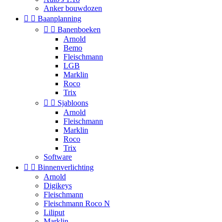
Anker bouwdozen


Baanplanning


Banenboeken
Arnold
Bemo
Fleischmann
LGB
Marklin
Roco
Trix


Sjabloons
Arnold
Fleischmann
Marklin
Roco
Trix
Software


Binnenverlichting
Arnold
Digikeys
Fleischmann
Fleischmann Roco N
Liliput
Marklin