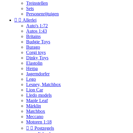
Treinstellen
Sets
Personenrijtuigen


Allerlei
Auto's 1:72
Autos 1:43
Britains
Budgie Toys
Burago
Corgi toys
Dinky Toys
Elastolin
Herpa
Jagerndorfer
Lego
Lesney, Matchbox
Lion Car
Lledo models
Maple Leaf
Märklin
Matchbox
Meccano
Motoren 1:18


Postzegels