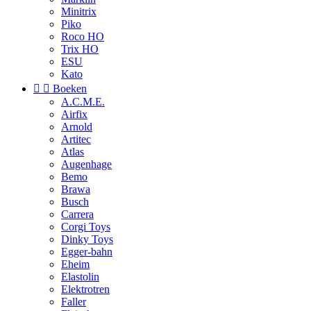
Minitrix
Piko
Roco HO
Trix HO
ESU
Kato


Boeken
A.C.M.E.
Airfix
Arnold
Artitec
Atlas
Augenhage
Bemo
Brawa
Busch
Carrera
Corgi Toys
Dinky Toys
Egger-bahn
Eheim
Elastolin
Elektrotren
Faller