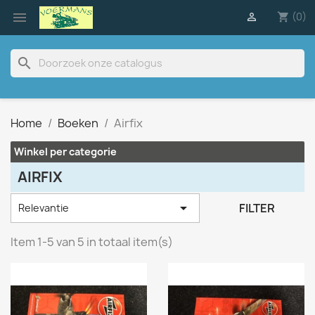

(0)

shopping_cart
search
Home
Boeken
Airfix
Winkel per categorie
AIRFIX

FILTER
Relevantie
Item 1-5 van 5 in totaal item(s)