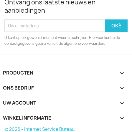
Ontvang ons laatste nieuws en
aanbiedingen
U kunt op elk gewenst moment weer uitschrijven. Hiervoor kunt u de
contactgegevens gebruiken uit de algemene voorwaarden.
PRODUCTEN

ONS BEDRIJF

UW ACCOUNT

WINKEL INFORMATIE
keyboard_arrow_down
© 2026 - Internet Service Bureau