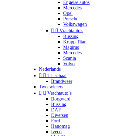
Engelse autos
Mercedes
Opel
Porsche
Volkswagen


Vrachtauto's
Büssing
Krupp Titan
Magirus
Mercedes
Scania
Volvo
Nederlands


TT schaal
Brandweer
Tweewielers


Vrachtauto´s
Borgward
Büssing
DAF
Diversen
Ford
Hanomag
Iveco