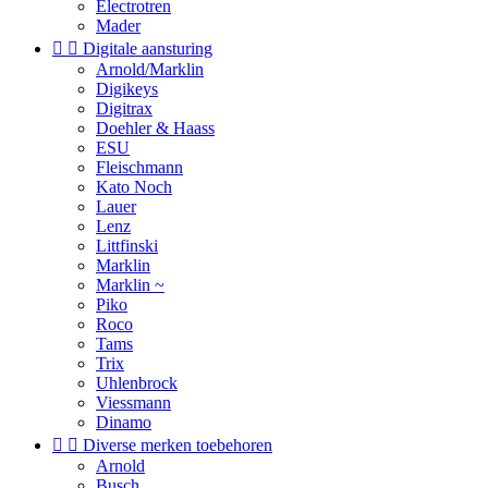
Electrotren
Mader


Digitale aansturing
Arnold/Marklin
Digikeys
Digitrax
Doehler & Haass
ESU
Fleischmann
Kato Noch
Lauer
Lenz
Littfinski
Marklin
Marklin ~
Piko
Roco
Tams
Trix
Uhlenbrock
Viessmann
Dinamo


Diverse merken toebehoren
Arnold
Busch