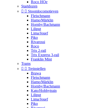
Roco HOe
Startdozen


Stoomlocomotieven
Fleischmann
Hamo/Märklin
Hornby/Bachmann
Liliput
Lima/Jouef
Piko
Rivarossi
Roco
Trix 2-rail
Trix Express 3-rail
Franklin Mint
Trams


Treinstellen
Brawa
Fleischmann
Hamo/Märklin
Hornby/Bachmann
Kato/Hobbytrain
Liliput
Lima/Jouef
Piko
Rivarossi