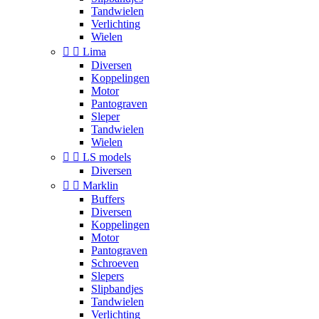
Tandwielen
Verlichting
Wielen


Lima
Diversen
Koppelingen
Motor
Pantograven
Sleper
Tandwielen
Wielen


LS models
Diversen


Marklin
Buffers
Diversen
Koppelingen
Motor
Pantograven
Schroeven
Slepers
Slipbandjes
Tandwielen
Verlichting