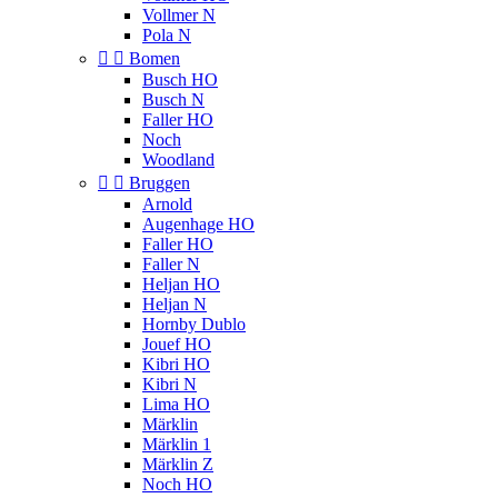
Vollmer N
Pola N


Bomen
Busch HO
Busch N
Faller HO
Noch
Woodland


Bruggen
Arnold
Augenhage HO
Faller HO
Faller N
Heljan HO
Heljan N
Hornby Dublo
Jouef HO
Kibri HO
Kibri N
Lima HO
Märklin
Märklin 1
Märklin Z
Noch HO