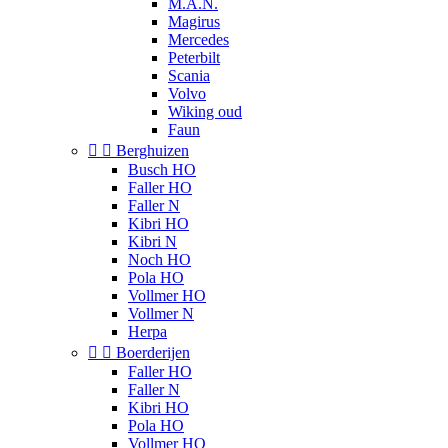
M.A.N.
Magirus
Mercedes
Peterbilt
Scania
Volvo
Wiking oud
Faun


Berghuizen
Busch HO
Faller HO
Faller N
Kibri HO
Kibri N
Noch HO
Pola HO
Vollmer HO
Vollmer N
Herpa


Boerderijen
Faller HO
Faller N
Kibri HO
Pola HO
Vollmer HO