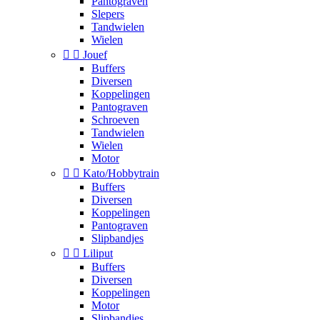
Pantograven
Slepers
Tandwielen
Wielen


Jouef
Buffers
Diversen
Koppelingen
Pantograven
Schroeven
Tandwielen
Wielen
Motor


Kato/Hobbytrain
Buffers
Diversen
Koppelingen
Pantograven
Slipbandjes


Liliput
Buffers
Diversen
Koppelingen
Motor
Slipbandjes