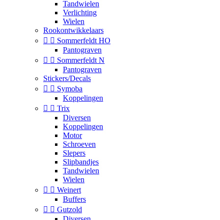
Tandwielen
Verlichting
Wielen
Rookontwikkelaars


Sommerfeldt HO
Pantograven


Sommerfeldt N
Pantograven
Stickers/Decals


Symoba
Koppelingen


Trix
Diversen
Koppelingen
Motor
Schroeven
Slepers
Slipbandjes
Tandwielen
Wielen


Weinert
Buffers


Gutzold
Diversen