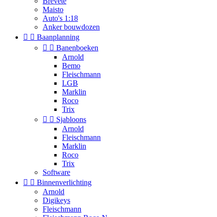
Brevete
Maisto
Auto's 1:18
Anker bouwdozen


Baanplanning


Banenboeken
Arnold
Bemo
Fleischmann
LGB
Marklin
Roco
Trix


Sjabloons
Arnold
Fleischmann
Marklin
Roco
Trix
Software


Binnenverlichting
Arnold
Digikeys
Fleischmann