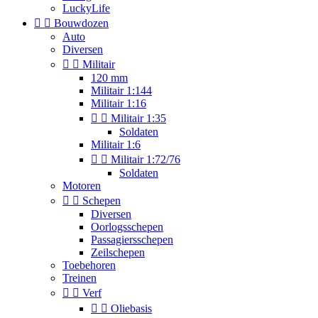
LuckyLife


Bouwdozen
Auto
Diversen


Militair
120 mm
Militair 1:144
Militair 1:16


Militair 1:35
Soldaten
Militair 1:6


Militair 1:72/76
Soldaten
Motoren


Schepen
Diversen
Oorlogsschepen
Passagiersschepen
Zeilschepen
Toebehoren
Treinen


Verf


Oliebasis