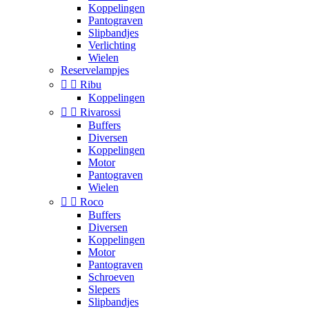
Koppelingen
Pantograven
Slipbandjes
Verlichting
Wielen
Reservelampjes


Ribu
Koppelingen


Rivarossi
Buffers
Diversen
Koppelingen
Motor
Pantograven
Wielen


Roco
Buffers
Diversen
Koppelingen
Motor
Pantograven
Schroeven
Slepers
Slipbandjes