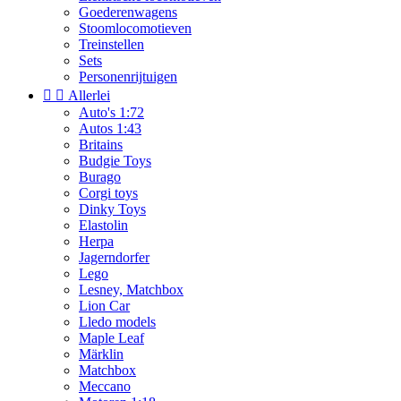
Goederenwagens
Stoomlocomotieven
Treinstellen
Sets
Personenrijtuigen


Allerlei
Auto's 1:72
Autos 1:43
Britains
Budgie Toys
Burago
Corgi toys
Dinky Toys
Elastolin
Herpa
Jagerndorfer
Lego
Lesney, Matchbox
Lion Car
Lledo models
Maple Leaf
Märklin
Matchbox
Meccano