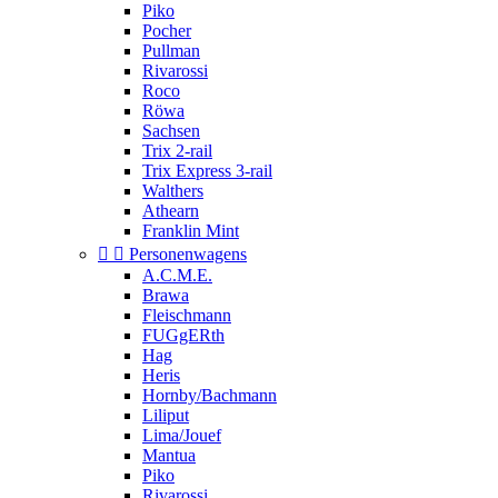
Piko
Pocher
Pullman
Rivarossi
Roco
Röwa
Sachsen
Trix 2-rail
Trix Express 3-rail
Walthers
Athearn
Franklin Mint


Personenwagens
A.C.M.E.
Brawa
Fleischmann
FUGgERth
Hag
Heris
Hornby/Bachmann
Liliput
Lima/Jouef
Mantua
Piko
Rivarossi