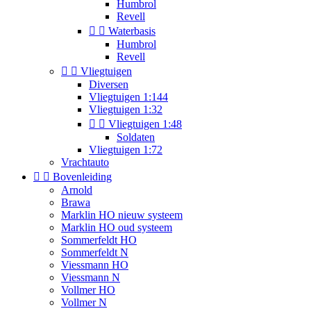
Humbrol
Revell


Waterbasis
Humbrol
Revell


Vliegtuigen
Diversen
Vliegtuigen 1:144
Vliegtuigen 1:32


Vliegtuigen 1:48
Soldaten
Vliegtuigen 1:72
Vrachtauto


Bovenleiding
Arnold
Brawa
Marklin HO nieuw systeem
Marklin HO oud systeem
Sommerfeldt HO
Sommerfeldt N
Viessmann HO
Viessmann N
Vollmer HO
Vollmer N