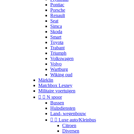
Pontiac
Porsche
Renault
Seat
Simca
Skoda
Smart
Toyota
Trabant
Triumph
Volkswagen
Volvo
Wartburg
Wiking oud
Märklin
Matchbox Lesney
Militaire voertuigen


N spoor
Bussen
Hulpdiensten
Land- wegenbouw


Luxe auto/Kleinbus
Citroen
Diversen