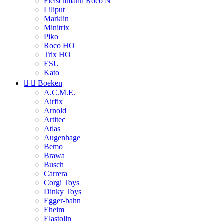
Fleischmann Roco N
Liliput
Marklin
Minitrix
Piko
Roco HO
Trix HO
ESU
Kato


Boeken
A.C.M.E.
Airfix
Arnold
Artitec
Atlas
Augenhage
Bemo
Brawa
Busch
Carrera
Corgi Toys
Dinky Toys
Egger-bahn
Eheim
Elastolin