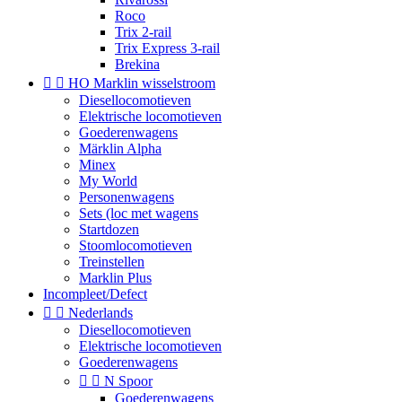
Roco
Trix 2-rail
Trix Express 3-rail
Brekina


HO Marklin wisselstroom
Diesellocomotieven
Elektrische locomotieven
Goederenwagens
Märklin Alpha
Minex
My World
Personenwagens
Sets (loc met wagens
Startdozen
Stoomlocomotieven
Treinstellen
Marklin Plus
Incompleet/Defect


Nederlands
Diesellocomotieven
Elektrische locomotieven
Goederenwagens


N Spoor
Goederenwagens