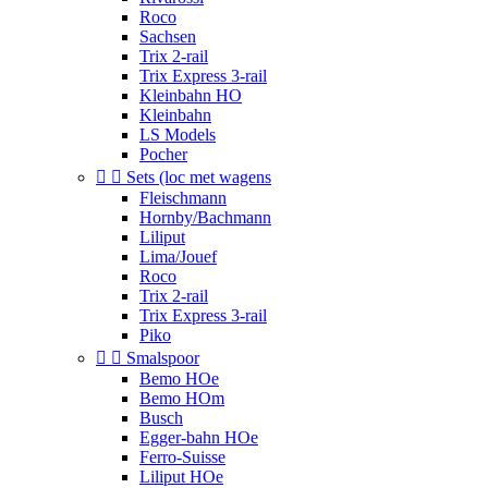
Roco
Sachsen
Trix 2-rail
Trix Express 3-rail
Kleinbahn HO
Kleinbahn
LS Models
Pocher


Sets (loc met wagens
Fleischmann
Hornby/Bachmann
Liliput
Lima/Jouef
Roco
Trix 2-rail
Trix Express 3-rail
Piko


Smalspoor
Bemo HOe
Bemo HOm
Busch
Egger-bahn HOe
Ferro-Suisse
Liliput HOe