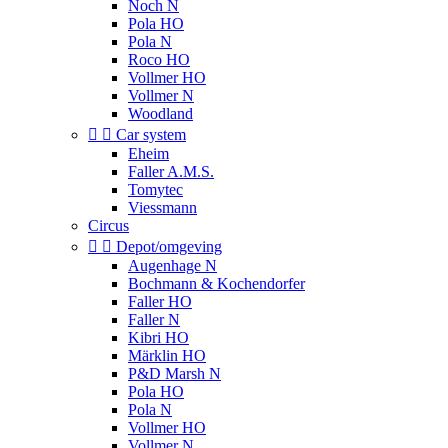
Noch N
Pola HO
Pola N
Roco HO
Vollmer HO
Vollmer N
Woodland


Car system
Eheim
Faller A.M.S.
Tomytec
Viessmann
Circus


Depot/omgeving
Augenhage N
Bochmann & Kochendorfer
Faller HO
Faller N
Kibri HO
Märklin HO
P&D Marsh N
Pola HO
Pola N
Vollmer HO
Vollmer N