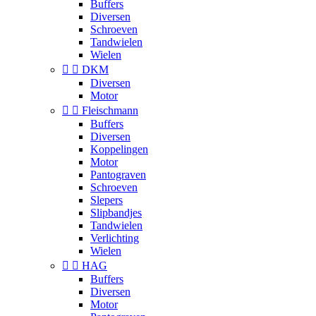
Buffers
Diversen
Schroeven
Tandwielen
Wielen


DKM
Diversen
Motor


Fleischmann
Buffers
Diversen
Koppelingen
Motor
Pantograven
Schroeven
Slepers
Slipbandjes
Tandwielen
Verlichting
Wielen


HAG
Buffers
Diversen
Motor