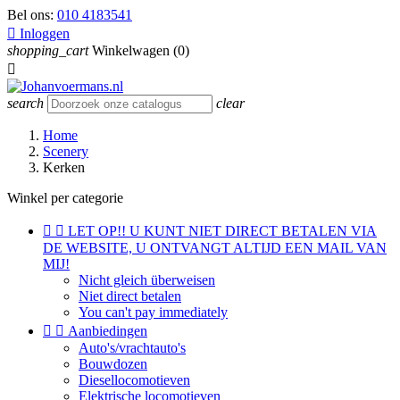
Bel ons:
010 4183541

Inloggen
shopping_cart
Winkelwagen
(0)

search
clear
Home
Scenery
Kerken
Winkel per categorie


LET OP!! U KUNT NIET DIRECT BETALEN VIA
DE WEBSITE, U ONTVANGT ALTIJD EEN MAIL VAN
MIJ!
Nicht gleich überweisen
Niet direct betalen
You can't pay immediately


Aanbiedingen
Auto's/vrachtauto's
Bouwdozen
Diesellocomotieven
Elektrische locomotieven