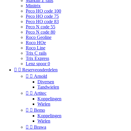
Marklin Z rails
Minitrix
Peco HO code 100
Peco HO code 75
Peco HO code 83
Peco N code 55
Peco N code 80
Roco Geoline
Roco HOe
Roco Line
Trix C rails
Trix Express
Lenz spoor 0


Reserveonderdelen


Arnold
Diversen
Tandwielen


Artitec
Koppelingen
Wielen


Bemo
Koppelingen
Wielen


Brawa