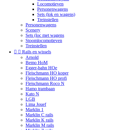
Locomotieven
Personenwagens
Sets (lok en wagens)
Treinstellen
Personenwagens
Scenery
Sets (loc met wagens
Stoomlocomotieven
Treinstellen


Rails en wissels
Arnold
Bemo HoM
Egger-bahn HOe
Fleischmann HO koper
Fleischmann HO profi
Fleischmann Roco N
Hamo trambaan
Kato N
LGB
Lima Jouef
Marklin 1
Marklin C rails
Marklin K rails
Marklin M rails