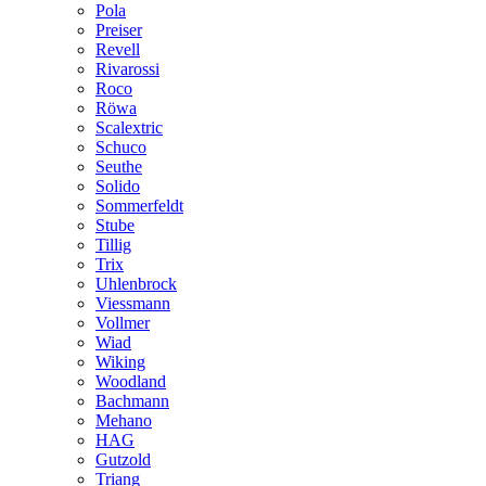
Pola
Preiser
Revell
Rivarossi
Roco
Röwa
Scalextric
Schuco
Seuthe
Solido
Sommerfeldt
Stube
Tillig
Trix
Uhlenbrock
Viessmann
Vollmer
Wiad
Wiking
Woodland
Bachmann
Mehano
HAG
Gutzold
Triang