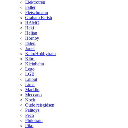
Elektrotren
Faller
Fleischmann
Graham Farish
HAMO
Heki
Heljan
Hornby
Italeri
Jouef
Kato/Hobbytrain
Kibri
Kleinbahn
Lego
LGB
Liliput
Lima
Marklin
Meccano
Noch
Oude reisgidsen
Palitoys
Peco
Philotrain
Piko