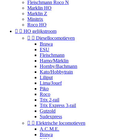
Fleischmann Roco N
Marklin HO
Marklin Z
Minitrix
Roco HO


HO gelijkstroom


Diesellocomotieven
Brawa
ESU
Fleischmann
Hamo/Märklin
Hornby/Bachmann
Kato/Hobbytrain
Liliput
Lima/Jouef
Piko
Roco
Trix 2-rail
Trix Express 3-rail
Gutzold
Sudexpress


Elektrische locomotieven
A.C.M.E.
Brawa