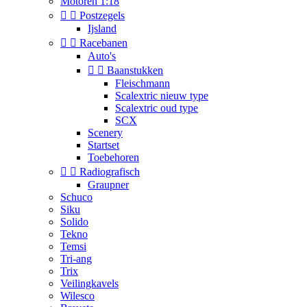
Motoren 1:18


Postzegels
Ijsland


Racebanen
Auto's


Baanstukken
Fleischmann
Scalextric nieuw type
Scalextric oud type
SCX
Scenery
Startset
Toebehoren


Radiografisch
Graupner
Schuco
Siku
Solido
Tekno
Temsi
Tri-ang
Trix
Veilingkavels
Wilesco