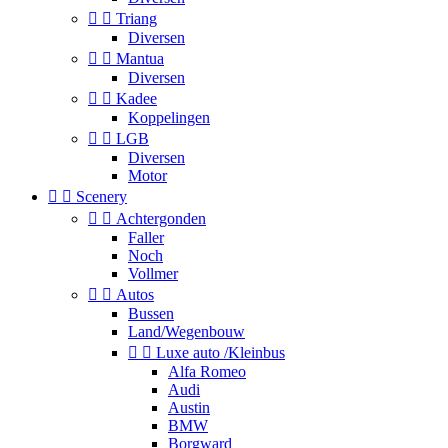


Triang
Diversen


Mantua
Diversen


Kadee
Koppelingen


LGB
Diversen
Motor


Scenery


Achtergonden
Faller
Noch
Vollmer


Autos
Bussen
Land/Wegenbouw


Luxe auto /Kleinbus
Alfa Romeo
Audi
Austin
BMW
Borgward