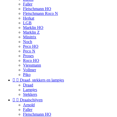
Faller
Fleischmann HO
Fleischmann Roco N
Herkat
LGB
Marklin HO
Marklin Z
Minitrix
Noch
Peco HO
Peco N
Proses
Roco HO
Viessmann
Vollmer
Piko


Draad, stekkers en lampjes
Draad
Lampjes
Stekkers


Draaischijven
Arnold
Faller
Fleischmann HO