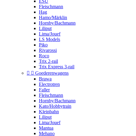
ESU
Fleischmann
Hag
Hamo/Märklin
Hornby/Bachmann
Liliput
Lima/Jouef
LS Models
Piko
Rivarossi
Roco
Trix 2-rail
Trix Express 3-rail


Goederenwagens
Brawa
Electrotren
Faller
Fleischmann
Hornby/Bachmann
Kato/Hobbytrain
Kleinbahn
Liliput
Lima/Jouef
Mantua
Mehano