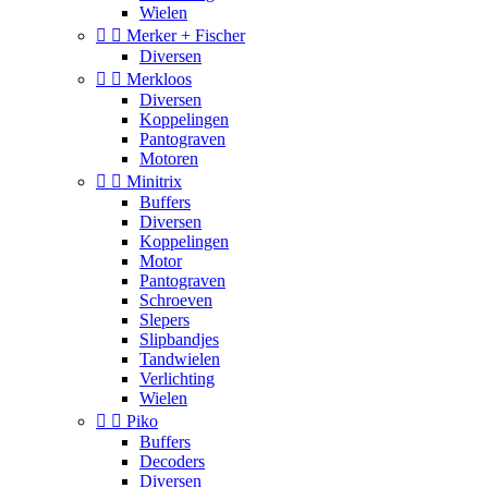
Wielen


Merker + Fischer
Diversen


Merkloos
Diversen
Koppelingen
Pantograven
Motoren


Minitrix
Buffers
Diversen
Koppelingen
Motor
Pantograven
Schroeven
Slepers
Slipbandjes
Tandwielen
Verlichting
Wielen


Piko
Buffers
Decoders
Diversen