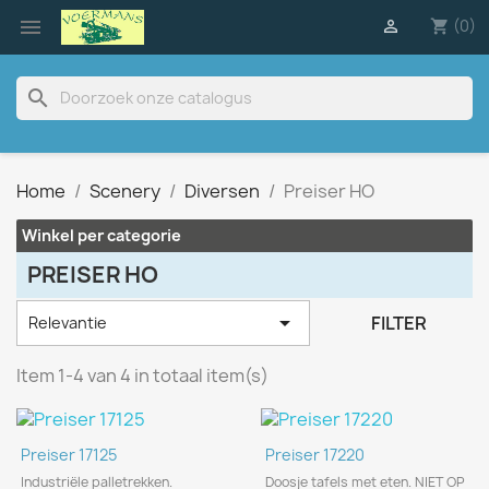

(0)

shopping_cart
search
Home
Scenery
Diversen
Preiser HO
Winkel per categorie
PREISER HO

FILTER
Relevantie
Item 1-4 van 4 in totaal item(s)
Preiser 17125
Preiser 17220
Industriële palletrekken.
Doosje tafels met eten. NIET OP