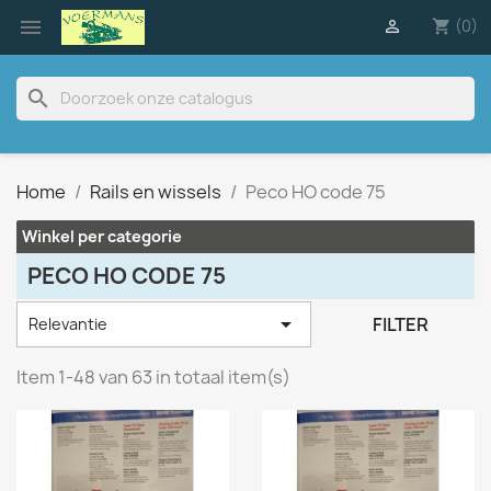

(0)

shopping_cart
search
Home
Rails en wissels
Peco HO code 75
Winkel per categorie
PECO HO CODE 75

FILTER
Relevantie
Item 1-48 van 63 in totaal item(s)