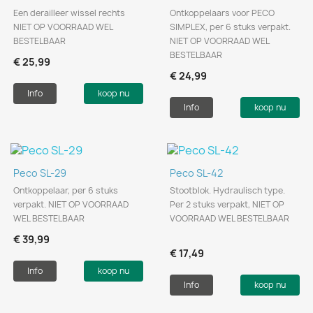
Een derailleer wissel rechts
Ontkoppelaars voor PECO
NIET OP VOORRAAD WEL
SIMPLEX, per 6 stuks verpakt.
BESTELBAAR
NIET OP VOORRAAD WEL
BESTELBAAR
€ 25,99
€ 24,99
Info
koop nu
Info
koop nu
Peco SL-29
Peco SL-42
Ontkoppelaar, per 6 stuks
Stootblok. Hydraulisch type.
verpakt. NIET OP VOORRAAD
Per 2 stuks verpakt, NIET OP
WEL BESTELBAAR
VOORRAAD WEL BESTELBAAR
€ 39,99
€ 17,49
Info
koop nu
Info
koop nu