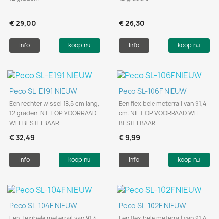
€ 29,00
€ 26,30
Info
koop nu
Info
koop nu
Peco SL-E191 NIEUW
Peco SL-106F NIEUW
Een rechter wissel 18,5 cm lang,
Een flexibele meterrail van 91,4
12 graden. NIET OP VOORRAAD
cm. NIET OP VOORRAAD WEL
WEL BESTELBAAR
BESTELBAAR
€ 32,49
€ 9,99
Info
koop nu
Info
koop nu
Peco SL-104F NIEUW
Peco SL-102F NIEUW
Een flexibele meterrail van 91,4
Een flexibele meterrail van 91,4