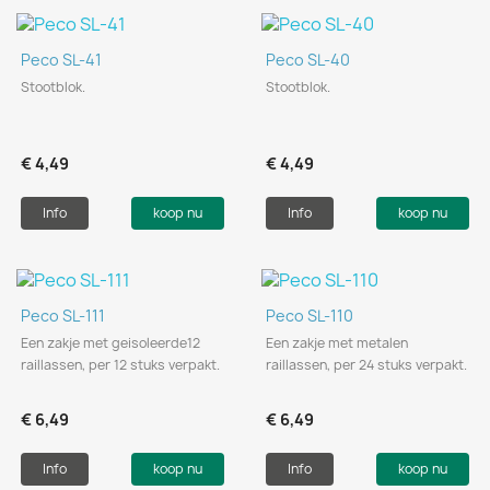
Peco SL-41
Peco SL-40
Stootblok.
Stootblok.
€ 4,49
€ 4,49
Info
koop nu
Info
koop nu
Peco SL-111
Peco SL-110
Een zakje met geisoleerde12
Een zakje met metalen
raillassen, per 12 stuks verpakt.
raillassen, per 24 stuks verpakt.
€ 6,49
€ 6,49
Info
koop nu
Info
koop nu