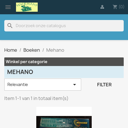

(0)

shopping_cart
search
Home
Boeken
Mehano
Winkel per categorie
MEHANO

FILTER
Relevantie
Item 1-1 van 1 in totaal item(s)