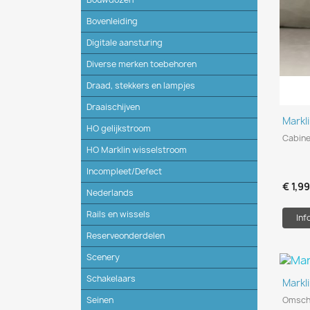
Bovenleiding
Digitale aansturing
Diverse merken toebehoren
Draad, stekkers en lampjes
Draaischijven
Markl
HO gelijkstroom
Cabin
HO Marklin wisselstroom
Incompleet/Defect
€ 1,9
Nederlands
Rails en wissels
Inf
Reserveonderdelen
Scenery
Schakelaars
Markl
Seinen
Omscha