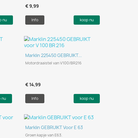
€ 9,99
p nu
Info
koop nu
Snel bekijken

Marklin 225450 GEBRUIKT...
Motordraaistel van V100/BR216
€ 14,99
p nu
Info
koop nu
Snel bekijken

Marklin GEBRUIKT Voor E 63
Groen kapje van E63.