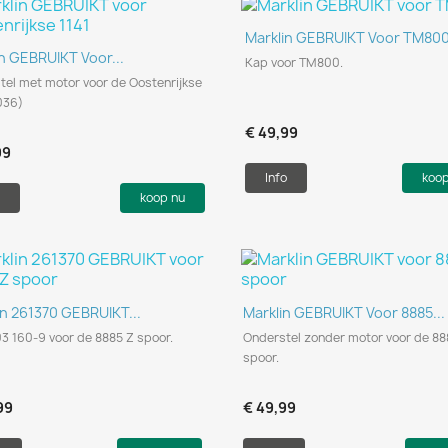
Snel bekijken

Marklin GEBRUIKT Voor TM80
Snel bekijken

n GEBRUIKT Voor...
Kap voor TM800.
tel met motor voor de Oostenrijkse
036)
€ 49,99
99
Info
koo
koop nu
Snel bekijken
Snel bekijken


in 261370 GEBRUIKT...
Marklin GEBRUIKT Voor 8885...
3 160-9 voor de 8885 Z spoor.
Onderstel zonder motor voor de 88
spoor.
99
€ 49,99