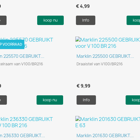
9
€ 4,99
o
koop nu
Info
koo
OP VOORRAAD
Snel bekijken
Snel bekijken


in 225570 GEBRUIKT...
Marklin 225500 GEBRUIKT...
telraam van V100/BR216
Draaistel van V100/BR216
9
€ 9,99
o
koop nu
Info
koo
Snel bekijken
Snel bekijken


in 236330 GEBRUIKT...
Marklin 201630 GEBRUIKT...