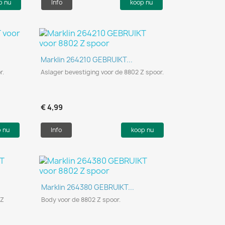
p nu
Info
koop nu
Snel bekijken

Marklin 264210 GEBRUIKT...
r.
Aslager bevestiging voor de 8802 Z spoor.
€ 4,99
p nu
Info
koop nu
Snel bekijken

Marklin 264380 GEBRUIKT...
 Z
Body voor de 8802 Z spoor.