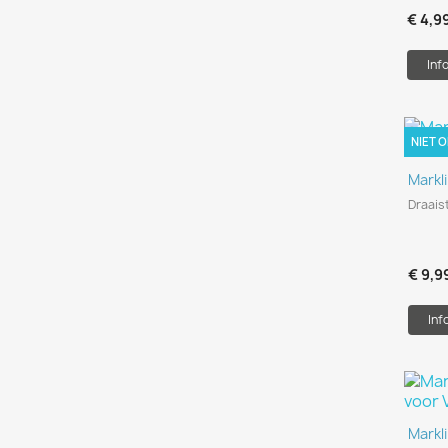
€ 4,9
Inf
NIET 
Markl
Draais
€ 9,9
Inf
Markl