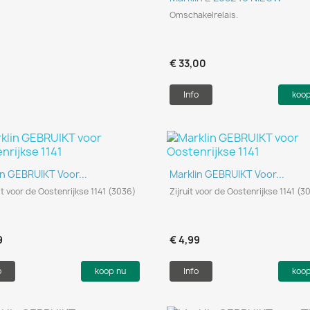
Omschakelrelais.
€ 33,00
Info
koo
Snel bekijken
Snel bekijken


in GEBRUIKT Voor...
Marklin GEBRUIKT Voor...
it voor de Oostenrijkse 1141 (3036)
Zijruit voor de Oostenrijkse 1141 (3
9
€ 4,99
o
koop nu
Info
koo