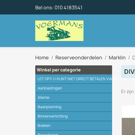
Bel ons:
010 4183541
Home
Reserveonderdelen
Marklin
D
Winkel per categorie
DI
LET OP!! U KUNT NIET DIRECT BETALEN VIA DE WEBSITE
Aanbiedingen
Er zij
Allerlei
Baanplanning
Binnenverlichting
Boeken
Bouwdozen