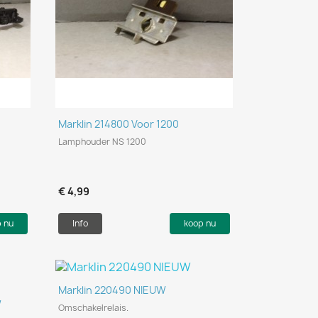
Snel bekijken

Marklin 214800 Voor 1200
Lamphouder NS 1200
€ 4,99
p nu
Info
koop nu
Snel bekijken

Marklin 220490 NIEUW
W
Omschakelrelais.