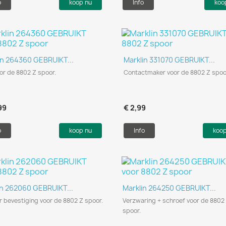
o
koop nu
Info
koo
Snel bekijken
Snel bekijken


in 264360 GEBRUIKT...
Marklin 331070 GEBRUIKT...
or de 8802 Z spoor.
Contactmaker voor de 8802 Z spoo
99
€ 2,99
o
koop nu
Info
koo
Snel bekijken
Snel bekijken


in 262060 GEBRUIKT...
Marklin 264250 GEBRUIKT...
r bevestiging voor de 8802 Z spoor.
Verzwaring + schroef voor de 8802
spoor.