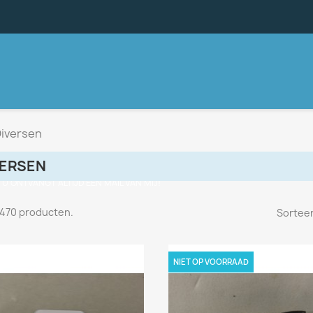
iversen
VERSEN
, U ONTVANGT ALTIJD EEN MAIL VAN MIJ!
n 470 producten.
Sorteer
NIET OP VOORRAAD