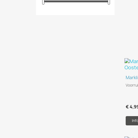
Markl
Voorru
€ 4,9
Inf