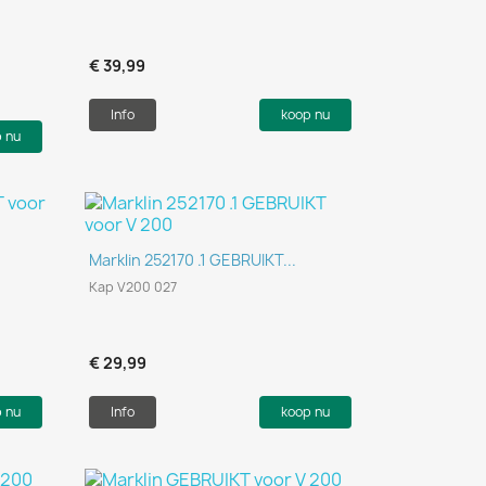
€ 39,99
Info
koop nu
p nu
Snel bekijken

Marklin 252170 .1 GEBRUIKT...
Kap V200 027
€ 29,99
p nu
Info
koop nu