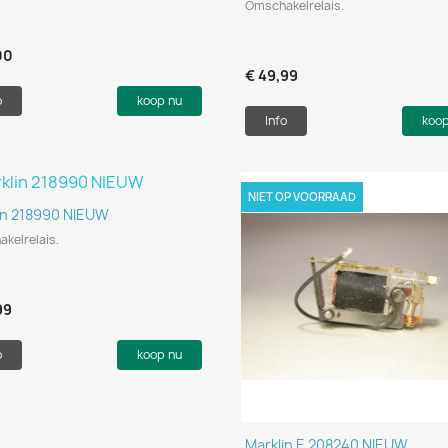
Omschakelrelais.
00
€ 49,99
o
koop nu
Info
koo
NIET OP VOORRAAD
Snel bekijken

in 218990 NIEUW
kelrelais.
99
o
koop nu
Snel bekijken

Marklin E 208240 NIEUW