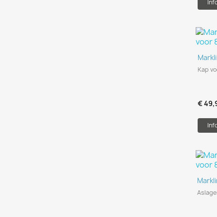
Inf
Markl
Kap vo
€ 49,
Inf
Markl
Aslage