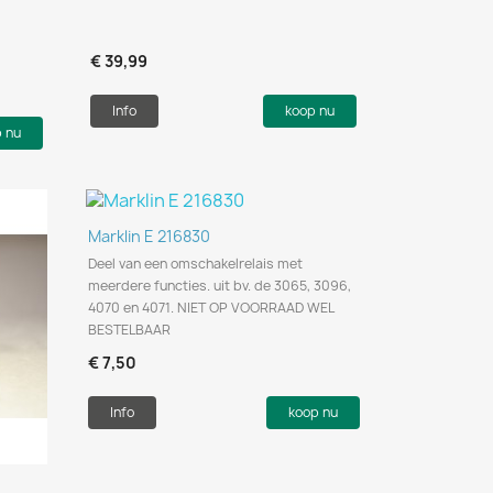
€ 39,99
Info
koop nu
p nu
Snel bekijken

Marklin E 216830
Deel van een omschakelrelais met
meerdere functies. uit bv. de 3065, 3096,
4070 en 4071. NIET OP VOORRAAD WEL
BESTELBAAR
€ 7,50
Info
koop nu