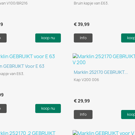
 van V100/BR216
Bruin kapje van E63.
99
€ 39,99
o
koop nu
Info
koo
Snel bekijken

in GEBRUIKT Voor E 63
Snel bekijken

Marklin 252170 GEBRUIKT...
kapje van E63.
Kap V200 006
99
€ 29,99
o
koop nu
Info
koo