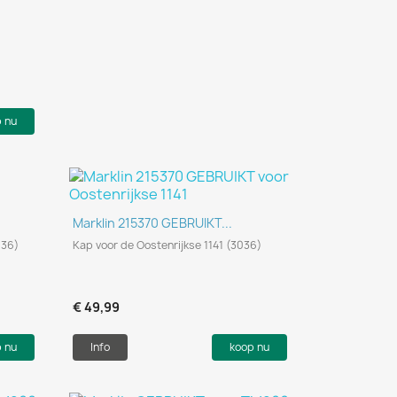
p nu
Snel bekijken

Marklin 215370 GEBRUIKT...
036)
Kap voor de Oostenrijkse 1141 (3036)
€ 49,99
p nu
Info
koop nu