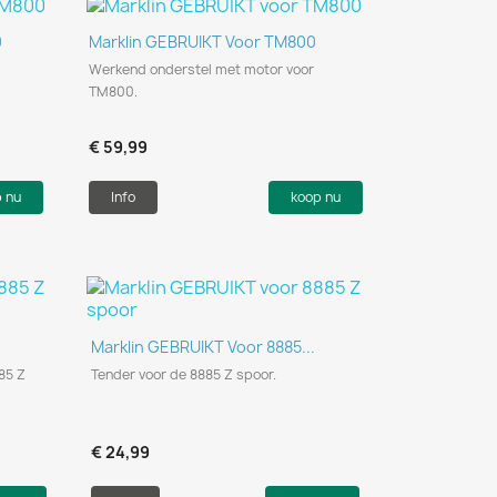
Snel bekijken

0
Marklin GEBRUIKT Voor TM800
Werkend onderstel met motor voor
TM800.
€ 59,99
p nu
Info
koop nu
Snel bekijken

Marklin GEBRUIKT Voor 8885...
85 Z
Tender voor de 8885 Z spoor.
€ 24,99