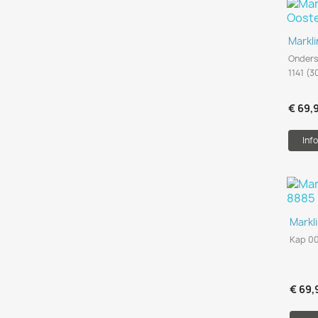
Markli
Onders
1141 (3
€ 69,
Info
Markl
Kap 00
€ 69,