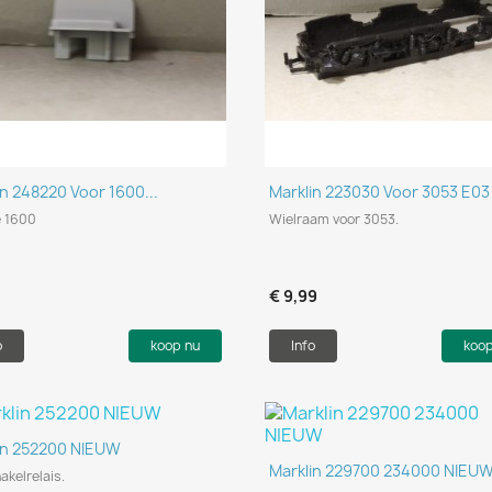
Snel bekijken
Snel bekijken


in 248220 Voor 1600...
Marklin 223030 Voor 3053 E03
e 1600
Wielraam voor 3053.
9
€ 9,99
o
koop nu
Info
koo
Snel bekijken

in 252200 NIEUW
Snel bekijken

Marklin 229700 234000 NIEU
kelrelais.