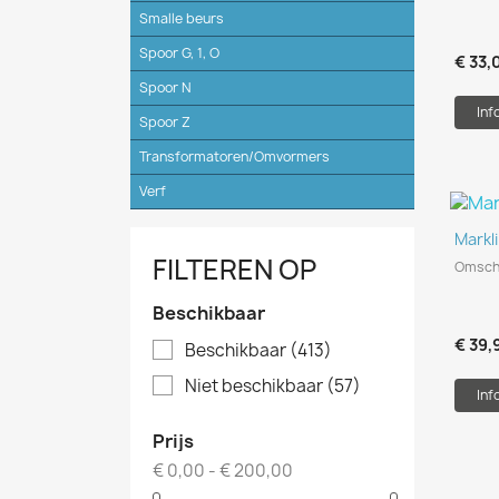
Smalle beurs
Spoor G, 1, O
€ 33,
Spoor N
Inf
Spoor Z
Transformatoren/Omvormers
Verf
Markl
FILTEREN OP
Omscha
Beschikbaar
€ 39,
Beschikbaar
(413)
Niet beschikbaar
(57)
Inf
Prijs
€ 0,00 - € 200,00