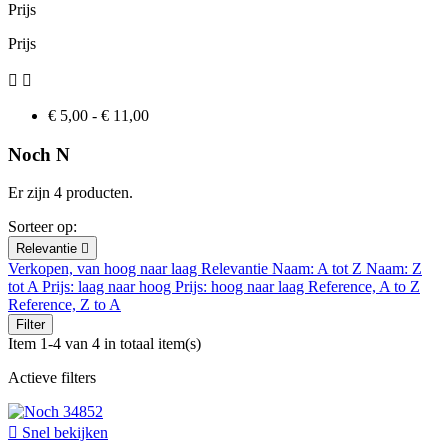
Prijs
Prijs


€ 5,00 - € 11,00
Noch N
Er zijn 4 producten.
Sorteer op:
Relevantie

Verkopen, van hoog naar laag
Relevantie
Naam: A tot Z
Naam: Z
tot A
Prijs: laag naar hoog
Prijs: hoog naar laag
Reference, A to Z
Reference, Z to A
Filter
Item 1-4 van 4 in totaal item(s)
Actieve filters

Snel bekijken