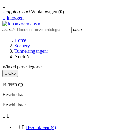

shopping_cart
Winkelwagen
(0)

Inloggen
search
clear
Home
Scenery
Tunnel(ingangen)
Noch N
Winkel per categorie

Oké
Filteren op
Beschikbaar
Beschikbaar



Beschikbaar
(4)