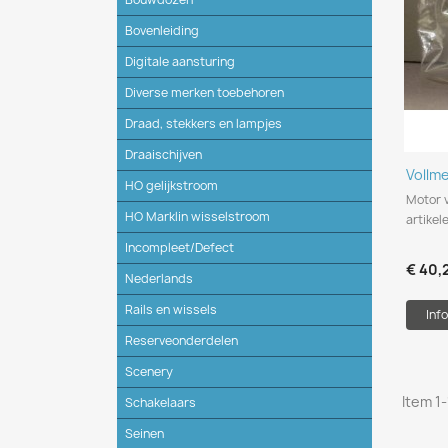
Bovenleiding
Digitale aansturing
Diverse merken toebehoren
Draad, stekkers en lampjes
Draaischijven
Vollm
HO gelijkstroom
Motor v
HO Marklin wisselstroom
artikel
Incompleet/Defect
€ 40,
Nederlands
Rails en wissels
Info
Reserveonderdelen
Scenery
Item 1-
Schakelaars
Seinen