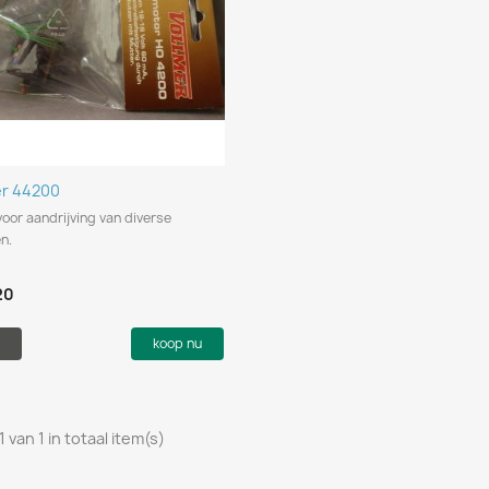
Snel bekijken

er 44200
oor aandrijving van diverse
en.
20
koop nu
1 van 1 in totaal item(s)