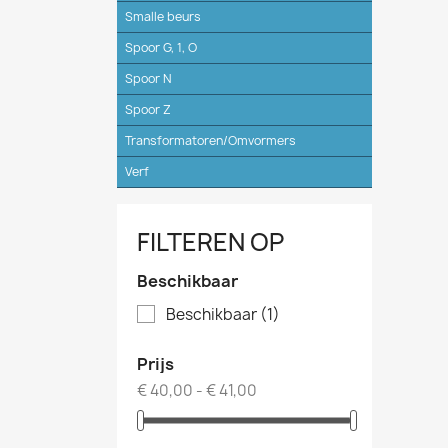
Smalle beurs
Spoor G, 1, O
Spoor N
Spoor Z
Transformatoren/Omvormers
Verf
FILTEREN OP
Beschikbaar
Beschikbaar
(1)
Prijs
€ 40,00 - € 41,00