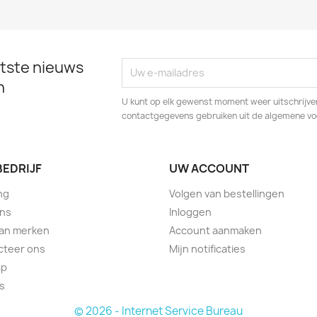
tste nieuws
n
U kunt op elk gewenst moment weer uitschrijven
contactgegevens gebruiken uit de algemene v
BEDRIJF
UW ACCOUNT
ng
Volgen van bestellingen
ons
Inloggen
van merken
Account aanmaken
cteer ons
Mijn notificaties
ap
s
© 2026 - Internet Service Bureau