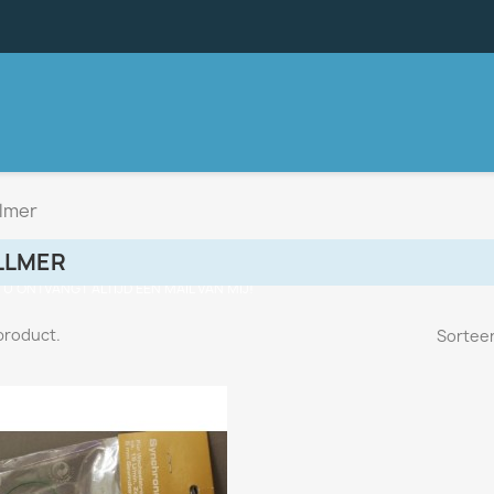
llmer
LLMER
, U ONTVANGT ALTIJD EEN MAIL VAN MIJ!
 product.
Sorteer