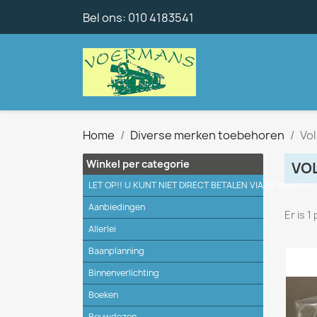
Bel ons:
010 4183541
Home
Diverse merken toebehoren
Vo
Winkel per categorie
VO
LET OP!! U KUNT NIET DIRECT BETALEN VIA DE WEBSITE
Aanbiedingen
Er is 1
Allerlei
Baanplanning
Binnenverlichting
Boeken
Bouwdozen