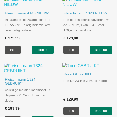
Fleischmann 4145 NIEUW
Fleischmann 4020 NIEUW
Bijnaam de "de zwarte olifant", de
Een gedetailleerde uitvoering van
DB 55 2781 in originele wel wat
de 89er. Prijs van 194,-- voor
beschadigde doos.
179,--. zonder doos.
€ 179,99
€ 179,00
Info
koop nu
Info
koop nu
Roco GEBRUIKT
Fleischmann 1324
Een DB 23 105 vervuild in doos.
GEBRUIKT
Volledige metalen locomotief uit
de jaren 60. Gebruikt zonder
€ 129,99
doos.
€ 189,99
Info
koop nu