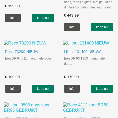
doos, reeds digitaal met geluid en
€ 199,99
digitale koppeling met vuurhaard.
€ 449,99
Info
koop nu
Info
koop nu
Roco 73200 NIEUW
Liliput 131400 NIEUW
Een DR 64 511 in originele doos.
Een DR 93 1353 in originele
doos.
€ 199,99
€ 179,99
Info
koop nu
Info
koop nu