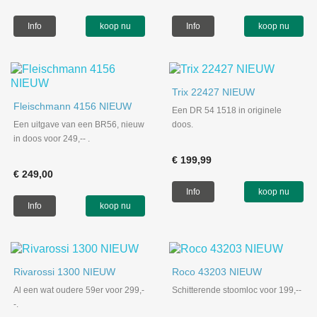
Info
koop nu
Info
koop nu
Trix 22427 NIEUW
Fleischmann 4156 NIEUW
Een DR 54 1518 in originele
Een uitgave van een BR56, nieuw
doos.
in doos voor 249,-- .
€ 199,99
€ 249,00
Info
koop nu
Info
koop nu
Rivarossi 1300 NIEUW
Roco 43203 NIEUW
Al een wat oudere 59er voor 299,-
Schitterende stoomloc voor 199,--
-.