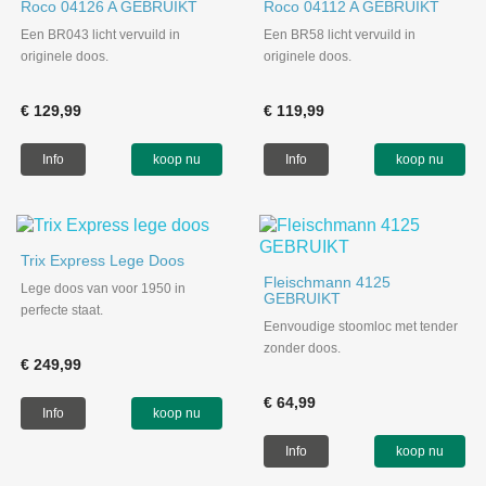
Roco 04126 A GEBRUIKT
Roco 04112 A GEBRUIKT
Een BR043 licht vervuild in
Een BR58 licht vervuild in
originele doos.
originele doos.
€ 129,99
€ 119,99
Info
koop nu
Info
koop nu
Trix Express Lege Doos
Fleischmann 4125
Lege doos van voor 1950 in
GEBRUIKT
perfecte staat.
Eenvoudige stoomloc met tender
zonder doos.
€ 249,99
€ 64,99
Info
koop nu
Info
koop nu