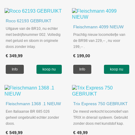
Roco 62193 GEBRUIKT
Fleischmann 4099 NIEUW
Uitgave van de BR10, nu echter
met bedrijfsnummer 002. Volledig
Prachtig nieuw locomotiefje van
met geluid en stoom in originele
de BR98 van 229,-- , nu voor
doos zonder inlay.
199,-- .
€ 349,99
€ 199,00
Info
koop nu
Info
koop nu
Fleischmann 1368 .1 NIEUW
Trix Express 750 GEBRUIKT
Een Italiaanse BR 685 026
De meest verkocht locomotief van
geheel ongebruikt echter zonder
TRIX in drierail systeem. Gebruikt
doos.
zonder doos met kunststof kap.
€ 549,99
€ 49,99