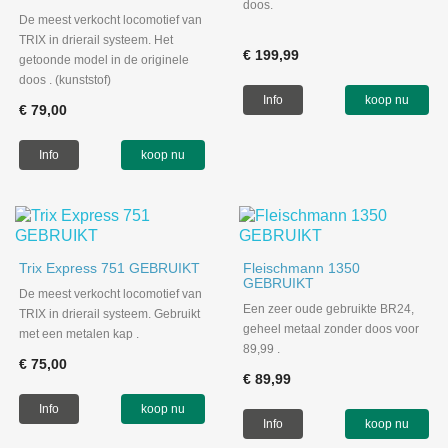
doos.
De meest verkocht locomotief van
TRIX in drierail systeem. Het
€ 199,99
getoonde model in de originele
doos . (kunststof)
Info
koop nu
€ 79,00
Info
koop nu
Trix Express 751 GEBRUIKT
Fleischmann 1350
GEBRUIKT
De meest verkocht locomotief van
Een zeer oude gebruikte BR24,
TRIX in drierail systeem. Gebruikt
geheel metaal zonder doos voor
met een metalen kap .
89,99 .
€ 75,00
€ 89,99
Info
koop nu
Info
koop nu