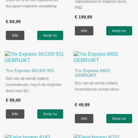
Deze loc is uit een startdoos en
cabinetender in originele doos,
dus geen originele verpakking
FMZ.
€ 199,99
€ 69,99
Info
koop nu
Info
koop nu
Trix Express 30/15/0 501...
Trix Express 6602
GEBRUIKT
Een van de eerste batterij
Een van de eerste batterij
locomotieven, nog in de originele
locomotieven zonder doos
doos voor 99,-- .
€ 99,00
€ 49,99
Info
koop nu
Info
koop nu