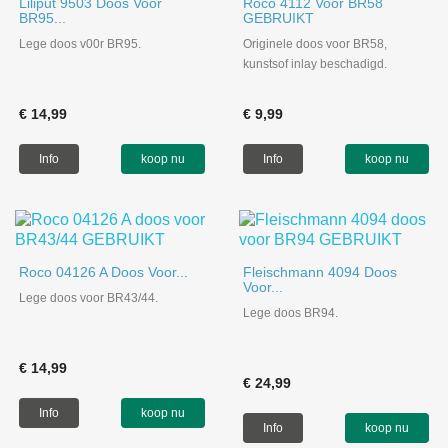
Liliput 9503 Doos Voor
Roco 4112 Voor BR58
BR95...
GEBRUIKT
Lege doos v00r BR95.
Originele doos voor BR58,
kunstsof inlay beschadigd.
€ 14,99
€ 9,99
Info
koop nu
Info
koop nu
Roco 04126 A Doos Voor...
Fleischmann 4094 Doos
Voor...
Lege doos voor BR43/44.
Lege doos BR94.
€ 14,99
€ 24,99
Info
koop nu
Info
koop nu