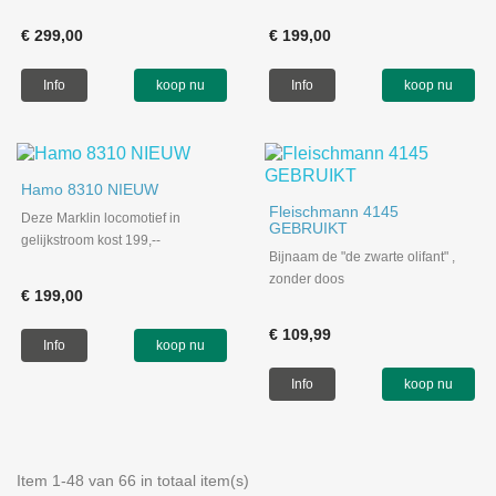
€ 299,00
€ 199,00
Info
koop nu
Info
koop nu
Hamo 8310 NIEUW
Fleischmann 4145
Deze Marklin locomotief in
GEBRUIKT
gelijkstroom kost 199,--
Bijnaam de "de zwarte olifant" ,
zonder doos
€ 199,00
€ 109,99
Info
koop nu
Info
koop nu
Item 1-48 van 66 in totaal item(s)