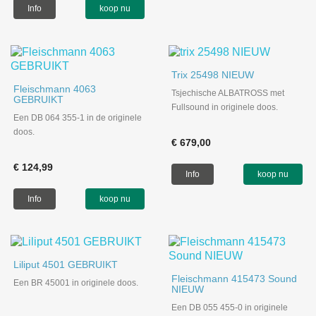
Info
koop nu
Trix 25498 NIEUW
Fleischmann 4063
Tsjechische ALBATROSS met
GEBRUIKT
Fullsound in originele doos.
Een DB 064 355-1 in de originele
doos.
€ 679,00
€ 124,99
Info
koop nu
Info
koop nu
Liliput 4501 GEBRUIKT
Fleischmann 415473 Sound
Een BR 45001 in originele doos.
NIEUW
Een DB 055 455-0 in originele