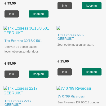
€ 99,99
Info
koop nu
Info
koop nu
Trix Express 6602
GEBRUIKT
Trix Express 30/15/0 501...
Zeer oude metalen lantaarn.
Een van de eerste batterij
locomotieven zonder doos
€ 15,00
€ 89,99
Info
koop nu
Info
koop nu
JV 0799 Rivarossi
Trix Express 2217
Een Rivarossi DR 96018 zonder
GEBRUIKT