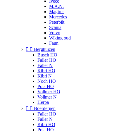
Iveco
M.A.N.
Magirus
Mercedes
Peterbilt
Scania
Volvo
Wiking oud
Faun


Berghuizen
Busch HO
Faller HO
Faller N
Kibri HO
Kibri N
Noch HO
Pola HO
Vollmer HO
Vollmer N
Herpa


Boerderijen
Faller HO
Faller N
Kibri HO
Pola HO