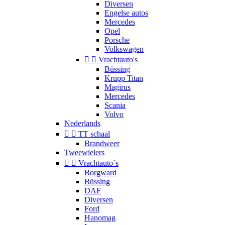
Diversen
Engelse autos
Mercedes
Opel
Porsche
Volkswagen


Vrachtauto's
Büssing
Krupp Titan
Magirus
Mercedes
Scania
Volvo
Nederlands


TT schaal
Brandweer
Tweewielers


Vrachtauto´s
Borgward
Büssing
DAF
Diversen
Ford
Hanomag