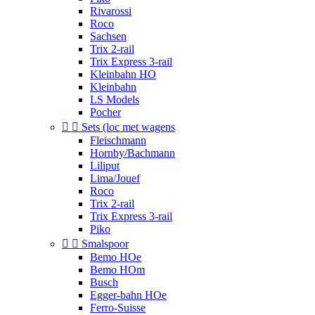
Rivarossi
Roco
Sachsen
Trix 2-rail
Trix Express 3-rail
Kleinbahn HO
Kleinbahn
LS Models
Pocher


Sets (loc met wagens
Fleischmann
Hornby/Bachmann
Liliput
Lima/Jouef
Roco
Trix 2-rail
Trix Express 3-rail
Piko


Smalspoor
Bemo HOe
Bemo HOm
Busch
Egger-bahn HOe
Ferro-Suisse