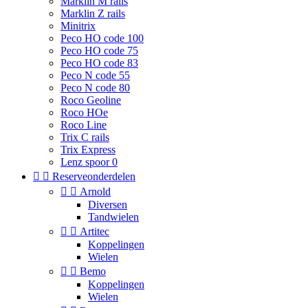
Marklin M rails
Marklin Z rails
Minitrix
Peco HO code 100
Peco HO code 75
Peco HO code 83
Peco N code 55
Peco N code 80
Roco Geoline
Roco HOe
Roco Line
Trix C rails
Trix Express
Lenz spoor 0


Reserveonderdelen


Arnold
Diversen
Tandwielen


Artitec
Koppelingen
Wielen


Bemo
Koppelingen
Wielen