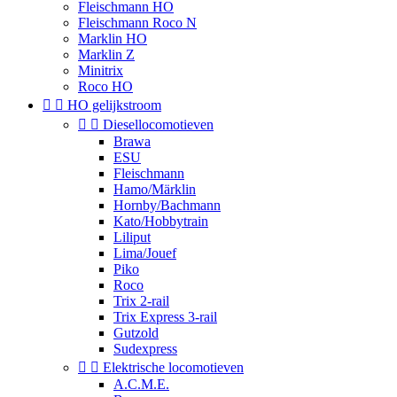
Fleischmann HO
Fleischmann Roco N
Marklin HO
Marklin Z
Minitrix
Roco HO


HO gelijkstroom


Diesellocomotieven
Brawa
ESU
Fleischmann
Hamo/Märklin
Hornby/Bachmann
Kato/Hobbytrain
Liliput
Lima/Jouef
Piko
Roco
Trix 2-rail
Trix Express 3-rail
Gutzold
Sudexpress


Elektrische locomotieven
A.C.M.E.