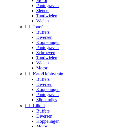
Motor
Pantograven
Slepers
Tandwielen
Wielen


Jouef
Buffers
Diversen
Koppelingen
Pantograven
Schroeven
Tandwielen
Wielen
Motor


Kato/Hobbytrain
Buffers
Diversen
Koppelingen
Pantograven
Slipbandjes


Liliput
Buffers
Diversen
Koppelingen
Motor