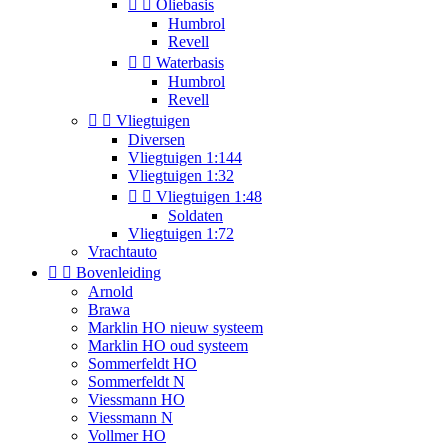


Oliebasis
Humbrol
Revell


Waterbasis
Humbrol
Revell


Vliegtuigen
Diversen
Vliegtuigen 1:144
Vliegtuigen 1:32


Vliegtuigen 1:48
Soldaten
Vliegtuigen 1:72
Vrachtauto


Bovenleiding
Arnold
Brawa
Marklin HO nieuw systeem
Marklin HO oud systeem
Sommerfeldt HO
Sommerfeldt N
Viessmann HO
Viessmann N
Vollmer HO