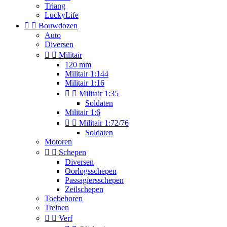
Triang
LuckyLife


Bouwdozen
Auto
Diversen


Militair
120 mm
Militair 1:144
Militair 1:16


Militair 1:35
Soldaten
Militair 1:6


Militair 1:72/76
Soldaten
Motoren


Schepen
Diversen
Oorlogsschepen
Passagiersschepen
Zeilschepen
Toebehoren
Treinen


Verf