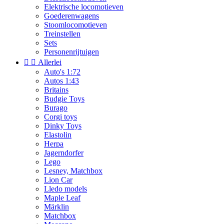
Elektrische locomotieven
Goederenwagens
Stoomlocomotieven
Treinstellen
Sets
Personenrijtuigen


Allerlei
Auto's 1:72
Autos 1:43
Britains
Budgie Toys
Burago
Corgi toys
Dinky Toys
Elastolin
Herpa
Jagerndorfer
Lego
Lesney, Matchbox
Lion Car
Lledo models
Maple Leaf
Märklin
Matchbox