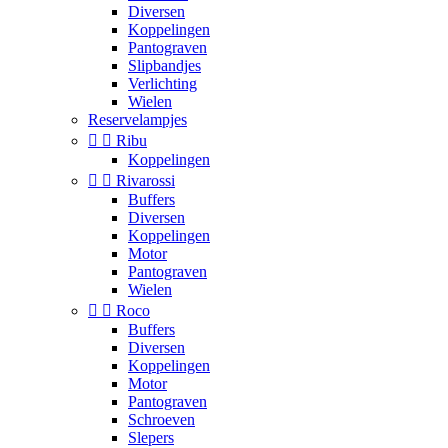
Diversen
Koppelingen
Pantograven
Slipbandjes
Verlichting
Wielen
Reservelampjes


Ribu
Koppelingen


Rivarossi
Buffers
Diversen
Koppelingen
Motor
Pantograven
Wielen


Roco
Buffers
Diversen
Koppelingen
Motor
Pantograven
Schroeven
Slepers