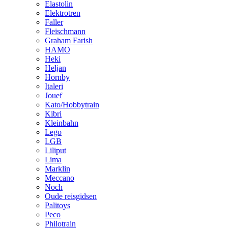
Elastolin
Elektrotren
Faller
Fleischmann
Graham Farish
HAMO
Heki
Heljan
Hornby
Italeri
Jouef
Kato/Hobbytrain
Kibri
Kleinbahn
Lego
LGB
Liliput
Lima
Marklin
Meccano
Noch
Oude reisgidsen
Palitoys
Peco
Philotrain