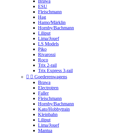
Brawa
ESU
Fleischmann
Hag
Hamo/Märklin
Hornby/Bachmann
Liliput
Lima/Jouef
LS Models
Piko
Rivarossi
Roco
Trix 2-rail
Trix Express 3-rail


Goederenwagens
Brawa
Electrotren
Faller
Fleischmann
Hornby/Bachmann
Kato/Hobbytrain
Kleinbahn
Liliput
Lima/Jouef
Mantua