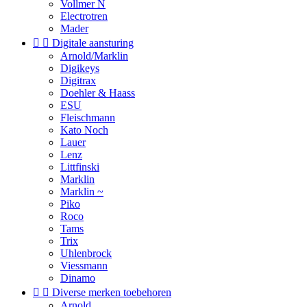
Vollmer N
Electrotren
Mader


Digitale aansturing
Arnold/Marklin
Digikeys
Digitrax
Doehler & Haass
ESU
Fleischmann
Kato Noch
Lauer
Lenz
Littfinski
Marklin
Marklin ~
Piko
Roco
Tams
Trix
Uhlenbrock
Viessmann
Dinamo


Diverse merken toebehoren
Arnold