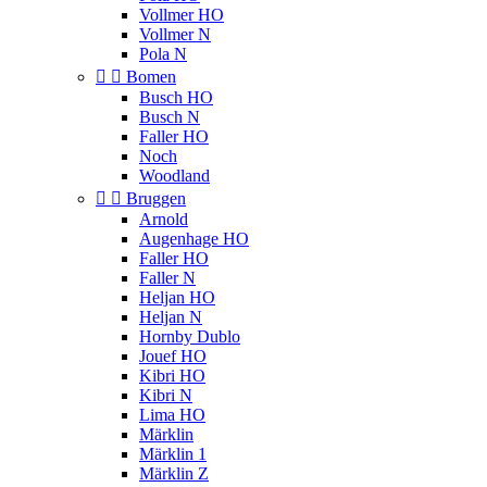
Vollmer HO
Vollmer N
Pola N


Bomen
Busch HO
Busch N
Faller HO
Noch
Woodland


Bruggen
Arnold
Augenhage HO
Faller HO
Faller N
Heljan HO
Heljan N
Hornby Dublo
Jouef HO
Kibri HO
Kibri N
Lima HO
Märklin
Märklin 1
Märklin Z