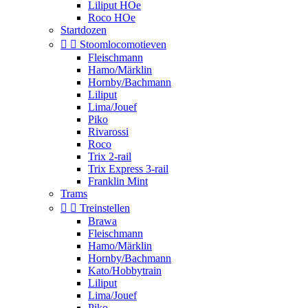
Liliput HOe
Roco HOe
Startdozen


Stoomlocomotieven
Fleischmann
Hamo/Märklin
Hornby/Bachmann
Liliput
Lima/Jouef
Piko
Rivarossi
Roco
Trix 2-rail
Trix Express 3-rail
Franklin Mint
Trams


Treinstellen
Brawa
Fleischmann
Hamo/Märklin
Hornby/Bachmann
Kato/Hobbytrain
Liliput
Lima/Jouef
Piko