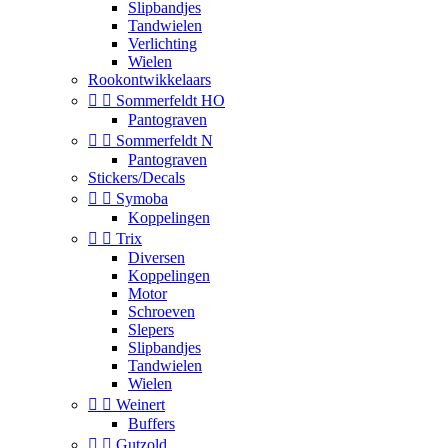
Slipbandjes
Tandwielen
Verlichting
Wielen
Rookontwikkelaars


Sommerfeldt HO
Pantograven


Sommerfeldt N
Pantograven
Stickers/Decals


Symoba
Koppelingen


Trix
Diversen
Koppelingen
Motor
Schroeven
Slepers
Slipbandjes
Tandwielen
Wielen


Weinert
Buffers


Gutzold