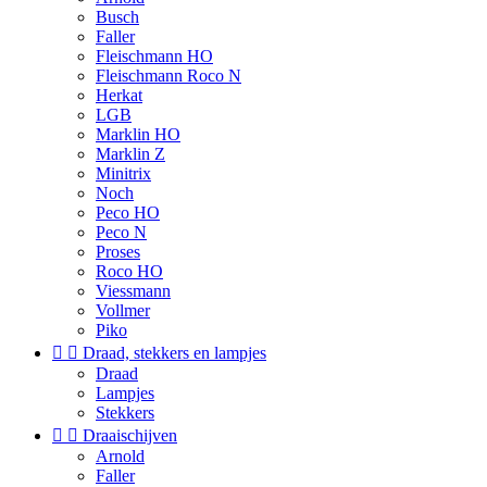
Busch
Faller
Fleischmann HO
Fleischmann Roco N
Herkat
LGB
Marklin HO
Marklin Z
Minitrix
Noch
Peco HO
Peco N
Proses
Roco HO
Viessmann
Vollmer
Piko


Draad, stekkers en lampjes
Draad
Lampjes
Stekkers


Draaischijven
Arnold
Faller