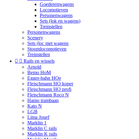
Goederenwagens
Locomotieven
Personenwagens
Sets (lok en wagens)
Treinstellen
Personenwagens
Scenery
Sets (loc met wagens
Stoomlocomotieven
Treinstellen


Rails en wissels
Arnold
Bemo HoM
Egger-bahn HOe
Fleischmann HO koper
Fleischmann HO profi
Fleischmann Roco N
Hamo trambaan
Kato N
LGB
Lima Jouef
Marklin 1
Marklin C rails
Marklin K rails