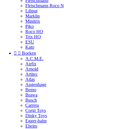
Fleischmann
Fleischmann Roco N
Liliput
Marklin
Minitrix
Piko
Roco HO
Trix HO
ESU
Kato


Boeken
A.C.M.E.
Airfix
Arnold
Artitec
Atlas
Augenhage
Bemo
Brawa
Busch
Carrera
Corgi Toys
Dinky Toys
Egger-bahn
Eheim