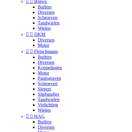


Brawa
Buffers
Diversen
Schroeven
Tandwielen
Wielen


DKM
Diversen
Motor


Fleischmann
Buffers
Diversen
Koppelingen
Motor
Pantograven
Schroeven
Slepers
Slipbandjes
Tandwielen
Verlichting
Wielen


HAG
Buffers
Diversen