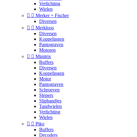
Verlichting
Wielen


Merker + Fischer
Diversen


Merkloos
Diversen
Koppelingen
Pantograven
Motoren


Minitrix
Buffers
Diversen
Koppelingen
Motor
Pantograven
Schroeven
Slepers
Slipbandjes
Tandwielen
Verlichting
Wielen


Piko
Buffers
Decoders