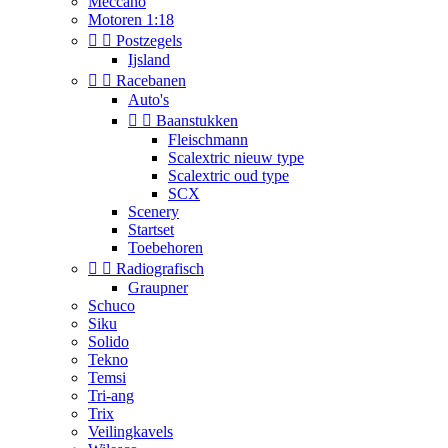
Meccano
Motoren 1:18


Postzegels
Ijsland


Racebanen
Auto's


Baanstukken
Fleischmann
Scalextric nieuw type
Scalextric oud type
SCX
Scenery
Startset
Toebehoren


Radiografisch
Graupner
Schuco
Siku
Solido
Tekno
Temsi
Tri-ang
Trix
Veilingkavels