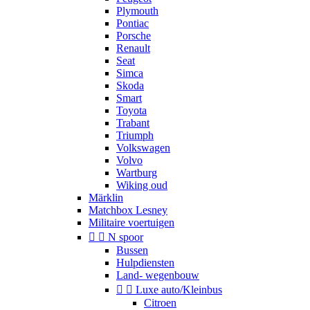
Plymouth
Pontiac
Porsche
Renault
Seat
Simca
Skoda
Smart
Toyota
Trabant
Triumph
Volkswagen
Volvo
Wartburg
Wiking oud
Märklin
Matchbox Lesney
Militaire voertuigen


N spoor
Bussen
Hulpdiensten
Land- wegenbouw


Luxe auto/Kleinbus
Citroen