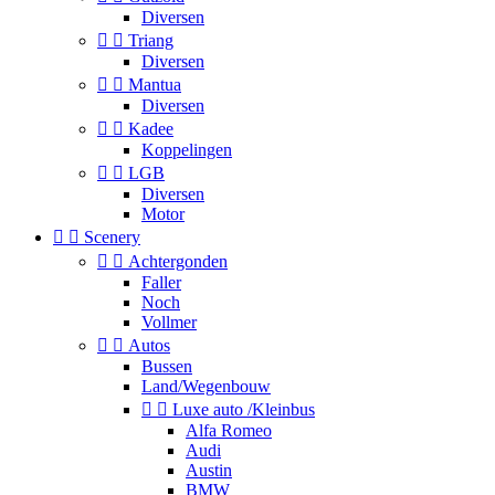
Diversen


Triang
Diversen


Mantua
Diversen


Kadee
Koppelingen


LGB
Diversen
Motor


Scenery


Achtergonden
Faller
Noch
Vollmer


Autos
Bussen
Land/Wegenbouw


Luxe auto /Kleinbus
Alfa Romeo
Audi
Austin
BMW