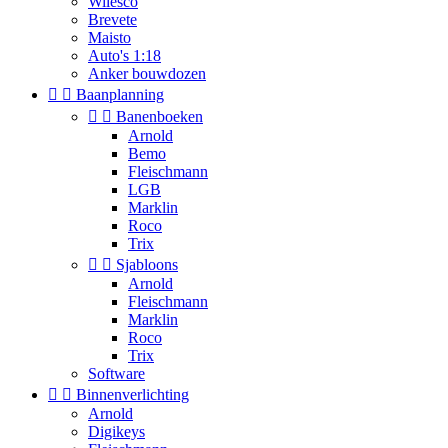
Wilesco
Brevete
Maisto
Auto's 1:18
Anker bouwdozen


Baanplanning


Banenboeken
Arnold
Bemo
Fleischmann
LGB
Marklin
Roco
Trix


Sjabloons
Arnold
Fleischmann
Marklin
Roco
Trix
Software


Binnenverlichting
Arnold
Digikeys