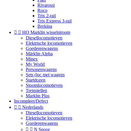
Rivarossi
Roco
Trix 2-rail
Trix Express 3-rail
Brekina


HO Marklin wisselstroom
Diesellocomotieven
Elektrische locomotieven
Goederenwagens
Märklin Alpha
Minex
My World
Personenwagens
Sets (loc met wagens
Startdozen
Stoomlocomotieven
Treinstellen
Marklin Plus
Incompleet/Defect


Nederlands
Diesellocomotieven
Elektrische locomotieven
Goederenwagens


N Spoor