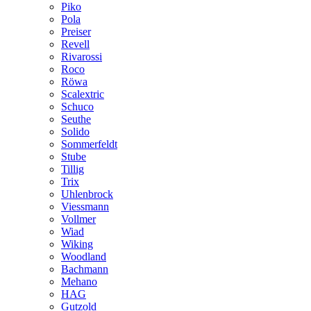
Piko
Pola
Preiser
Revell
Rivarossi
Roco
Röwa
Scalextric
Schuco
Seuthe
Solido
Sommerfeldt
Stube
Tillig
Trix
Uhlenbrock
Viessmann
Vollmer
Wiad
Wiking
Woodland
Bachmann
Mehano
HAG
Gutzold