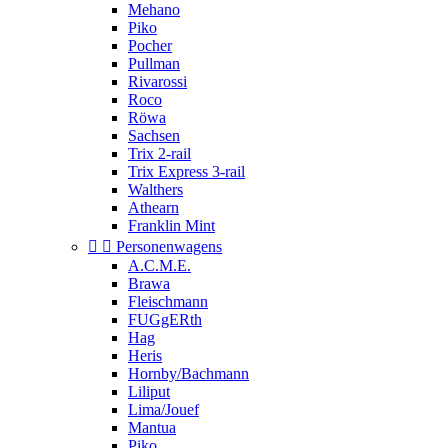
Mehano
Piko
Pocher
Pullman
Rivarossi
Roco
Röwa
Sachsen
Trix 2-rail
Trix Express 3-rail
Walthers
Athearn
Franklin Mint


Personenwagens
A.C.M.E.
Brawa
Fleischmann
FUGgERth
Hag
Heris
Hornby/Bachmann
Liliput
Lima/Jouef
Mantua
Piko