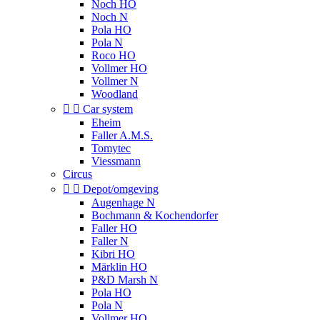
Noch HO
Noch N
Pola HO
Pola N
Roco HO
Vollmer HO
Vollmer N
Woodland


Car system
Eheim
Faller A.M.S.
Tomytec
Viessmann
Circus


Depot/omgeving
Augenhage N
Bochmann & Kochendorfer
Faller HO
Faller N
Kibri HO
Märklin HO
P&D Marsh N
Pola HO
Pola N
Vollmer HO