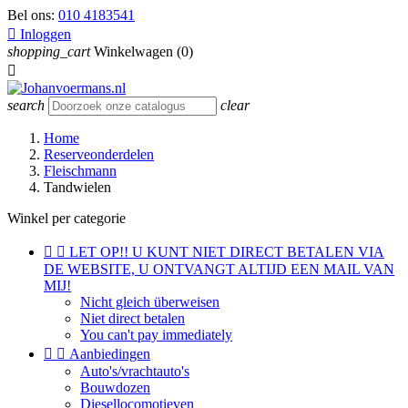
Bel ons:
010 4183541

Inloggen
shopping_cart
Winkelwagen
(0)

search
clear
Home
Reserveonderdelen
Fleischmann
Tandwielen
Winkel per categorie


LET OP!! U KUNT NIET DIRECT BETALEN VIA
DE WEBSITE, U ONTVANGT ALTIJD EEN MAIL VAN
MIJ!
Nicht gleich überweisen
Niet direct betalen
You can't pay immediately


Aanbiedingen
Auto's/vrachtauto's
Bouwdozen
Diesellocomotieven