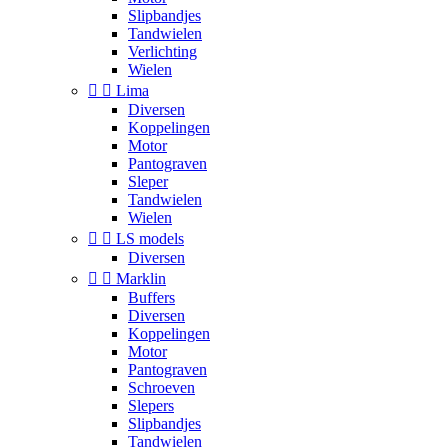
Slipbandjes
Tandwielen
Verlichting
Wielen


Lima
Diversen
Koppelingen
Motor
Pantograven
Sleper
Tandwielen
Wielen


LS models
Diversen


Marklin
Buffers
Diversen
Koppelingen
Motor
Pantograven
Schroeven
Slepers
Slipbandjes
Tandwielen