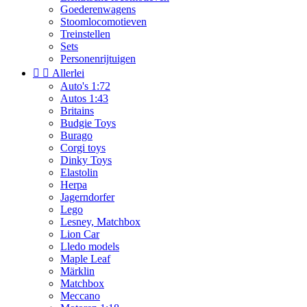
Goederenwagens
Stoomlocomotieven
Treinstellen
Sets
Personenrijtuigen


Allerlei
Auto's 1:72
Autos 1:43
Britains
Budgie Toys
Burago
Corgi toys
Dinky Toys
Elastolin
Herpa
Jagerndorfer
Lego
Lesney, Matchbox
Lion Car
Lledo models
Maple Leaf
Märklin
Matchbox
Meccano