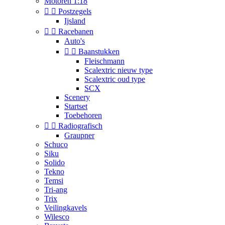
Motoren 1:18


Postzegels
Ijsland


Racebanen
Auto's


Baanstukken
Fleischmann
Scalextric nieuw type
Scalextric oud type
SCX
Scenery
Startset
Toebehoren


Radiografisch
Graupner
Schuco
Siku
Solido
Tekno
Temsi
Tri-ang
Trix
Veilingkavels
Wilesco