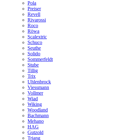
Pola
Preiser
Revell
Rivarossi
Roco
Röwa
Scalextric
Schuco
Seuthe
Solido
Sommerfeldt
Stube
Tillig
Trix
Uhlenbrock
Viessmann
Vollmer
Wiad
Wiking
Woodland
Bachmann
Mehano
HAG
Gutzold
Triang