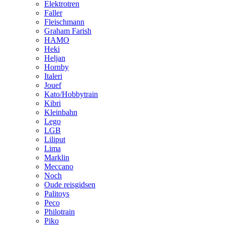
Elektrotren
Faller
Fleischmann
Graham Farish
HAMO
Heki
Heljan
Hornby
Italeri
Jouef
Kato/Hobbytrain
Kibri
Kleinbahn
Lego
LGB
Liliput
Lima
Marklin
Meccano
Noch
Oude reisgidsen
Palitoys
Peco
Philotrain
Piko