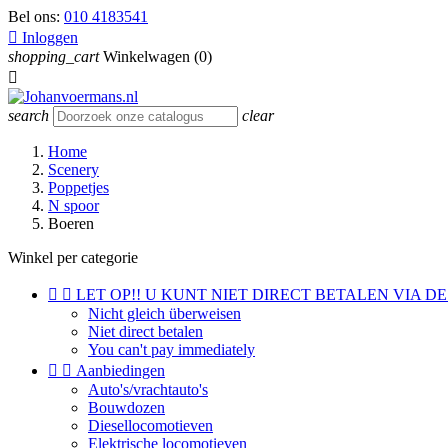
Bel ons:
010 4183541

Inloggen
shopping_cart
Winkelwagen
(0)

search
clear
Home
Scenery
Poppetjes
N spoor
Boeren
Winkel per categorie


LET OP!! U KUNT NIET DIRECT BETALEN VIA DE
Nicht gleich überweisen
Niet direct betalen
You can't pay immediately


Aanbiedingen
Auto's/vrachtauto's
Bouwdozen
Diesellocomotieven
Elektrische locomotieven