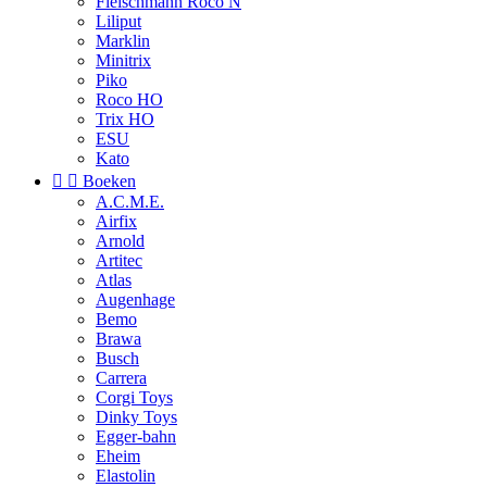
Fleischmann Roco N
Liliput
Marklin
Minitrix
Piko
Roco HO
Trix HO
ESU
Kato


Boeken
A.C.M.E.
Airfix
Arnold
Artitec
Atlas
Augenhage
Bemo
Brawa
Busch
Carrera
Corgi Toys
Dinky Toys
Egger-bahn
Eheim
Elastolin