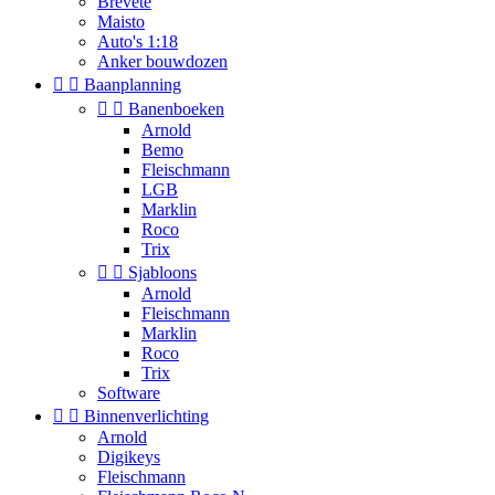
Brevete
Maisto
Auto's 1:18
Anker bouwdozen


Baanplanning


Banenboeken
Arnold
Bemo
Fleischmann
LGB
Marklin
Roco
Trix


Sjabloons
Arnold
Fleischmann
Marklin
Roco
Trix
Software


Binnenverlichting
Arnold
Digikeys
Fleischmann