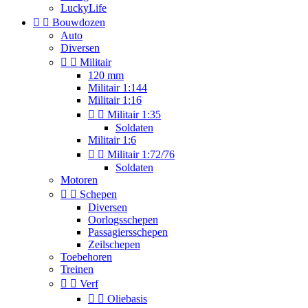
LuckyLife


Bouwdozen
Auto
Diversen


Militair
120 mm
Militair 1:144
Militair 1:16


Militair 1:35
Soldaten
Militair 1:6


Militair 1:72/76
Soldaten
Motoren


Schepen
Diversen
Oorlogsschepen
Passagiersschepen
Zeilschepen
Toebehoren
Treinen


Verf


Oliebasis