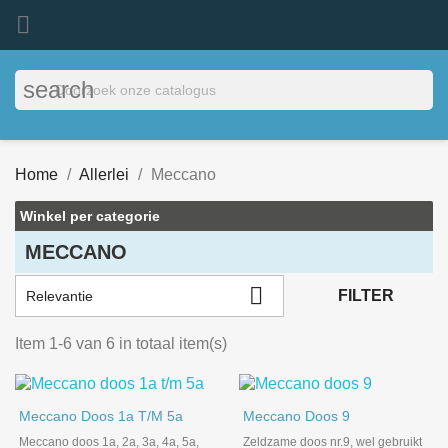

search
Home
Allerlei
Meccano
Winkel per categorie
MECCANO

FILTER
Relevantie
Item 1-6 van 6 in totaal item(s)
Meccano Doos 1a T/m 5a
Meccano Doos 9
Meccano doos 1a, 2a, 3a, 4a, 5a,
Zeldzame doos nr.9, wel gebruikt