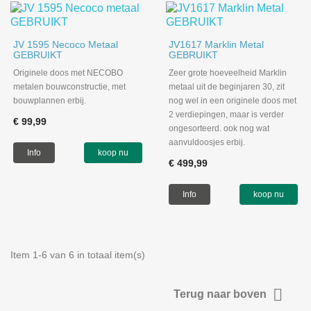
JV 1595 Necoco Metaal
JV1617 Marklin Metal
GEBRUIKT
GEBRUIKT
Originele doos met NECOBO
Zeer grote hoeveelheid Marklin
metalen bouwconstructie, met
metaal uit de beginjaren 30, zit
bouwplannen erbij.
nog wel in een originele doos met
2 verdiepingen, maar is verder
€ 99,99
ongesorteerd. ook nog wat
aanvuldoosjes erbij.
Info
koop nu
€ 499,99
Info
koop nu
Item 1-6 van 6 in totaal item(s)

Terug naar boven