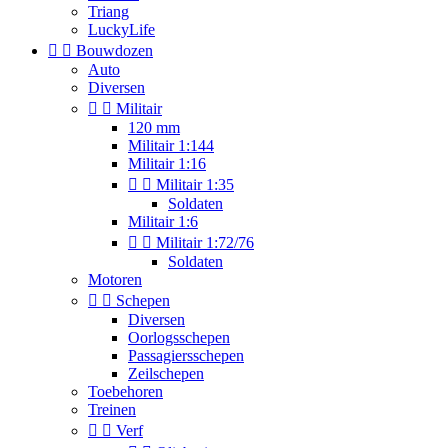
Triang
LuckyLife


Bouwdozen
Auto
Diversen


Militair
120 mm
Militair 1:144
Militair 1:16


Militair 1:35
Soldaten
Militair 1:6


Militair 1:72/76
Soldaten
Motoren


Schepen
Diversen
Oorlogsschepen
Passagiersschepen
Zeilschepen
Toebehoren
Treinen


Verf