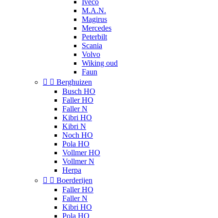
Iveco
M.A.N.
Magirus
Mercedes
Peterbilt
Scania
Volvo
Wiking oud
Faun


Berghuizen
Busch HO
Faller HO
Faller N
Kibri HO
Kibri N
Noch HO
Pola HO
Vollmer HO
Vollmer N
Herpa


Boerderijen
Faller HO
Faller N
Kibri HO
Pola HO