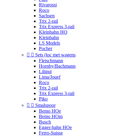
Rivarossi
Roco
Sachsen
Trix 2-rail
Trix Express 3-rail
Kleinbahn HO
Kleinbahn
LS Models
Pocher


Sets (loc met wagens
Fleischmann
Hornby/Bachmann
Liliput
Lima/Jouef
Roco
Trix 2-rail
Trix Express 3-rail
Piko


Smalspoor
Bemo HOe
Bemo HOm
Busch
Egger-bahn HOe
Ferro-Suisse