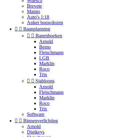
Wilesco
Brevete
Maisto
Auto's 1:18
Anker bouwdozen


Baanplanning


Banenboeken
Arnold
Bemo
Fleischmann
LGB
Marklin
Roco
Trix


Sjabloons
Arnold
Fleischmann
Marklin
Roco
Trix
Software


Binnenverlichting
Arnold
Digikeys