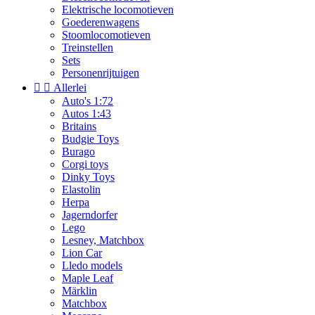
Elektrische locomotieven
Goederenwagens
Stoomlocomotieven
Treinstellen
Sets
Personenrijtuigen


Allerlei
Auto's 1:72
Autos 1:43
Britains
Budgie Toys
Burago
Corgi toys
Dinky Toys
Elastolin
Herpa
Jagerndorfer
Lego
Lesney, Matchbox
Lion Car
Lledo models
Maple Leaf
Märklin
Matchbox