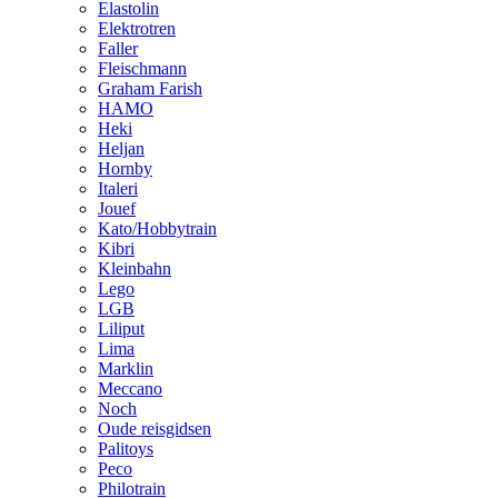
Elastolin
Elektrotren
Faller
Fleischmann
Graham Farish
HAMO
Heki
Heljan
Hornby
Italeri
Jouef
Kato/Hobbytrain
Kibri
Kleinbahn
Lego
LGB
Liliput
Lima
Marklin
Meccano
Noch
Oude reisgidsen
Palitoys
Peco
Philotrain