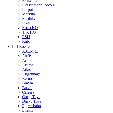
Fleischmann
Fleischmann Roco N
Liliput
Marklin
Minitrix
Piko
Roco HO
Trix HO
ESU
Kato


Boeken
A.C.M.E.
Airfix
Arnold
Artitec
Atlas
Augenhage
Bemo
Brawa
Busch
Carrera
Corgi Toys
Dinky Toys
Egger-bahn
Eheim