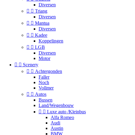
Diversen


Triang
Diversen


Mantua
Diversen


Kadee
Koppelingen


LGB
Diversen
Motor


Scenery


Achtergonden
Faller
Noch
Vollmer


Autos
Bussen
Land/Wegenbouw


Luxe auto /Kleinbus
Alfa Romeo
Audi
Austin
BMW