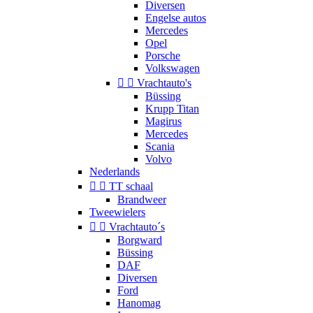
Diversen
Engelse autos
Mercedes
Opel
Porsche
Volkswagen


Vrachtauto's
Büssing
Krupp Titan
Magirus
Mercedes
Scania
Volvo
Nederlands


TT schaal
Brandweer
Tweewielers


Vrachtauto´s
Borgward
Büssing
DAF
Diversen
Ford
Hanomag