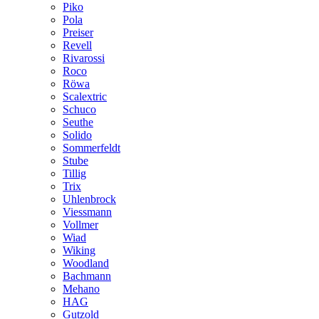
Piko
Pola
Preiser
Revell
Rivarossi
Roco
Röwa
Scalextric
Schuco
Seuthe
Solido
Sommerfeldt
Stube
Tillig
Trix
Uhlenbrock
Viessmann
Vollmer
Wiad
Wiking
Woodland
Bachmann
Mehano
HAG
Gutzold