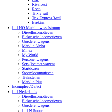
Rivarossi
Roco
Trix 2-rail
Trix Express 3-rail
Brekina


HO Marklin wisselstroom
Diesellocomotieven
Elektrische locomotieven
Goederenwagens
Märklin Alpha
Minex
My World
Personenwagens
Sets (loc met wagens
Startdozen
Stoomlocomotieven
Treinstellen
Marklin Plus
Incompleet/Defect


Nederlands
Diesellocomotieven
Elektrische locomotieven
Goederenwagens


N Spoor