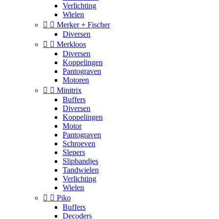
Verlichting
Wielen


Merker + Fischer
Diversen


Merkloos
Diversen
Koppelingen
Pantograven
Motoren


Minitrix
Buffers
Diversen
Koppelingen
Motor
Pantograven
Schroeven
Slepers
Slipbandjes
Tandwielen
Verlichting
Wielen


Piko
Buffers
Decoders