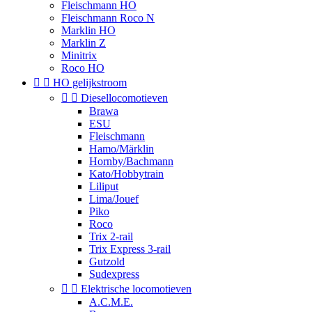
Fleischmann HO
Fleischmann Roco N
Marklin HO
Marklin Z
Minitrix
Roco HO


HO gelijkstroom


Diesellocomotieven
Brawa
ESU
Fleischmann
Hamo/Märklin
Hornby/Bachmann
Kato/Hobbytrain
Liliput
Lima/Jouef
Piko
Roco
Trix 2-rail
Trix Express 3-rail
Gutzold
Sudexpress


Elektrische locomotieven
A.C.M.E.