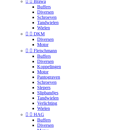


Brawa
Buffers
Diversen
Schroeven
Tandwielen
Wielen


DKM
Diversen
Motor


Fleischmann
Buffers
Diversen
Koppelingen
Motor
Pantograven
Schroeven
Slepers
Slipbandjes
Tandwielen
Verlichting
Wielen


HAG
Buffers
Diversen