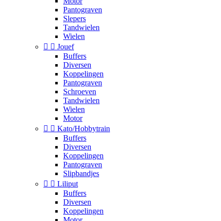
Motor
Pantograven
Slepers
Tandwielen
Wielen


Jouef
Buffers
Diversen
Koppelingen
Pantograven
Schroeven
Tandwielen
Wielen
Motor


Kato/Hobbytrain
Buffers
Diversen
Koppelingen
Pantograven
Slipbandjes


Liliput
Buffers
Diversen
Koppelingen
Motor