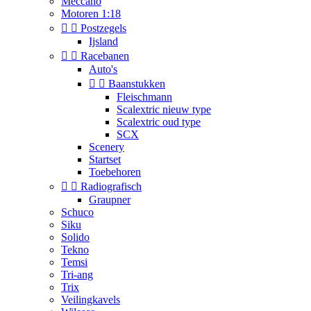
Meccano
Motoren 1:18


Postzegels
Ijsland


Racebanen
Auto's


Baanstukken
Fleischmann
Scalextric nieuw type
Scalextric oud type
SCX
Scenery
Startset
Toebehoren


Radiografisch
Graupner
Schuco
Siku
Solido
Tekno
Temsi
Tri-ang
Trix
Veilingkavels