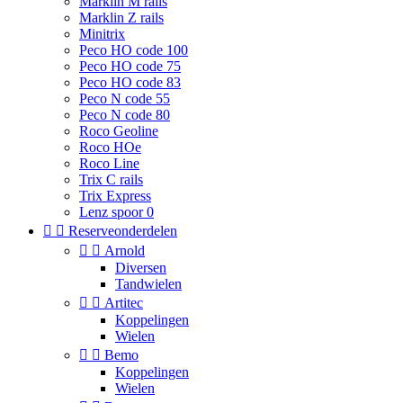
Marklin M rails
Marklin Z rails
Minitrix
Peco HO code 100
Peco HO code 75
Peco HO code 83
Peco N code 55
Peco N code 80
Roco Geoline
Roco HOe
Roco Line
Trix C rails
Trix Express
Lenz spoor 0


Reserveonderdelen


Arnold
Diversen
Tandwielen


Artitec
Koppelingen
Wielen


Bemo
Koppelingen
Wielen