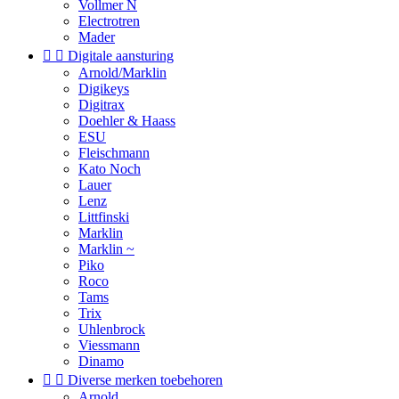
Vollmer N
Electrotren
Mader


Digitale aansturing
Arnold/Marklin
Digikeys
Digitrax
Doehler & Haass
ESU
Fleischmann
Kato Noch
Lauer
Lenz
Littfinski
Marklin
Marklin ~
Piko
Roco
Tams
Trix
Uhlenbrock
Viessmann
Dinamo


Diverse merken toebehoren
Arnold