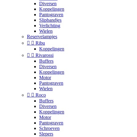
Diversen
Koppelingen
Pantograven
Slipbandjes
Verlichting
Wielen
Reservelampjes


Ribu
Koppelingen


Rivarossi
Buffers
Diversen
Koppelingen
Motor
Pantograven
Wielen


Roco
Buffers
Diversen
Koppelingen
Motor
Pantograven
Schroeven
Slepers