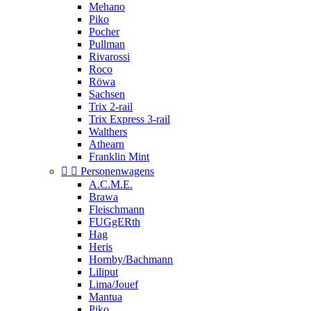
Mehano
Piko
Pocher
Pullman
Rivarossi
Roco
Röwa
Sachsen
Trix 2-rail
Trix Express 3-rail
Walthers
Athearn
Franklin Mint


Personenwagens
A.C.M.E.
Brawa
Fleischmann
FUGgERth
Hag
Heris
Hornby/Bachmann
Liliput
Lima/Jouef
Mantua
Piko