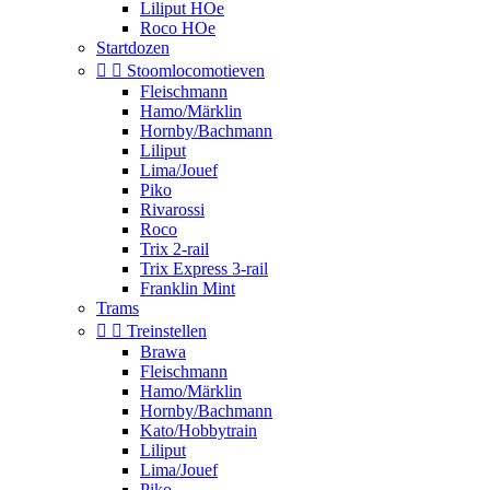
Liliput HOe
Roco HOe
Startdozen


Stoomlocomotieven
Fleischmann
Hamo/Märklin
Hornby/Bachmann
Liliput
Lima/Jouef
Piko
Rivarossi
Roco
Trix 2-rail
Trix Express 3-rail
Franklin Mint
Trams


Treinstellen
Brawa
Fleischmann
Hamo/Märklin
Hornby/Bachmann
Kato/Hobbytrain
Liliput
Lima/Jouef
Piko