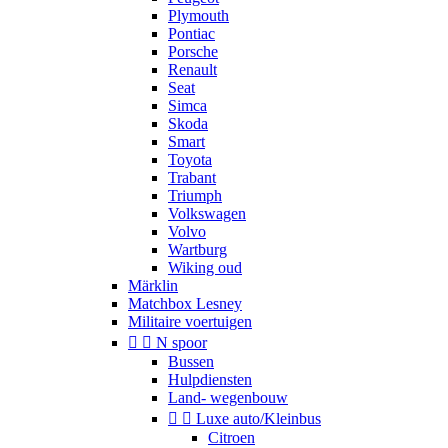
Plymouth
Pontiac
Porsche
Renault
Seat
Simca
Skoda
Smart
Toyota
Trabant
Triumph
Volkswagen
Volvo
Wartburg
Wiking oud
Märklin
Matchbox Lesney
Militaire voertuigen


N spoor
Bussen
Hulpdiensten
Land- wegenbouw


Luxe auto/Kleinbus
Citroen