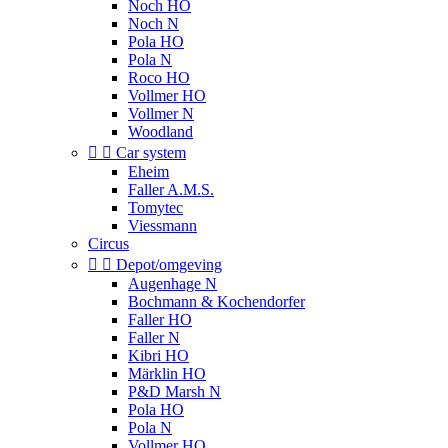
Noch HO
Noch N
Pola HO
Pola N
Roco HO
Vollmer HO
Vollmer N
Woodland


Car system
Eheim
Faller A.M.S.
Tomytec
Viessmann
Circus


Depot/omgeving
Augenhage N
Bochmann & Kochendorfer
Faller HO
Faller N
Kibri HO
Märklin HO
P&D Marsh N
Pola HO
Pola N
Vollmer HO