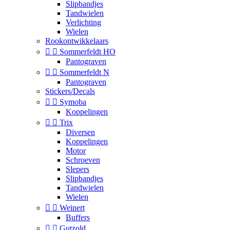
Slipbandjes
Tandwielen
Verlichting
Wielen
Rookontwikkelaars


Sommerfeldt HO
Pantograven


Sommerfeldt N
Pantograven
Stickers/Decals


Symoba
Koppelingen


Trix
Diversen
Koppelingen
Motor
Schroeven
Slepers
Slipbandjes
Tandwielen
Wielen


Weinert
Buffers


Gutzold