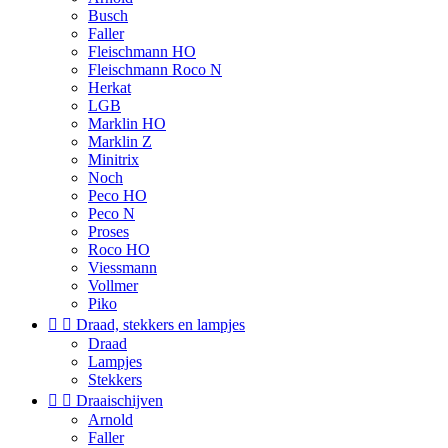
Busch
Faller
Fleischmann HO
Fleischmann Roco N
Herkat
LGB
Marklin HO
Marklin Z
Minitrix
Noch
Peco HO
Peco N
Proses
Roco HO
Viessmann
Vollmer
Piko


Draad, stekkers en lampjes
Draad
Lampjes
Stekkers


Draaischijven
Arnold
Faller