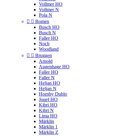
Vollmer HO
Vollmer N
Pola N


Bomen
Busch HO
Busch N
Faller HO
Noch
Woodland


Bruggen
Arnold
Augenhage HO
Faller HO
Faller N
Heljan HO
Heljan N
Hornby Dublo
Jouef HO
Kibri HO
Kibri N
Lima HO
Märklin
Märklin 1
Märklin Z