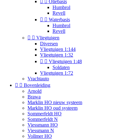


Oliebasis
Humbrol
Revell


Waterbasis
Humbrol
Revell


Vliegtuigen
Diversen
Vliegtuigen 1:144
Vliegtuigen 1:32


Vliegtuigen 1:48
Soldaten
Vliegtuigen 1:72
Vrachtauto


Bovenleiding
Arnold
Brawa
Marklin HO nieuw systeem
Marklin HO oud systeem
Sommerfeldt HO
Sommerfeldt N
Viessmann HO
Viessmann N
Vollmer HO