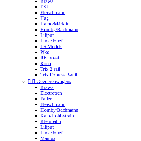
Brawa
ESU
Fleischmann
Hag
Hamo/Märklin
Hornby/Bachmann
Liliput
Lima/Jouef
LS Models
Piko
Rivarossi
Roco
Trix 2-rail
Trix Express 3-rail


Goederenwagens
Brawa
Electrotren
Faller
Fleischmann
Hornby/Bachmann
Kato/Hobbytrain
Kleinbahn
Liliput
Lima/Jouef
Mantua