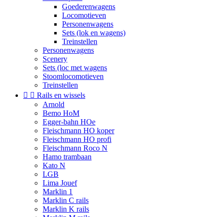
Goederenwagens
Locomotieven
Personenwagens
Sets (lok en wagens)
Treinstellen
Personenwagens
Scenery
Sets (loc met wagens
Stoomlocomotieven
Treinstellen


Rails en wissels
Arnold
Bemo HoM
Egger-bahn HOe
Fleischmann HO koper
Fleischmann HO profi
Fleischmann Roco N
Hamo trambaan
Kato N
LGB
Lima Jouef
Marklin 1
Marklin C rails
Marklin K rails