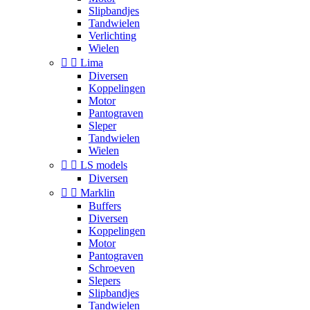
Slipbandjes
Tandwielen
Verlichting
Wielen


Lima
Diversen
Koppelingen
Motor
Pantograven
Sleper
Tandwielen
Wielen


LS models
Diversen


Marklin
Buffers
Diversen
Koppelingen
Motor
Pantograven
Schroeven
Slepers
Slipbandjes
Tandwielen