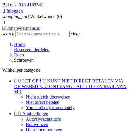
Bel ons:
010 4183541

Inloggen
shopping_cart
Winkelwagen
(0)

search
clear
Home
Reserveonderdelen
Roco
Schroeven
Winkel per categorie


LET OP!! U KUNT NIET DIRECT BETALEN VIA
DE WEBSITE, U ONTVANGT ALTIJD EEN MAIL VAN
MIJ!
Nicht gleich überweisen
Niet direct betalen
You can't pay immediately


Aanbiedingen
Auto's/vrachtauto's
Bouwdozen
Diesellocomotieven