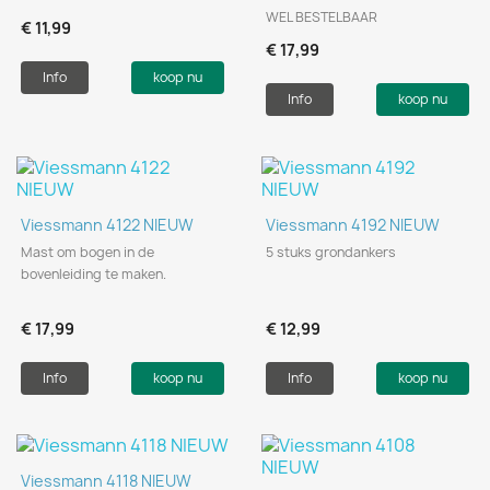
WEL BESTELBAAR
€ 11,99
€ 17,99
Info
koop nu
Info
koop nu
Viessmann 4122 NIEUW
Viessmann 4192 NIEUW
Mast om bogen in de
5 stuks grondankers
bovenleiding te maken.
€ 17,99
€ 12,99
Info
koop nu
Info
koop nu
Viessmann 4118 NIEUW