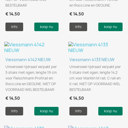
BESTELBAAR
en Roco Line en GEOLINE.
€ 14,50
€ 14,50
Info
koop nu
Info
koop nu
Viessmann 4142 NIEUW
Viessmann 4133 NIEUW
Universeel rijdraad verpakt per
Universeel rijdraad verpakt per
5 stuks met ogen, lengte 19 cm
5 stuks met ogen, lengte 14,2
voor Fleischmann Profirail en
cm voor Marklin M rail, C rail en
Roco Line en GEOLINE. NIET OP
K rail. NIET OP VOORRAAD WEL
VOORRAAD WEL BESTELBAAR
BESTELBAAR
€ 14,50
€ 14,50
Info
koop nu
Info
koop nu