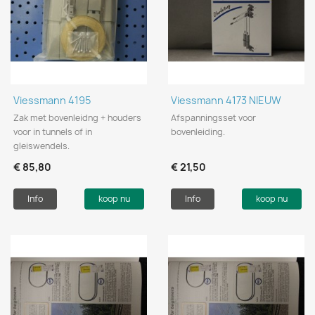
Viessmann 4195
Viessmann 4173 NIEUW
Zak met bovenleidng + houders
Afspanningsset voor
voor in tunnels of in
bovenleiding.
gleiswendels.
€ 85,80
€ 21,50
Info
koop nu
Info
koop nu