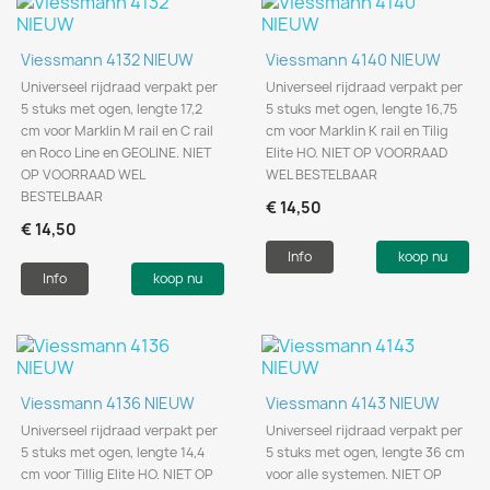
Viessmann 4132 NIEUW
Viessmann 4140 NIEUW
Universeel rijdraad verpakt per
Universeel rijdraad verpakt per
5 stuks met ogen, lengte 17,2
5 stuks met ogen, lengte 16,75
cm voor Marklin M rail en C rail
cm voor Marklin K rail en Tilig
en Roco Line en GEOLINE. NIET
Elite HO. NIET OP VOORRAAD
OP VOORRAAD WEL
WEL BESTELBAAR
BESTELBAAR
€ 14,50
€ 14,50
Info
koop nu
Info
koop nu
Viessmann 4136 NIEUW
Viessmann 4143 NIEUW
Universeel rijdraad verpakt per
Universeel rijdraad verpakt per
5 stuks met ogen, lengte 14,4
5 stuks met ogen, lengte 36 cm
cm voor Tillig Elite HO. NIET OP
voor alle systemen. NIET OP