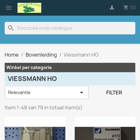

(0)

shopping_cart
search
Home
Bovenleiding
Viessmann HO
Winkel per categorie
VIESSMANN HO

FILTER
Relevantie
Item 1-48 van 79 in totaal item(s)