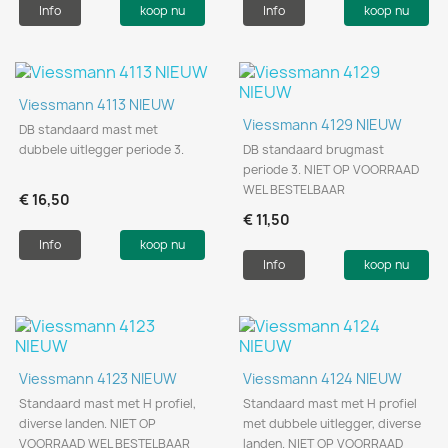
Info
koop nu
Info
koop nu
Viessmann 4113 NIEUW
Viessmann 4129 NIEUW
DB standaard mast met
dubbele uitlegger periode 3.
DB standaard brugmast
periode 3. NIET OP VOORRAAD
WEL BESTELBAAR
€ 16,50
€ 11,50
Info
koop nu
Info
koop nu
Viessmann 4123 NIEUW
Viessmann 4124 NIEUW
Standaard mast met H profiel,
Standaard mast met H profiel
diverse landen. NIET OP
met dubbele uitlegger, diverse
VOORRAAD WEL BESTELBAAR
landen. NIET OP VOORRAAD