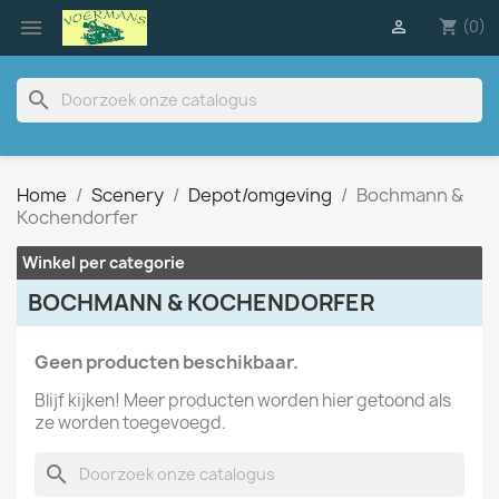

(0)

shopping_cart
search
Home
Scenery
Depot/omgeving
Bochmann &
Kochendorfer
Winkel per categorie
BOCHMANN & KOCHENDORFER
Geen producten beschikbaar.
Blijf kijken! Meer producten worden hier getoond als
ze worden toegevoegd.
search