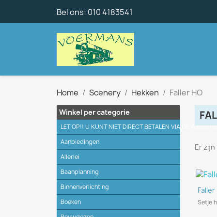
Bel ons:
010 4183541
Home
Scenery
Hekken
Faller HO
Winkel per categorie
FAL
LET OP!! U KUNT NIET DIRECT BETALEN VIA DE WEBSITE
Aanbiedingen
Er zij
Allerlei
Baanplanning
Binnenverlichting
Faller
Boeken
Setje 
Bouwdozen