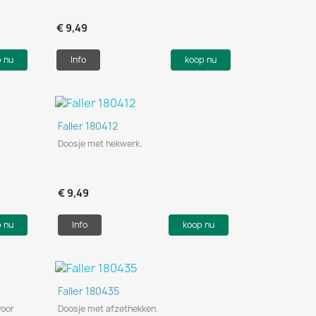
€ 9,49
p nu
Info
koop nu
Snel bekijken

Faller 180412
Doosje met hekwerk.
€ 9,49
p nu
Info
koop nu
Snel bekijken

Faller 180435
voor
Doosje met afzethekken.