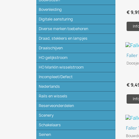
Bovenleiding
€ 9,9
Digitale aansturing
Inf
Diverse merken toebehoren
Draad, stekkers en lampjes
Draaischijven
Falle
HO gelijkstroom
Doosje
HO Marklin wisselstroom
Incompleet/Defect
€ 9,4
Nederlands
Rails en wissels
Inf
Reserveonderdelen
Scenery
Schakelaars
Faller
Seinen
Bouwdo