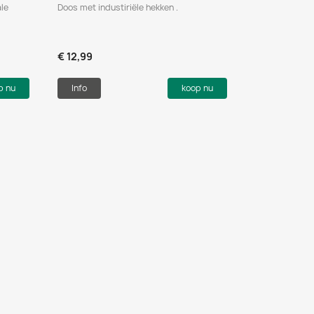
ale
Doos met industiriële hekken .
€ 12,99
p nu
Info
koop nu