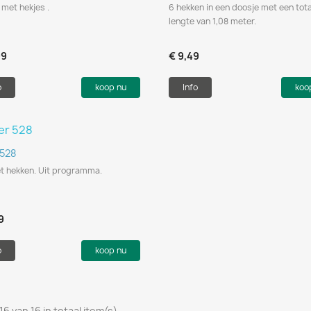
 met hekjes .
6 hekken in een doosje met een tot
lengte van 1,08 meter.
99
€ 9,49
o
koop nu
Info
koo
Snel bekijken

 528
t hekken. Uit programma.
9
o
koop nu
16 van 16 in totaal item(s)