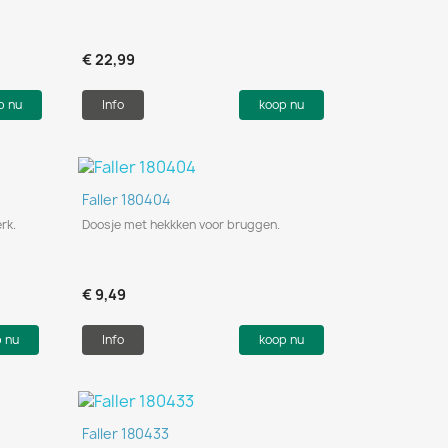
€ 22,99
p nu
Info
koop nu
Snel bekijken

Faller 180404
rk.
Doosje met hekkken voor bruggen.
€ 9,49
p nu
Info
koop nu
Snel bekijken

Faller 180433