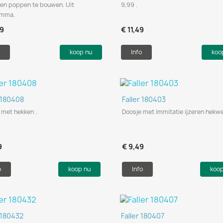
len poppen te bouwen. Uit
9,99 .
amma.
99
€ 11,49
koop nu
Info
koo
Snel bekijken
Snel bekijken


r 180408
Faller 180403
 met hekken .
Doosje met immitatie ijzeren hekwe
9
€ 9,49
o
koop nu
Info
koo
Snel bekijken
Snel bekijken


r 180432
Faller 180407