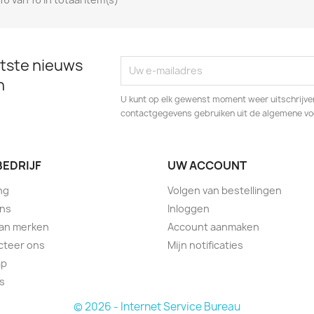
tste nieuws
n
U kunt op elk gewenst moment weer uitschrijven
contactgegevens gebruiken uit de algemene v
BEDRIJF
UW ACCOUNT
ng
Volgen van bestellingen
ons
Inloggen
van merken
Account aanmaken
cteer ons
Mijn notificaties
ap
s
© 2026 - Internet Service Bureau