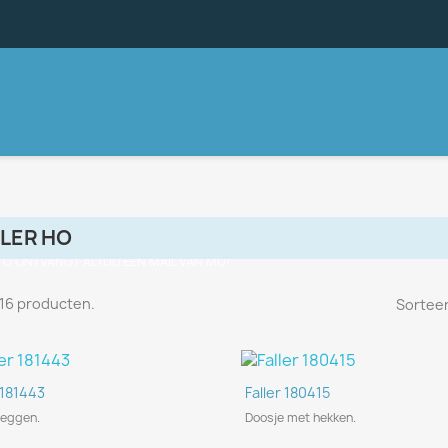
LER HO
, U ONTVANGT ALTIJD EEN MAIL VAN MIJ!
n 16 producten.
Sorteer
Snel bekijken
Snel bekijken


 181443
Faller 180415
heggen.
Doosje met hekken.