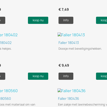
9
€ 7,49
o
koop nu
Info
koo
Snel bekijken
Snel bekijken


r 180402
Faller 180413
s hekjes.
Doosje met beveiligingshekken.
9
€ 9,49
o
koop nu
Info
koo
Snel bekijken
Snel bekijken


 180560
Faller 180436
os met materiaal om van
Een zakje met lawinebescherming 