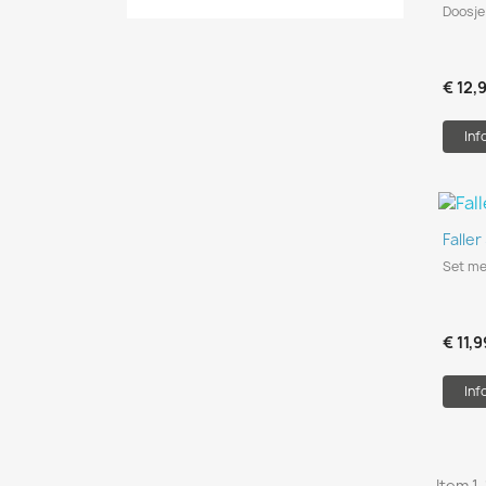
Doosje
€ 12,
Inf
Faller
Set me
€ 11,9
Inf
Item 1-