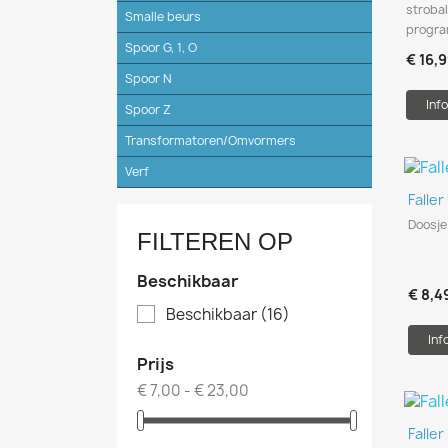
stroba
Smalle beurs
progr
Spoor G, 1, O
€ 16,
Spoor N
Info
Spoor Z
Transformatoren/Omvormers
Verf
Falle
Doosje
FILTEREN OP
Beschikbaar
€ 8,4
Beschikbaar
(16)
Inf
Prijs
€ 7,00 - € 23,00
Falle