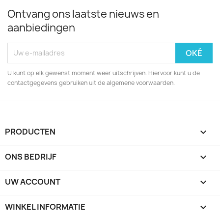
Ontvang ons laatste nieuws en
aanbiedingen
U kunt op elk gewenst moment weer uitschrijven. Hiervoor kunt u de
contactgegevens gebruiken uit de algemene voorwaarden.
PRODUCTEN

ONS BEDRIJF

UW ACCOUNT

WINKEL INFORMATIE
keyboard_arrow_down