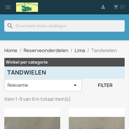

(0)

shopping_cart
search
Home
Reserveonderdelen
Lima
Tandwielen
Winkel per categorie
TANDWIELEN

FILTER
Relevantie
Item 1-9 van 9 in totaal item(s)