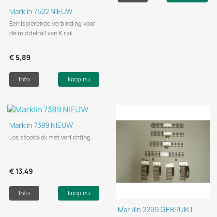
Marklin 7522 NIEUW
Een isolerende verbinding voor
de middelrail van K rail.
€ 5,89
Info
koop nu
Marklin 7389 NIEUW
Los stootblok met verlichting.
€ 13,49
Info
koop nu
Marklin 2299 GEBRUIKT