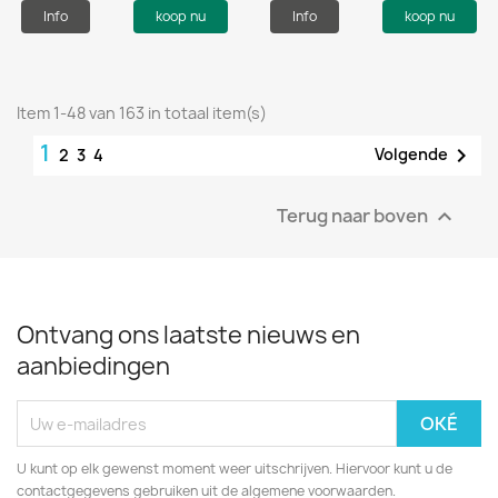
Info
koop nu
Info
koop nu
Item 1-48 van 163 in totaal item(s)
1

Volgende
2
3
4
Terug naar boven

Ontvang ons laatste nieuws en
aanbiedingen
U kunt op elk gewenst moment weer uitschrijven. Hiervoor kunt u de
contactgegevens gebruiken uit de algemene voorwaarden.