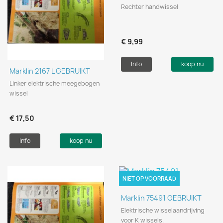
Rechter handwissel
€ 9,99
Info
koop nu
Marklin 2167 L GEBRUIKT
Linker elektrische meegebogen
wissel
€ 17,50
Info
koop nu
NIET OP VOORRAAD
Marklin 75491 GEBRUIKT
Elektrische wisselaandrijving
voor K wissels.