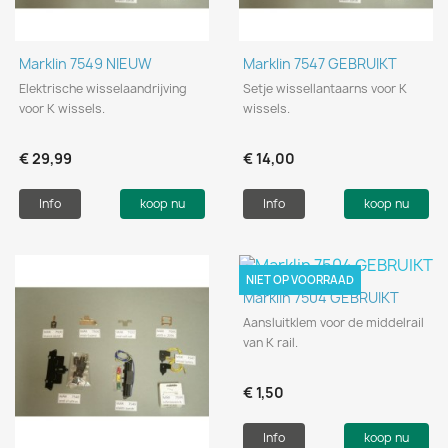
Marklin 7549 NIEUW
Marklin 7547 GEBRUIKT
Elektrische wisselaandrijving
Setje wissellantaarns voor K
voor K wissels.
wissels.
€ 29,99
€ 14,00
Info
koop nu
Info
koop nu
NIET OP VOORRAAD
Marklin 7504 GEBRUIKT
Aansluitklem voor de middelrail
van K rail.
€ 1,50
Info
koop nu