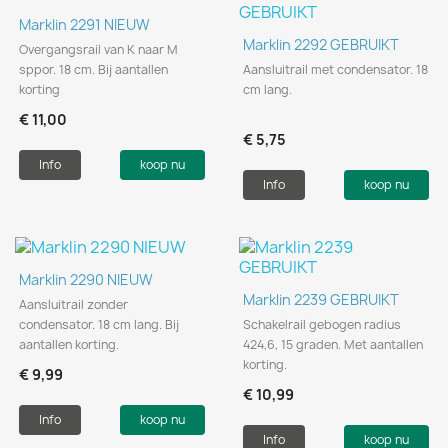
Marklin 2291 NIEUW
Marklin 2292 GEBRUIKT
Overgangsrail van K naar M
sppor. 18 cm. Bij aantallen
Aansluitrail met condensator. 18
korting
cm lang.
€ 11,00
€ 5,75
Info
koop nu
Info
koop nu
Marklin 2290 NIEUW
Marklin 2239 GEBRUIKT
Aansluitrail zonder
condensator. 18 cm lang. Bij
Schakelrail gebogen radius
aantallen korting.
424,6, 15 graden. Met aantallen
korting.
€ 9,99
€ 10,99
Info
koop nu
Info
koop nu