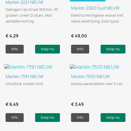
Marklin 2221 NIEUW
Marklin 2260 Oud NIEUW
Gebogen rail straal 360mm, 30
graden, cirkel 12 stuks. Mat
Elektrische Engelse wissel met
aantallen korting.
vaste aandrijving (oud type).
€ 4,29
€ 49,00
Info
koop nu
Info
koop nu
Marklin 7391 NIEUW
Marklin 7500 NIEUW
Stootblok zonder licht.
Massa aansluitklem voor K rail.
€ 6,49
€ 3,49
Info
koop nu
Info
koop nu