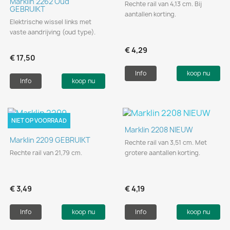
Marklin 2262 Oud
Rechte rail van 4,13 cm. Bij
GEBRUIKT
aantallen korting.
Elektrische wissel links met
vaste aandrijving (oud type).
€ 4,29
€ 17,50
Info
koop nu
Info
koop nu
NIET OP VOORRAAD
Marklin 2208 NIEUW
Marklin 2209 GEBRUIKT
Rechte rail van 3,51 cm. Met
Rechte rail van 21,79 cm.
grotere aantallen korting.
€ 3,49
€ 4,19
Info
koop nu
Info
koop nu