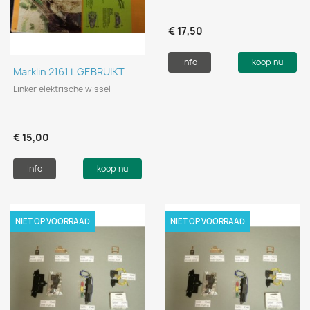
€ 17,50
Info
koop nu
Marklin 2161 L GEBRUIKT
Linker elektrische wissel
€ 15,00
Info
koop nu
NIET OP VOORRAAD
NIET OP VOORRAAD