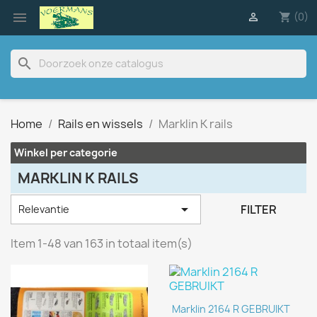

(0)

shopping_cart
search
Home
Rails en wissels
Marklin K rails
Winkel per categorie
MARKLIN K RAILS

FILTER
Relevantie
Item 1-48 van 163 in totaal item(s)
Marklin 2164 R GEBRUIKT