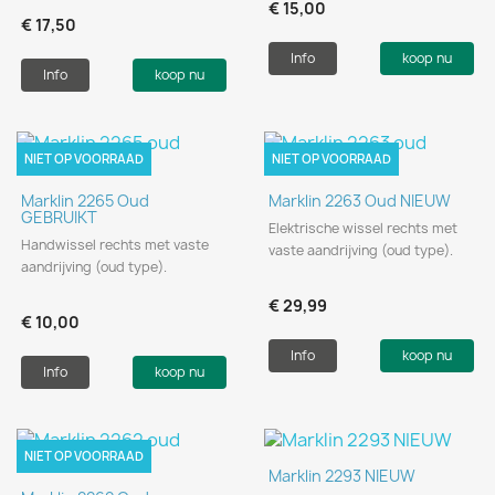
€ 15,00
€ 17,50
Info
koop nu
Info
koop nu
NIET OP VOORRAAD
NIET OP VOORRAAD
Marklin 2265 Oud
Marklin 2263 Oud NIEUW
GEBRUIKT
Elektrische wissel rechts met
Handwissel rechts met vaste
vaste aandrijving (oud type).
aandrijving (oud type).
€ 29,99
€ 10,00
Info
koop nu
Info
koop nu
NIET OP VOORRAAD
Marklin 2293 NIEUW