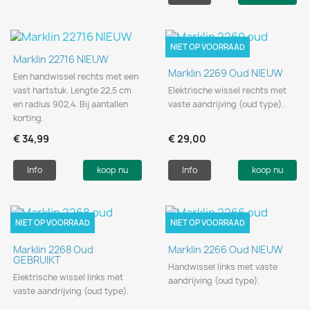
NIET OP VOORRAAD
Marklin 22716 NIEUW
Marklin 2269 Oud NIEUW
Een handwissel rechts met een
vast hartstuk. Lengte 22,5 cm
Elektrische wissel rechts met
en radius 902,4. Bij aantallen
vaste aandrijving (oud type).
korting.
€ 34,99
€ 29,00
Info
koop nu
Info
koop nu
NIET OP VOORRAAD
NIET OP VOORRAAD
Marklin 2268 Oud
Marklin 2266 Oud NIEUW
GEBRUIKT
Handwissel links met vaste
Elektrische wissel links met
aandrijving (oud type).
vaste aandrijving (oud type).