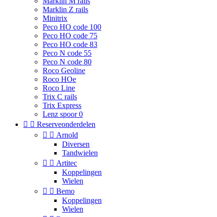
Marklin M rails
Marklin Z rails
Minitrix
Peco HO code 100
Peco HO code 75
Peco HO code 83
Peco N code 55
Peco N code 80
Roco Geoline
Roco HOe
Roco Line
Trix C rails
Trix Express
Lenz spoor 0


Reserveonderdelen


Arnold
Diversen
Tandwielen


Artitec
Koppelingen
Wielen


Bemo
Koppelingen
Wielen