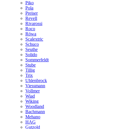
Piko
Pola
Preiser
Revell
Rivarossi
Roco
Röwa
Scalextric
Schuco
Seuthe
Solido
Sommerfeldt
Stube
Tillig
Trix
Uhlenbrock
Viessmann
Vollmer
Wiad
Wiking
Woodland
Bachmann
Mehano
HAG
Gutzold