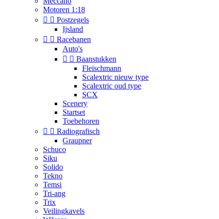
Meccano
Motoren 1:18


Postzegels
Ijsland


Racebanen
Auto's


Baanstukken
Fleischmann
Scalextric nieuw type
Scalextric oud type
SCX
Scenery
Startset
Toebehoren


Radiografisch
Graupner
Schuco
Siku
Solido
Tekno
Temsi
Tri-ang
Trix
Veilingkavels