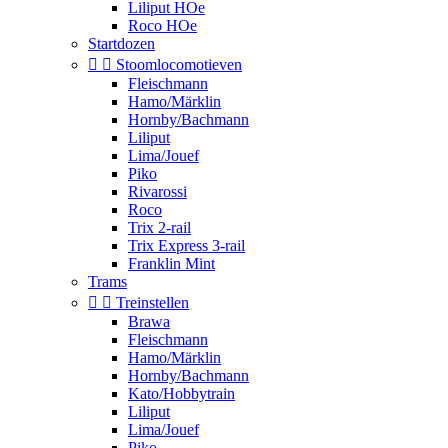
Liliput HOe
Roco HOe
Startdozen


Stoomlocomotieven
Fleischmann
Hamo/Märklin
Hornby/Bachmann
Liliput
Lima/Jouef
Piko
Rivarossi
Roco
Trix 2-rail
Trix Express 3-rail
Franklin Mint
Trams


Treinstellen
Brawa
Fleischmann
Hamo/Märklin
Hornby/Bachmann
Kato/Hobbytrain
Liliput
Lima/Jouef
Piko