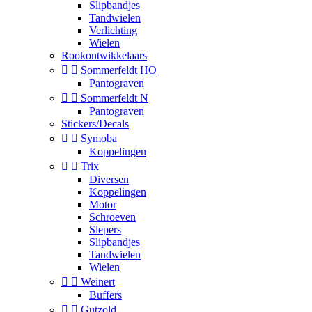
Slipbandjes
Tandwielen
Verlichting
Wielen
Rookontwikkelaars


Sommerfeldt HO
Pantograven


Sommerfeldt N
Pantograven
Stickers/Decals


Symoba
Koppelingen


Trix
Diversen
Koppelingen
Motor
Schroeven
Slepers
Slipbandjes
Tandwielen
Wielen


Weinert
Buffers


Gutzold