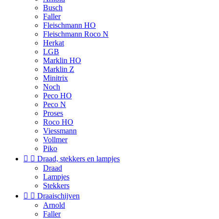
Busch
Faller
Fleischmann HO
Fleischmann Roco N
Herkat
LGB
Marklin HO
Marklin Z
Minitrix
Noch
Peco HO
Peco N
Proses
Roco HO
Viessmann
Vollmer
Piko


Draad, stekkers en lampjes
Draad
Lampjes
Stekkers


Draaischijven
Arnold
Faller