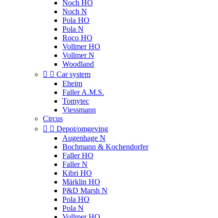
Noch HO
Noch N
Pola HO
Pola N
Roco HO
Vollmer HO
Vollmer N
Woodland


Car system
Eheim
Faller A.M.S.
Tomytec
Viessmann
Circus


Depot/omgeving
Augenhage N
Bochmann & Kochendorfer
Faller HO
Faller N
Kibri HO
Märklin HO
P&D Marsh N
Pola HO
Pola N
Vollmer HO