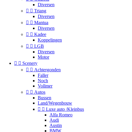
Diversen


Triang
Diversen


Mantua
Diversen


Kadee
Koppelingen


LGB
Diversen
Motor


Scenery


Achtergonden
Faller
Noch
Vollmer


Autos
Bussen
Land/Wegenbouw


Luxe auto /Kleinbus
Alfa Romeo
Audi
Austin
BMW