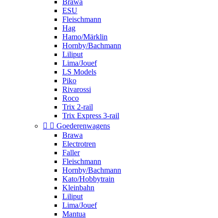
Brawa
ESU
Fleischmann
Hag
Hamo/Märklin
Hornby/Bachmann
Liliput
Lima/Jouef
LS Models
Piko
Rivarossi
Roco
Trix 2-rail
Trix Express 3-rail


Goederenwagens
Brawa
Electrotren
Faller
Fleischmann
Hornby/Bachmann
Kato/Hobbytrain
Kleinbahn
Liliput
Lima/Jouef
Mantua