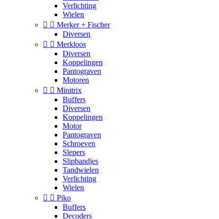
Verlichting
Wielen


Merker + Fischer
Diversen


Merkloos
Diversen
Koppelingen
Pantograven
Motoren


Minitrix
Buffers
Diversen
Koppelingen
Motor
Pantograven
Schroeven
Slepers
Slipbandjes
Tandwielen
Verlichting
Wielen


Piko
Buffers
Decoders