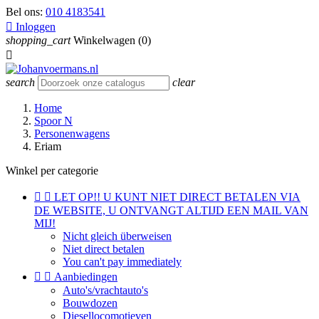
Bel ons:
010 4183541

Inloggen
shopping_cart
Winkelwagen
(0)

search
clear
Home
Spoor N
Personenwagens
Eriam
Winkel per categorie


LET OP!! U KUNT NIET DIRECT BETALEN VIA
DE WEBSITE, U ONTVANGT ALTIJD EEN MAIL VAN
MIJ!
Nicht gleich überweisen
Niet direct betalen
You can't pay immediately


Aanbiedingen
Auto's/vrachtauto's
Bouwdozen
Diesellocomotieven