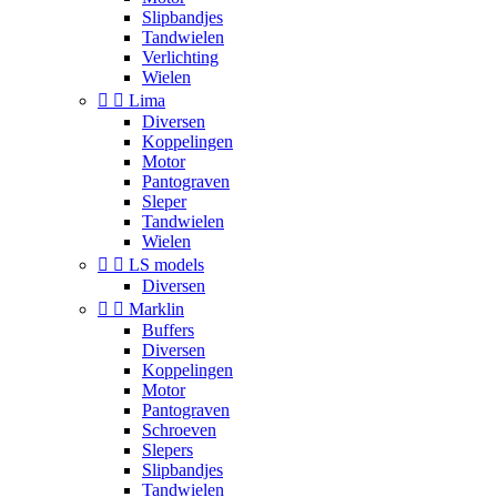
Slipbandjes
Tandwielen
Verlichting
Wielen


Lima
Diversen
Koppelingen
Motor
Pantograven
Sleper
Tandwielen
Wielen


LS models
Diversen


Marklin
Buffers
Diversen
Koppelingen
Motor
Pantograven
Schroeven
Slepers
Slipbandjes
Tandwielen