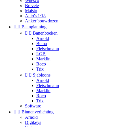
Wilesco
Brevete
Maisto
Auto's 1:18
Anker bouwdozen


Baanplanning


Banenboeken
Arnold
Bemo
Fleischmann
LGB
Marklin
Roco
Trix


Sjabloons
Arnold
Fleischmann
Marklin
Roco
Trix
Software


Binnenverlichting
Arnold
Digikeys