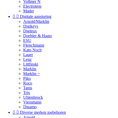
Vollmer N
Electrotren
Mader


Digitale aansturing
Arnold/Marklin
Digikeys
Digitrax
Doehler & Haass
ESU
Fleischmann
Kato Noch
Lauer
Lenz
Littfinski
Marklin
Marklin ~
Piko
Roco
Tams
Trix
Uhlenbrock
Viessmann
Dinamo


Diverse merken toebehoren
Arnold