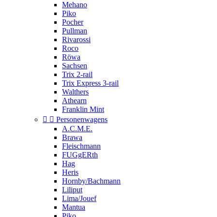
Mehano
Piko
Pocher
Pullman
Rivarossi
Roco
Röwa
Sachsen
Trix 2-rail
Trix Express 3-rail
Walthers
Athearn
Franklin Mint


Personenwagens
A.C.M.E.
Brawa
Fleischmann
FUGgERth
Hag
Heris
Hornby/Bachmann
Liliput
Lima/Jouef
Mantua
Piko