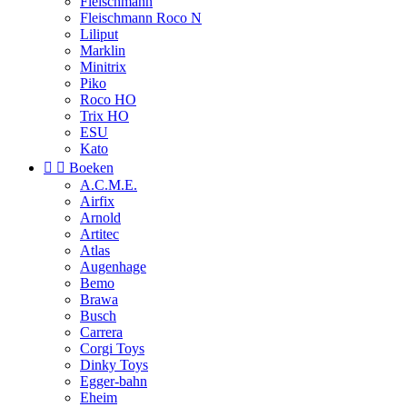
Fleischmann
Fleischmann Roco N
Liliput
Marklin
Minitrix
Piko
Roco HO
Trix HO
ESU
Kato


Boeken
A.C.M.E.
Airfix
Arnold
Artitec
Atlas
Augenhage
Bemo
Brawa
Busch
Carrera
Corgi Toys
Dinky Toys
Egger-bahn
Eheim