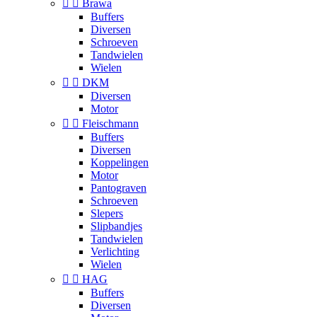


Brawa
Buffers
Diversen
Schroeven
Tandwielen
Wielen


DKM
Diversen
Motor


Fleischmann
Buffers
Diversen
Koppelingen
Motor
Pantograven
Schroeven
Slepers
Slipbandjes
Tandwielen
Verlichting
Wielen


HAG
Buffers
Diversen