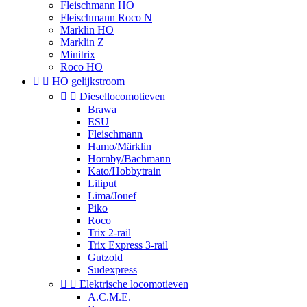
Fleischmann HO
Fleischmann Roco N
Marklin HO
Marklin Z
Minitrix
Roco HO


HO gelijkstroom


Diesellocomotieven
Brawa
ESU
Fleischmann
Hamo/Märklin
Hornby/Bachmann
Kato/Hobbytrain
Liliput
Lima/Jouef
Piko
Roco
Trix 2-rail
Trix Express 3-rail
Gutzold
Sudexpress


Elektrische locomotieven
A.C.M.E.