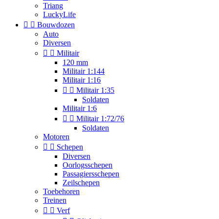
Triang
LuckyLife


Bouwdozen
Auto
Diversen


Militair
120 mm
Militair 1:144
Militair 1:16


Militair 1:35
Soldaten
Militair 1:6


Militair 1:72/76
Soldaten
Motoren


Schepen
Diversen
Oorlogsschepen
Passagiersschepen
Zeilschepen
Toebehoren
Treinen


Verf