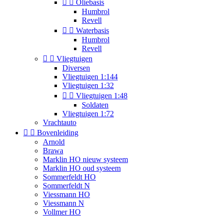


Oliebasis
Humbrol
Revell


Waterbasis
Humbrol
Revell


Vliegtuigen
Diversen
Vliegtuigen 1:144
Vliegtuigen 1:32


Vliegtuigen 1:48
Soldaten
Vliegtuigen 1:72
Vrachtauto


Bovenleiding
Arnold
Brawa
Marklin HO nieuw systeem
Marklin HO oud systeem
Sommerfeldt HO
Sommerfeldt N
Viessmann HO
Viessmann N
Vollmer HO