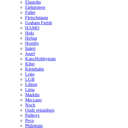
Elastolin
Elektrotren
Faller
Fleischmann
Graham Farish
HAMO
Heki
Heljan
Hornby
Italeri
Jouef
Kato/Hobbytrain
Kibri
Kleinbahn
Lego
LGB
Liliput
Lima
Marklin
Meccano
Noch
Oude reisgidsen
Palitoys
Peco
Philotrain