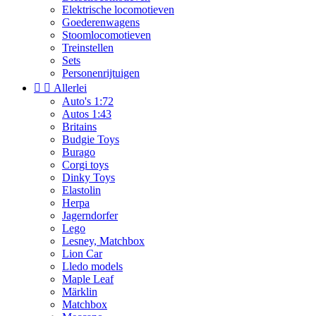
Elektrische locomotieven
Goederenwagens
Stoomlocomotieven
Treinstellen
Sets
Personenrijtuigen


Allerlei
Auto's 1:72
Autos 1:43
Britains
Budgie Toys
Burago
Corgi toys
Dinky Toys
Elastolin
Herpa
Jagerndorfer
Lego
Lesney, Matchbox
Lion Car
Lledo models
Maple Leaf
Märklin
Matchbox