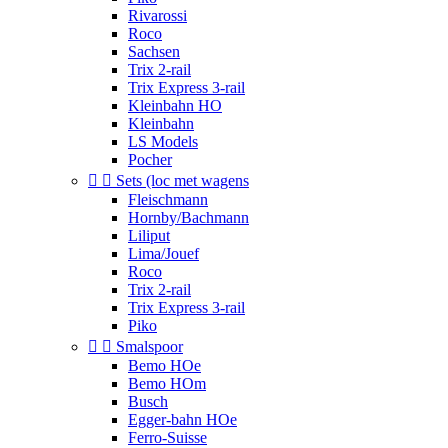
Rivarossi
Roco
Sachsen
Trix 2-rail
Trix Express 3-rail
Kleinbahn HO
Kleinbahn
LS Models
Pocher


Sets (loc met wagens
Fleischmann
Hornby/Bachmann
Liliput
Lima/Jouef
Roco
Trix 2-rail
Trix Express 3-rail
Piko


Smalspoor
Bemo HOe
Bemo HOm
Busch
Egger-bahn HOe
Ferro-Suisse