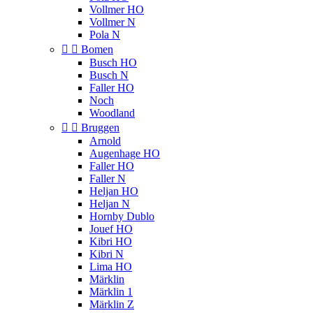
Vollmer HO
Vollmer N
Pola N


Bomen
Busch HO
Busch N
Faller HO
Noch
Woodland


Bruggen
Arnold
Augenhage HO
Faller HO
Faller N
Heljan HO
Heljan N
Hornby Dublo
Jouef HO
Kibri HO
Kibri N
Lima HO
Märklin
Märklin 1
Märklin Z