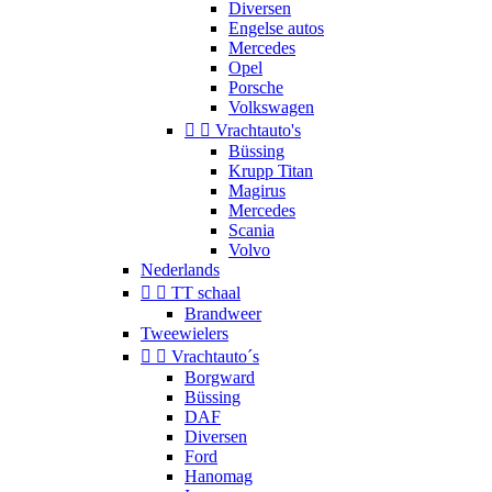
Diversen
Engelse autos
Mercedes
Opel
Porsche
Volkswagen


Vrachtauto's
Büssing
Krupp Titan
Magirus
Mercedes
Scania
Volvo
Nederlands


TT schaal
Brandweer
Tweewielers


Vrachtauto´s
Borgward
Büssing
DAF
Diversen
Ford
Hanomag