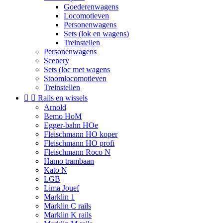
Goederenwagens
Locomotieven
Personenwagens
Sets (lok en wagens)
Treinstellen
Personenwagens
Scenery
Sets (loc met wagens
Stoomlocomotieven
Treinstellen


Rails en wissels
Arnold
Bemo HoM
Egger-bahn HOe
Fleischmann HO koper
Fleischmann HO profi
Fleischmann Roco N
Hamo trambaan
Kato N
LGB
Lima Jouef
Marklin 1
Marklin C rails
Marklin K rails