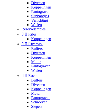
Diversen
Koppelingen
Pantograven
Slipbandjes
Verlichting
Wielen
Reservelampjes


Ribu
Koppelingen


Rivarossi
Buffers
Diversen
Koppelingen
Motor
Pantograven
Wielen


Roco
Buffers
Diversen
Koppelingen
Motor
Pantograven
Schroeven
Slepers