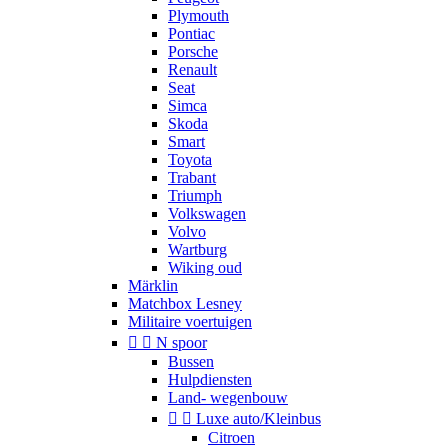
Plymouth
Pontiac
Porsche
Renault
Seat
Simca
Skoda
Smart
Toyota
Trabant
Triumph
Volkswagen
Volvo
Wartburg
Wiking oud
Märklin
Matchbox Lesney
Militaire voertuigen


N spoor
Bussen
Hulpdiensten
Land- wegenbouw


Luxe auto/Kleinbus
Citroen