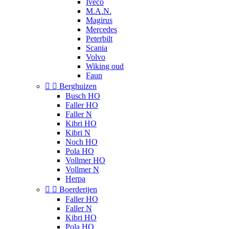
Iveco
M.A.N.
Magirus
Mercedes
Peterbilt
Scania
Volvo
Wiking oud
Faun


Berghuizen
Busch HO
Faller HO
Faller N
Kibri HO
Kibri N
Noch HO
Pola HO
Vollmer HO
Vollmer N
Herpa


Boerderijen
Faller HO
Faller N
Kibri HO
Pola HO