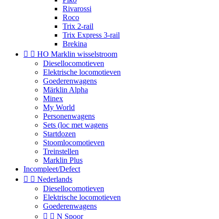
Rivarossi
Roco
Trix 2-rail
Trix Express 3-rail
Brekina


HO Marklin wisselstroom
Diesellocomotieven
Elektrische locomotieven
Goederenwagens
Märklin Alpha
Minex
My World
Personenwagens
Sets (loc met wagens
Startdozen
Stoomlocomotieven
Treinstellen
Marklin Plus
Incompleet/Defect


Nederlands
Diesellocomotieven
Elektrische locomotieven
Goederenwagens


N Spoor