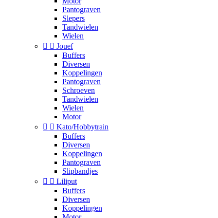
Motor
Pantograven
Slepers
Tandwielen
Wielen


Jouef
Buffers
Diversen
Koppelingen
Pantograven
Schroeven
Tandwielen
Wielen
Motor


Kato/Hobbytrain
Buffers
Diversen
Koppelingen
Pantograven
Slipbandjes


Liliput
Buffers
Diversen
Koppelingen
Motor