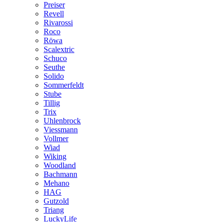
Preiser
Revell
Rivarossi
Roco
Röwa
Scalextric
Schuco
Seuthe
Solido
Sommerfeldt
Stube
Tillig
Trix
Uhlenbrock
Viessmann
Vollmer
Wiad
Wiking
Woodland
Bachmann
Mehano
HAG
Gutzold
Triang
LuckyLife