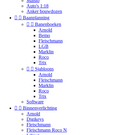
Maisto
Auto's 1:18
Anker bouwdozen


Baanplanning


Banenboeken
Arnold
Bemo
Fleischmann
LGB
Marklin
Roco
Trix


Sjabloons
Arnold
Fleischmann
Marklin
Roco
Trix
Software


Binnenverlichting
Arnold
Digikeys
Fleischmann
Fleischmann Roco N