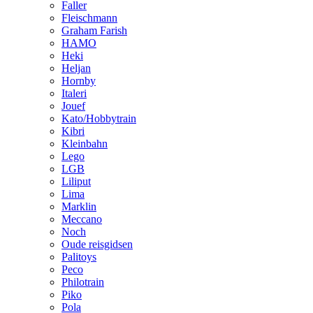
Faller
Fleischmann
Graham Farish
HAMO
Heki
Heljan
Hornby
Italeri
Jouef
Kato/Hobbytrain
Kibri
Kleinbahn
Lego
LGB
Liliput
Lima
Marklin
Meccano
Noch
Oude reisgidsen
Palitoys
Peco
Philotrain
Piko
Pola