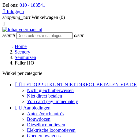
Bel ons:
010 4183541

Inloggen
shopping_cart
Winkelwagen
(0)

search
clear
Home
Scenery
Seinhuizen
Faller HO
Winkel per categorie


LET OP!! U KUNT NIET DIRECT BETALEN VIA DE
Nicht gleich überweisen
Niet direct betalen
You can't pay immediately


Aanbiedingen
Auto's/vrachtauto's
Bouwdozen
Diesellocomotieven
Elektrische locomotieven
Goederenwagens