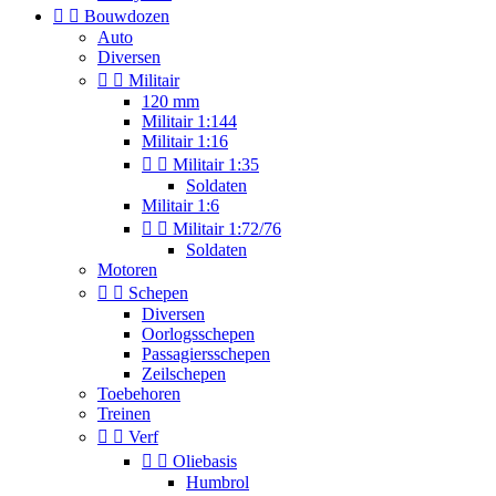


Bouwdozen
Auto
Diversen


Militair
120 mm
Militair 1:144
Militair 1:16


Militair 1:35
Soldaten
Militair 1:6


Militair 1:72/76
Soldaten
Motoren


Schepen
Diversen
Oorlogsschepen
Passagiersschepen
Zeilschepen
Toebehoren
Treinen


Verf


Oliebasis
Humbrol