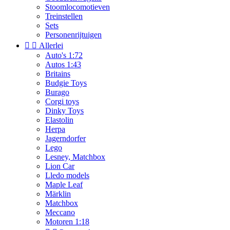
Stoomlocomotieven
Treinstellen
Sets
Personenrijtuigen


Allerlei
Auto's 1:72
Autos 1:43
Britains
Budgie Toys
Burago
Corgi toys
Dinky Toys
Elastolin
Herpa
Jagerndorfer
Lego
Lesney, Matchbox
Lion Car
Lledo models
Maple Leaf
Märklin
Matchbox
Meccano
Motoren 1:18