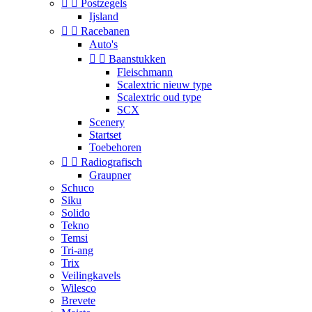


Postzegels
Ijsland


Racebanen
Auto's


Baanstukken
Fleischmann
Scalextric nieuw type
Scalextric oud type
SCX
Scenery
Startset
Toebehoren


Radiografisch
Graupner
Schuco
Siku
Solido
Tekno
Temsi
Tri-ang
Trix
Veilingkavels
Wilesco
Brevete