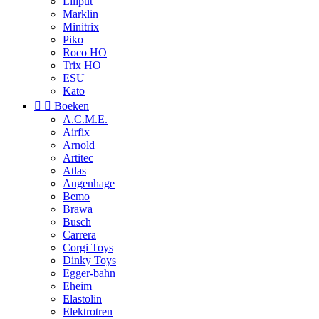
Liliput
Marklin
Minitrix
Piko
Roco HO
Trix HO
ESU
Kato


Boeken
A.C.M.E.
Airfix
Arnold
Artitec
Atlas
Augenhage
Bemo
Brawa
Busch
Carrera
Corgi Toys
Dinky Toys
Egger-bahn
Eheim
Elastolin
Elektrotren