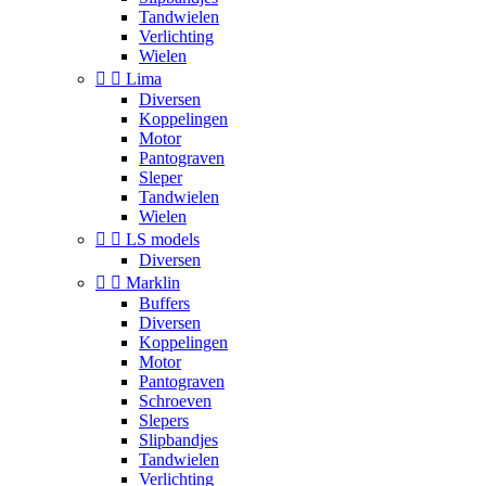
Tandwielen
Verlichting
Wielen


Lima
Diversen
Koppelingen
Motor
Pantograven
Sleper
Tandwielen
Wielen


LS models
Diversen


Marklin
Buffers
Diversen
Koppelingen
Motor
Pantograven
Schroeven
Slepers
Slipbandjes
Tandwielen
Verlichting