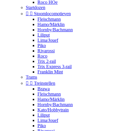
Roco HOe
Startdozen


Stoomlocomotieven
Fleischmann
Hamo/Märklin
Hornby/Bachmann
Liliput
Lima/Jouef
Piko
Rivarossi
Roco
Trix 2-rail
Trix Express 3-rail
Franklin Mint
Trams


Treinstellen
Brawa
Fleischmann
Hamo/Märklin
Hornby/Bachmann
Kato/Hobbytrain
Liliput
Lima/Jouef
Piko
Rivarossi