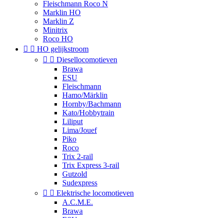
Fleischmann Roco N
Marklin HO
Marklin Z
Minitrix
Roco HO


HO gelijkstroom


Diesellocomotieven
Brawa
ESU
Fleischmann
Hamo/Märklin
Hornby/Bachmann
Kato/Hobbytrain
Liliput
Lima/Jouef
Piko
Roco
Trix 2-rail
Trix Express 3-rail
Gutzold
Sudexpress


Elektrische locomotieven
A.C.M.E.
Brawa