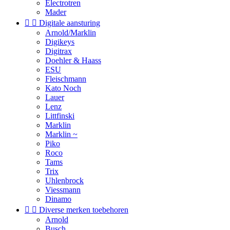
Electrotren
Mader


Digitale aansturing
Arnold/Marklin
Digikeys
Digitrax
Doehler & Haass
ESU
Fleischmann
Kato Noch
Lauer
Lenz
Littfinski
Marklin
Marklin ~
Piko
Roco
Tams
Trix
Uhlenbrock
Viessmann
Dinamo


Diverse merken toebehoren
Arnold
Busch