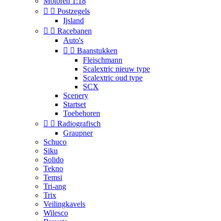
Motoren 1:18


Postzegels
Ijsland


Racebanen
Auto's


Baanstukken
Fleischmann
Scalextric nieuw type
Scalextric oud type
SCX
Scenery
Startset
Toebehoren


Radiografisch
Graupner
Schuco
Siku
Solido
Tekno
Temsi
Tri-ang
Trix
Veilingkavels
Wilesco