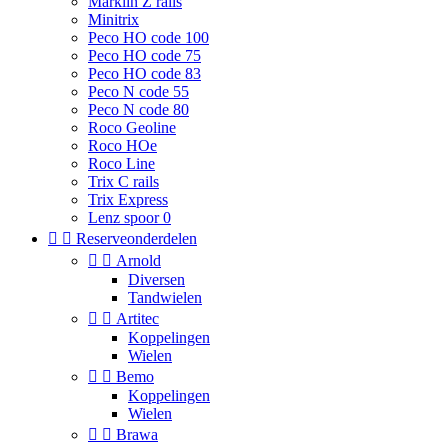
Marklin Z rails
Minitrix
Peco HO code 100
Peco HO code 75
Peco HO code 83
Peco N code 55
Peco N code 80
Roco Geoline
Roco HOe
Roco Line
Trix C rails
Trix Express
Lenz spoor 0


Reserveonderdelen


Arnold
Diversen
Tandwielen


Artitec
Koppelingen
Wielen


Bemo
Koppelingen
Wielen


Brawa