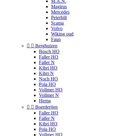
M.A.N.
Magirus
Mercedes
Peterbilt
Scania
Volvo
Wiking oud
Faun


Berghuizen
Busch HO
Faller HO
Faller N
Kibri HO
Kibri N
Noch HO
Pola HO
Vollmer HO
Vollmer N
Herpa


Boerderijen
Faller HO
Faller N
Kibri HO
Pola HO
Vollmer HO