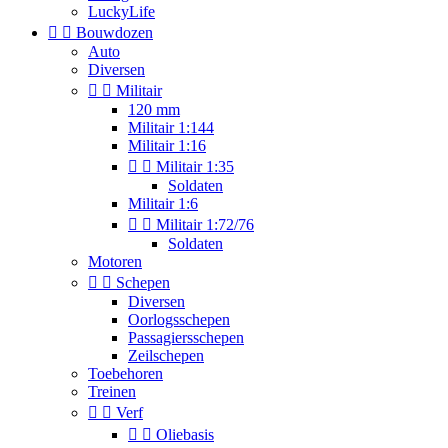
LuckyLife


Bouwdozen
Auto
Diversen


Militair
120 mm
Militair 1:144
Militair 1:16


Militair 1:35
Soldaten
Militair 1:6


Militair 1:72/76
Soldaten
Motoren


Schepen
Diversen
Oorlogsschepen
Passagiersschepen
Zeilschepen
Toebehoren
Treinen


Verf


Oliebasis