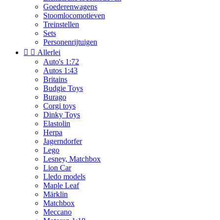
Goederenwagens
Stoomlocomotieven
Treinstellen
Sets
Personenrijtuigen


Allerlei
Auto's 1:72
Autos 1:43
Britains
Budgie Toys
Burago
Corgi toys
Dinky Toys
Elastolin
Herpa
Jagerndorfer
Lego
Lesney, Matchbox
Lion Car
Lledo models
Maple Leaf
Märklin
Matchbox
Meccano