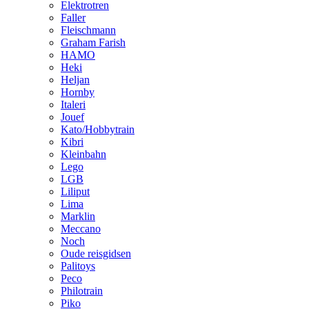
Elektrotren
Faller
Fleischmann
Graham Farish
HAMO
Heki
Heljan
Hornby
Italeri
Jouef
Kato/Hobbytrain
Kibri
Kleinbahn
Lego
LGB
Liliput
Lima
Marklin
Meccano
Noch
Oude reisgidsen
Palitoys
Peco
Philotrain
Piko