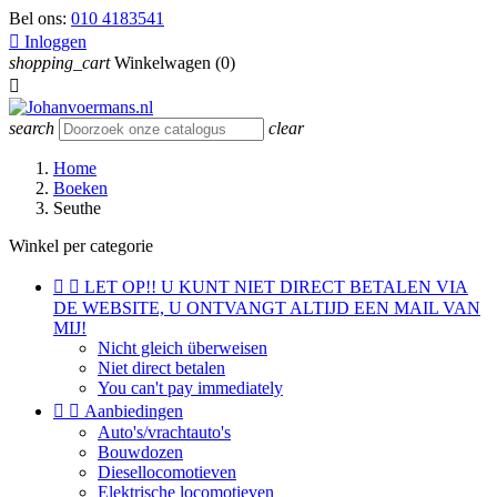
Bel ons:
010 4183541

Inloggen
shopping_cart
Winkelwagen
(0)

search
clear
Home
Boeken
Seuthe
Winkel per categorie


LET OP!! U KUNT NIET DIRECT BETALEN VIA
DE WEBSITE, U ONTVANGT ALTIJD EEN MAIL VAN
MIJ!
Nicht gleich überweisen
Niet direct betalen
You can't pay immediately


Aanbiedingen
Auto's/vrachtauto's
Bouwdozen
Diesellocomotieven
Elektrische locomotieven