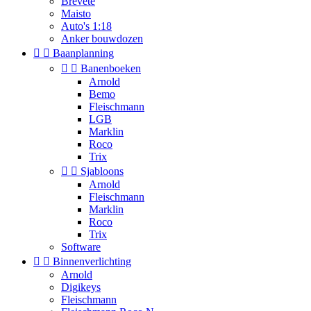
Brevete
Maisto
Auto's 1:18
Anker bouwdozen


Baanplanning


Banenboeken
Arnold
Bemo
Fleischmann
LGB
Marklin
Roco
Trix


Sjabloons
Arnold
Fleischmann
Marklin
Roco
Trix
Software


Binnenverlichting
Arnold
Digikeys
Fleischmann