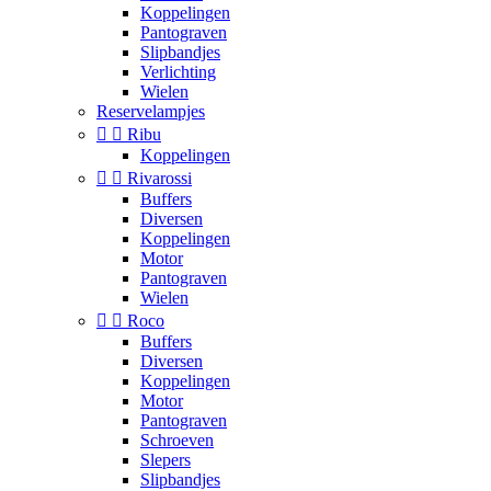
Koppelingen
Pantograven
Slipbandjes
Verlichting
Wielen
Reservelampjes


Ribu
Koppelingen


Rivarossi
Buffers
Diversen
Koppelingen
Motor
Pantograven
Wielen


Roco
Buffers
Diversen
Koppelingen
Motor
Pantograven
Schroeven
Slepers
Slipbandjes