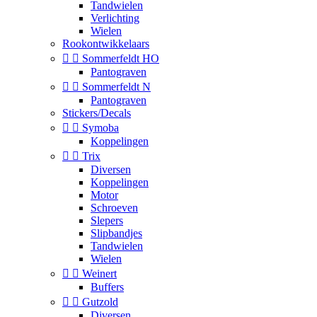
Tandwielen
Verlichting
Wielen
Rookontwikkelaars


Sommerfeldt HO
Pantograven


Sommerfeldt N
Pantograven
Stickers/Decals


Symoba
Koppelingen


Trix
Diversen
Koppelingen
Motor
Schroeven
Slepers
Slipbandjes
Tandwielen
Wielen


Weinert
Buffers


Gutzold
Diversen