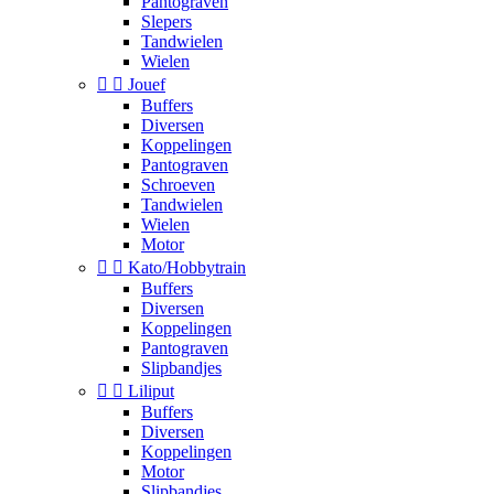
Pantograven
Slepers
Tandwielen
Wielen


Jouef
Buffers
Diversen
Koppelingen
Pantograven
Schroeven
Tandwielen
Wielen
Motor


Kato/Hobbytrain
Buffers
Diversen
Koppelingen
Pantograven
Slipbandjes


Liliput
Buffers
Diversen
Koppelingen
Motor
Slipbandjes