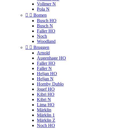
Vollmer N
Pola N


Bomen
Busch HO
Busch N
Faller HO
Noch
Woodland


Bruggen
Arnold
Augenhage HO
Faller HO
Faller N
Heljan HO
Heljan N
Hornby Dublo
Jouef HO
Kibri HO
Kibri N
Lima HO
Märklin
Märklin 1
Märklin Z
Noch HO