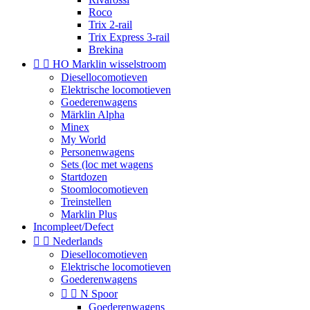
Roco
Trix 2-rail
Trix Express 3-rail
Brekina


HO Marklin wisselstroom
Diesellocomotieven
Elektrische locomotieven
Goederenwagens
Märklin Alpha
Minex
My World
Personenwagens
Sets (loc met wagens
Startdozen
Stoomlocomotieven
Treinstellen
Marklin Plus
Incompleet/Defect


Nederlands
Diesellocomotieven
Elektrische locomotieven
Goederenwagens


N Spoor
Goederenwagens