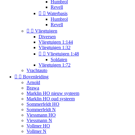
Humbrol
Revell


Waterbasis
Humbrol
Revell


Vliegtuigen
Diversen
Vliegtuigen 1:144
Vliegtuigen 1:32


Vliegtuigen 1:48
Soldaten
Vliegtuigen 1:72
Vrachtauto


Bovenleiding
Arnold
Brawa
Marklin HO nieuw systeem
Marklin HO oud systeem
Sommerfeldt HO
Sommerfeldt N
Viessmann HO
Viessmann N
Vollmer HO
Vollmer N