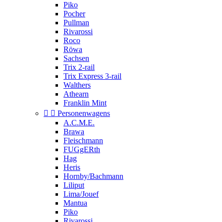
Piko
Pocher
Pullman
Rivarossi
Roco
Röwa
Sachsen
Trix 2-rail
Trix Express 3-rail
Walthers
Athearn
Franklin Mint


Personenwagens
A.C.M.E.
Brawa
Fleischmann
FUGgERth
Hag
Heris
Hornby/Bachmann
Liliput
Lima/Jouef
Mantua
Piko
Rivarossi