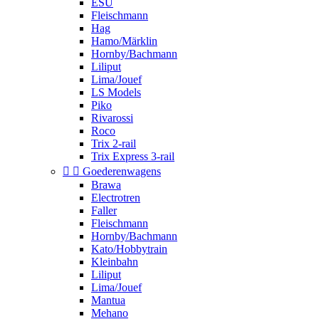
ESU
Fleischmann
Hag
Hamo/Märklin
Hornby/Bachmann
Liliput
Lima/Jouef
LS Models
Piko
Rivarossi
Roco
Trix 2-rail
Trix Express 3-rail


Goederenwagens
Brawa
Electrotren
Faller
Fleischmann
Hornby/Bachmann
Kato/Hobbytrain
Kleinbahn
Liliput
Lima/Jouef
Mantua
Mehano