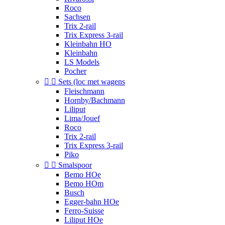
Roco
Sachsen
Trix 2-rail
Trix Express 3-rail
Kleinbahn HO
Kleinbahn
LS Models
Pocher


Sets (loc met wagens
Fleischmann
Hornby/Bachmann
Liliput
Lima/Jouef
Roco
Trix 2-rail
Trix Express 3-rail
Piko


Smalspoor
Bemo HOe
Bemo HOm
Busch
Egger-bahn HOe
Ferro-Suisse
Liliput HOe