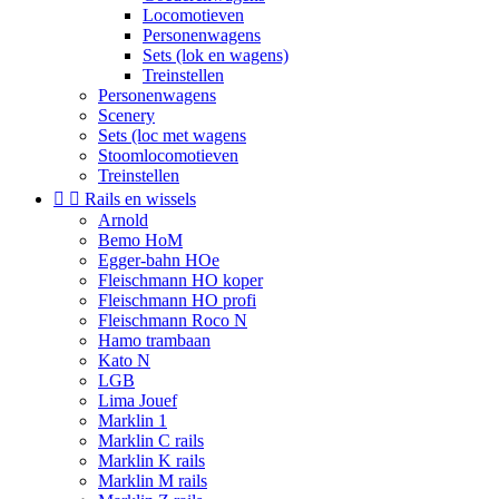
Locomotieven
Personenwagens
Sets (lok en wagens)
Treinstellen
Personenwagens
Scenery
Sets (loc met wagens
Stoomlocomotieven
Treinstellen


Rails en wissels
Arnold
Bemo HoM
Egger-bahn HOe
Fleischmann HO koper
Fleischmann HO profi
Fleischmann Roco N
Hamo trambaan
Kato N
LGB
Lima Jouef
Marklin 1
Marklin C rails
Marklin K rails
Marklin M rails