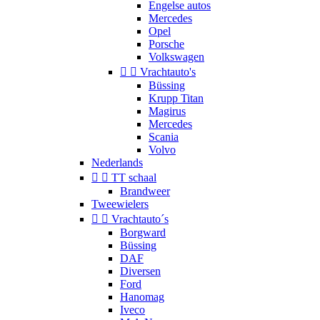
Engelse autos
Mercedes
Opel
Porsche
Volkswagen


Vrachtauto's
Büssing
Krupp Titan
Magirus
Mercedes
Scania
Volvo
Nederlands


TT schaal
Brandweer
Tweewielers


Vrachtauto´s
Borgward
Büssing
DAF
Diversen
Ford
Hanomag
Iveco