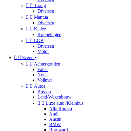


Triang
Diversen


Mantua
Diversen


Kadee
Koppelingen


LGB
Diversen
Motor


Scenery


Achtergonden
Faller
Noch
Vollmer


Autos
Bussen
Land/Wegenbouw


Luxe auto /Kleinbus
Alfa Romeo
Audi
Austin
BMW
Borgward