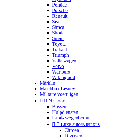
Pontiac
Porsche
Renault
Seat
Simca
Skoda
Smart
Toyota
Trabant
Triumph
Volkswagen
Volvo
Wartburg
Wiking oud
Märklin
Matchbox Lesney
Militaire voertuigen


N spoor
Bussen
Hulpdiensten
Land- wegenbouw


Luxe auto/Kleinbus
Citroen
Diversen