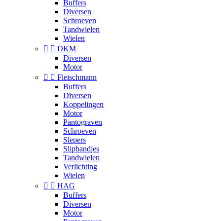
Buffers
Diversen
Schroeven
Tandwielen
Wielen


DKM
Diversen
Motor


Fleischmann
Buffers
Diversen
Koppelingen
Motor
Pantograven
Schroeven
Slepers
Slipbandjes
Tandwielen
Verlichting
Wielen


HAG
Buffers
Diversen
Motor