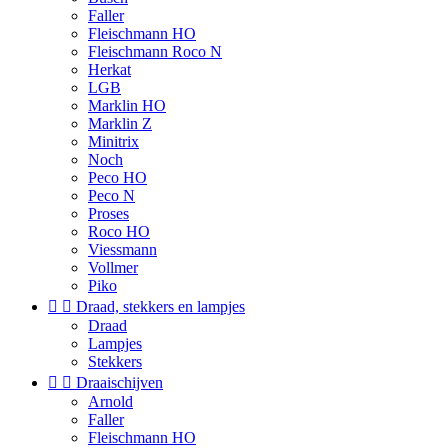
Faller
Fleischmann HO
Fleischmann Roco N
Herkat
LGB
Marklin HO
Marklin Z
Minitrix
Noch
Peco HO
Peco N
Proses
Roco HO
Viessmann
Vollmer
Piko


Draad, stekkers en lampjes
Draad
Lampjes
Stekkers


Draaischijven
Arnold
Faller
Fleischmann HO