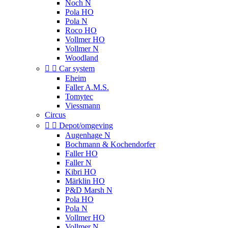
Noch N
Pola HO
Pola N
Roco HO
Vollmer HO
Vollmer N
Woodland


Car system
Eheim
Faller A.M.S.
Tomytec
Viessmann
Circus


Depot/omgeving
Augenhage N
Bochmann & Kochendorfer
Faller HO
Faller N
Kibri HO
Märklin HO
P&D Marsh N
Pola HO
Pola N
Vollmer HO
Vollmer N