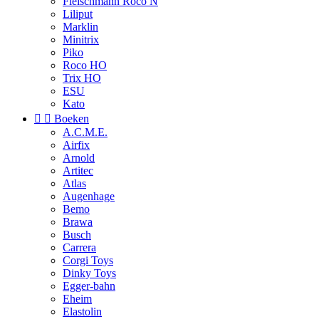
Fleischmann Roco N
Liliput
Marklin
Minitrix
Piko
Roco HO
Trix HO
ESU
Kato


Boeken
A.C.M.E.
Airfix
Arnold
Artitec
Atlas
Augenhage
Bemo
Brawa
Busch
Carrera
Corgi Toys
Dinky Toys
Egger-bahn
Eheim
Elastolin