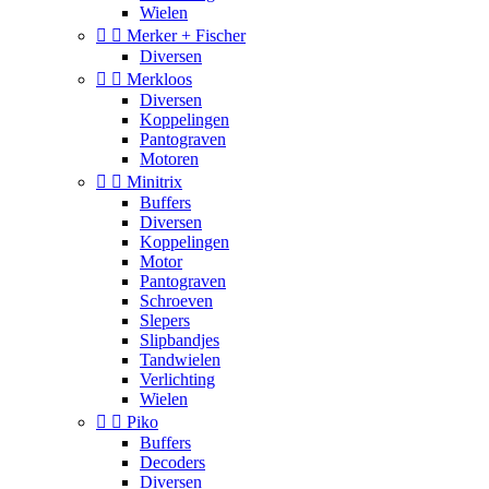
Wielen


Merker + Fischer
Diversen


Merkloos
Diversen
Koppelingen
Pantograven
Motoren


Minitrix
Buffers
Diversen
Koppelingen
Motor
Pantograven
Schroeven
Slepers
Slipbandjes
Tandwielen
Verlichting
Wielen


Piko
Buffers
Decoders
Diversen