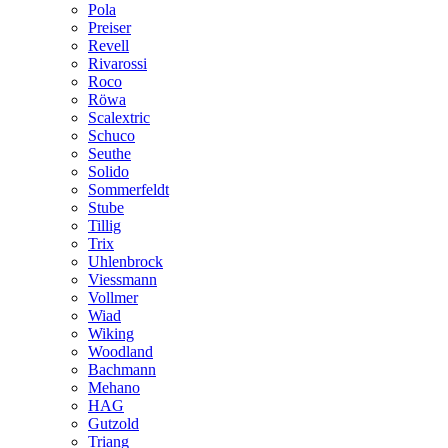
Pola
Preiser
Revell
Rivarossi
Roco
Röwa
Scalextric
Schuco
Seuthe
Solido
Sommerfeldt
Stube
Tillig
Trix
Uhlenbrock
Viessmann
Vollmer
Wiad
Wiking
Woodland
Bachmann
Mehano
HAG
Gutzold
Triang