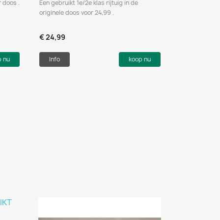
 doos .
Een gebruikt 1e/2e klas rijtuig in de
originele doos voor 24,99 .
€ 24,99
p nu
Info
koop nu