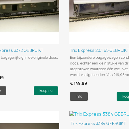
Snel bekijken
Snel bekijken


Express 3372 GEBRUIKT
Trix Express 20/165 GEBRUIK
 bagagerijtuig in de originele doos.
Een bijzondere bagagewagon zond
doos, echter een klein stukje van dr
afgebroken waardoor één wiel niet
wordt vastgehouden. Van 219,95 vo
99
€ 149,99
o
koop nu
Info
koo
Snel bekijken

Trix Express 3384 GEBRUIKT