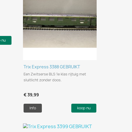
p nu
Snel bekijken

Trix Express 3388 GEBRUIKT
Een Zwitserse BLS 1e klas rijtuig met
sluitlicht zonder doos.
€ 39,99
Info
koop nu