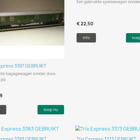
Een gebruikte speisewagen zonder
€ 22,50
Info
koo
Snel bekijken

Express 3387 GEBRUIKT
kte bagagewagen zonder doos
,99 .
99
koop nu
Snel bekijken
Snel bekijken


Express 3383 GEBRUIKT
Trix Express 3373 GEBRUIKT