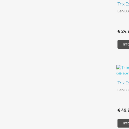
Trix 
Een DS
€ 24,
Inf
Trix E
Een BL
€ 49,
Inf