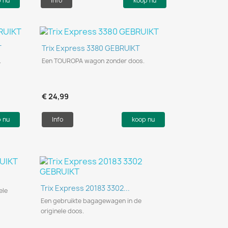
p nu
Info
koop nu
Snel bekijken

T
Trix Express 3380 GEBRUIKT
.
Een TOUROPA wagon zonder doos.
€ 24,99
p nu
Info
koop nu
Snel bekijken

Trix Express 20183 3302...
ele
Een gebruikte bagagewagen in de
originele doos.