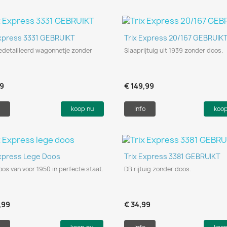
Snel bekijken
Snel bekijken


Express 3331 GEBRUIKT
Trix Express 20/167 GEBRUIK
edetailleerd wagonnetje zonder
Slaaprijtuig uit 1939 zonder doos.
99
€ 149,99
koop nu
Info
koo
Snel bekijken
Snel bekijken


Express Lege Doos
Trix Express 3381 GEBRUIKT
os van voor 1950 in perfecte staat.
DB rijtuig zonder doos.
,99
€ 34,99