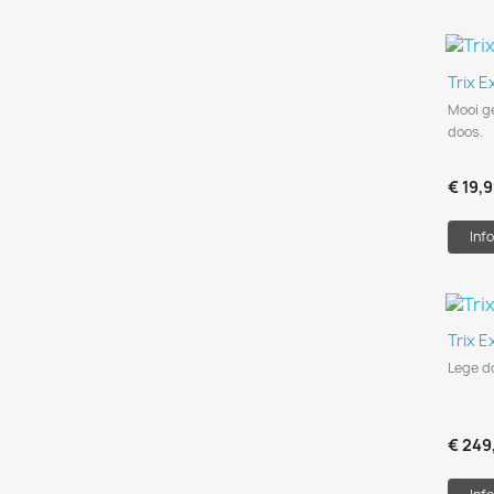
Trix 
Mooi g
doos.
€ 19,
Info
Trix 
Lege do
€ 249