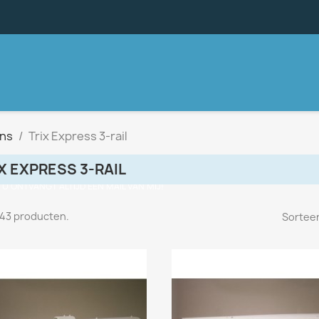
ns
Trix Express 3-rail
X EXPRESS 3-RAIL
, U ONTVANGT ALTIJD EEN MAIL VAN MIJ!
n 43 producten.
Sorteer