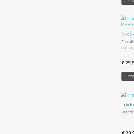
Inf
Trix 
Een bl
en slui
€ 29,
Info
Trix 
Pracht
€ 29,