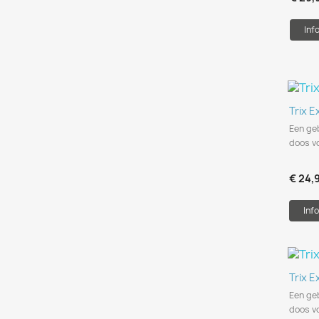
Inf
Trix 
Een ge
doos vo
€ 24,
Info
Trix 
Een ge
doos vo