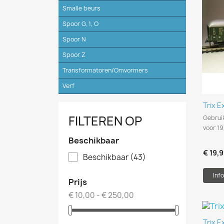
Smalle beurs
Spoor G, 1, O
Spoor N
Spoor Z
Transformatoren/Omvormers
Verf
Trix 
FILTEREN OP
Gebrui
voor 19
Beschikbaar
€ 19,
Beschikbaar
(43)
Info
Prijs
€ 10,00 - € 250,00
Trix 