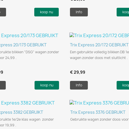
o
koop nu
Info
koo
Snel bekijken
Snel bekijken


Express 20/173 GEBRUIKT
Trix Express 20/172 GEBRUIKT
bruikte blikken "DSG" wagen zonder
Een gebruikte volledig blikken DB 1e
or 24,99 .
wagen zonder doos met sluitlicht .
99
€ 29,99
koop nu
Info
koo
Snel bekijken
Snel bekijken


Express 3382 GEBRUIKT
Trix Express 3376 GEBRUIKT
bruikte 1e/2e klas wagen zonder
Gebruikte wagen zonder doos voor 
or 19,99 .