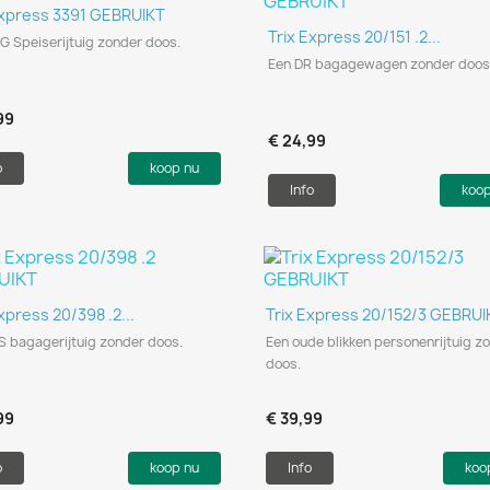
Snel bekijken

Express 3391 GEBRUIKT
Snel bekijken

Trix Express 20/151 .2...
G Speiserijtuig zonder doos.
Een DR bagagewagen zonder doos
99
€ 24,99
o
koop nu
Info
koo
Snel bekijken
Snel bekijken


xpress 20/398 .2...
Trix Express 20/152/3 GEBRUI
S bagagerijtuig zonder doos.
Een oude blikken personenrijtuig z
doos.
99
€ 39,99
o
koop nu
Info
koo