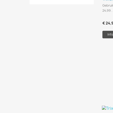
Gebruik
24,99 .
€ 24,
Info