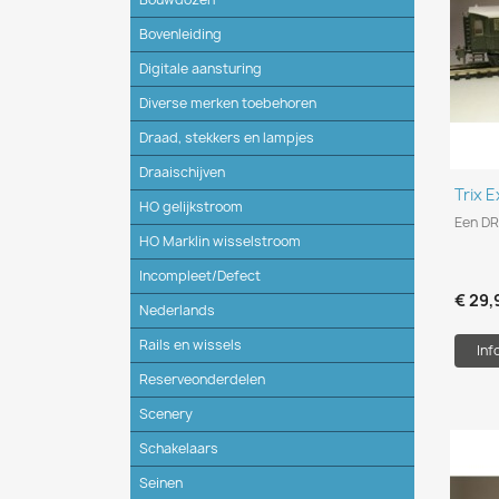
Bovenleiding
Digitale aansturing
Diverse merken toebehoren
Draad, stekkers en lampjes
Draaischijven
Trix 
HO gelijkstroom
Een DR
HO Marklin wisselstroom
Incompleet/Defect
€ 29,
Nederlands
Rails en wissels
Inf
Reserveonderdelen
Scenery
Schakelaars
Seinen