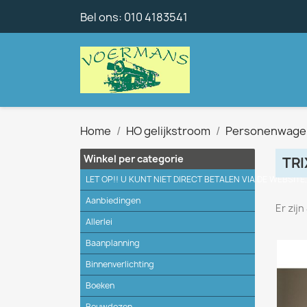
Bel ons:
010 4183541
Home
HO gelijkstroom
Personenwage
Winkel per categorie
TRI
LET OP!! U KUNT NIET DIRECT BETALEN VIA DE WEBSITE
Aanbiedingen
Er zij
Allerlei
Baanplanning
Binnenverlichting
Boeken
Bouwdozen