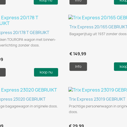
o
koop nu
Info
koo
Snel bekijken

Trix Express 20/165 GEBRUIK
Snel bekijken

Express 20/178 T GEBRUIKT
Bagagerijtuig uit 1937 zonder doos
ikken TOUROPA wagon met binnen-
tverlichting zonder doos.
€ 149,99
99
Info
koo
koop nu
Snel bekijken
Snel bekijken


Express 23020 GEBRUIKT
Trix Express 23019 GEBRUIKT
ige bagagewagon in originele doos.
Prachtige personenwagon in origin
doos.
99
€ 29,99