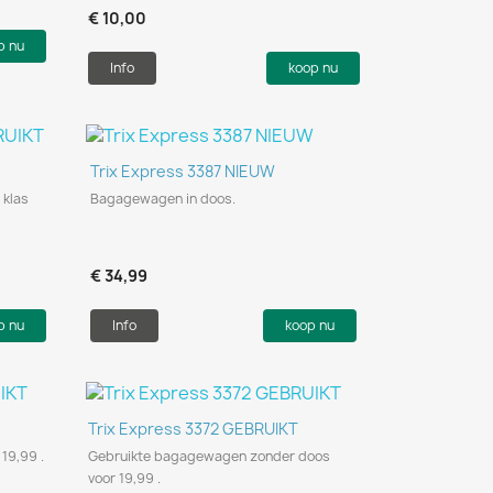
€ 10,00
p nu
Info
koop nu
Snel bekijken

Trix Express 3387 NIEUW
 klas
Bagagewagen in doos.
€ 34,99
p nu
Info
koop nu
Snel bekijken

Trix Express 3372 GEBRUIKT
19,99 .
Gebruikte bagagewagen zonder doos
voor 19,99 .