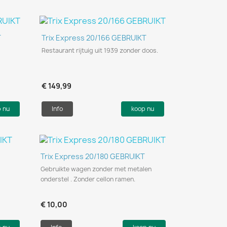
Snel bekijken

T
Trix Express 20/166 GEBRUIKT
Restaurant rijtuig uit 1939 zonder doos.
€ 149,99
p nu
Info
koop nu
Snel bekijken

Trix Express 20/180 GEBRUIKT
Gebruikte wagen zonder met metalen
onderstel . Zonder cellon ramen.
€ 10,00