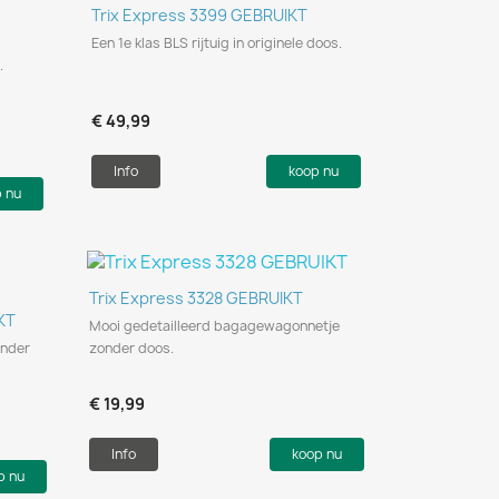
Snel bekijken

Trix Express 3399 GEBRUIKT
Een 1e klas BLS rijtuig in originele doos.
.
€ 49,99
Info
koop nu
p nu
Snel bekijken

Trix Express 3328 GEBRUIKT
KT
Mooi gedetailleerd bagagewagonnetje
onder
zonder doos.
€ 19,99
Info
koop nu
p nu