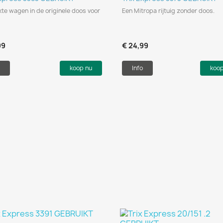
te wagen in de originele doos voor
Een Mitropa rijtuig zonder doos.
99
€ 24,99
koop nu
Info
koo