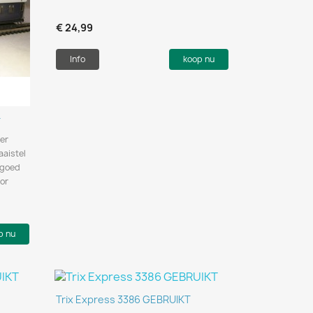
€ 24,99
Info
koop nu
T
er
aaistel
 goed
or
p nu
Snel bekijken

Trix Express 3386 GEBRUIKT