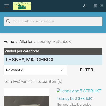

(0)

shopping_cart
search
Home
Allerlei
Lesney, Matchbox
Winkel per categorie
LESNEY, MATCHBOX

Relevantie
FILTER
Item 1-43 van 43 in totaal item(s)
Lesney No 3 GEBRUIKT
Een gebruikte Mercedes