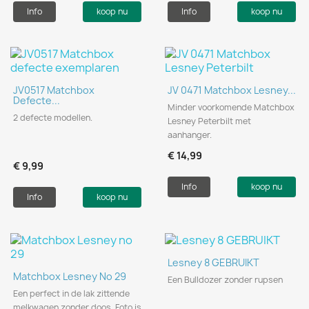
Info
koop nu
Info
koop nu
JV0517 Matchbox
JV 0471 Matchbox Lesney...
Defecte...
Minder voorkomende Matchbox
2 defecte modellen.
Lesney Peterbilt met
aanhanger.
€ 14,99
€ 9,99
Info
koop nu
Info
koop nu
Lesney 8 GEBRUIKT
Matchbox Lesney No 29
Een Bulldozer zonder rupsen
Een perfect in de lak zittende
melkwagen zonder doos. Foto is