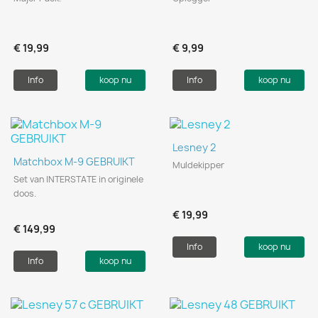
€ 19,99
€ 9,99
Info
koop nu
Info
koop nu
Lesney 2
Matchbox M-9 GEBRUIKT
Muldekipper
Set van INTERSTATE in originele
doos.
€ 19,99
€ 149,99
Info
koop nu
Info
koop nu