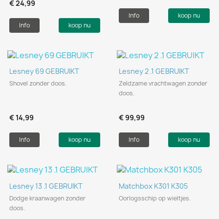
€ 24,99
Info
koop nu
Info
koop nu
Lesney 69 GEBRUIKT
Lesney 2 .1 GEBRUIKT
Shovel zonder doos.
Zeldzame vrachtwagen zonder
doos.
€ 14,99
€ 99,99
Info
koop nu
Info
koop nu
Lesney 13 .1 GEBRUIKT
Matchbox K301 K305
Dodge kraanwagen zonder
Oorlogsschip op wieltjes.
doos.