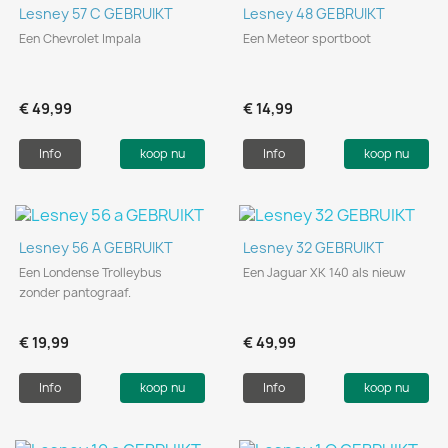
Lesney 57 C GEBRUIKT
Lesney 48 GEBRUIKT
Een Chevrolet Impala
Een Meteor sportboot
€ 49,99
€ 14,99
Info
koop nu
Info
koop nu
Lesney 56 A GEBRUIKT
Lesney 32 GEBRUIKT
Een Londense Trolleybus
Een Jaguar XK 140 als nieuw
zonder pantograaf.
€ 19,99
€ 49,99
Info
koop nu
Info
koop nu