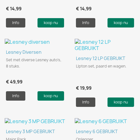
€ 14,99
€ 14,99
Info
koop nu
Info
koop nu
Lesney Diversen
Lesney 12 LP GEBRUIKT
Set met diverse Lesney auto's,
8 stuks.
LIpton set, paard en wagen.
€ 49,99
€ 19,99
Info
koop nu
Info
koop nu
Lesney 3 MP GEBRUIKT
Lesney 6 GEBRUIKT
Major Pack.
Oplegger