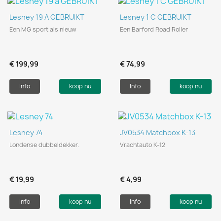
Lesney 19 A GEBRUIKT
Lesney 1 C GEBRUIKT
Een MG sport als nieuw
Een Barford Road Roller
€ 199,99
€ 74,99
Info
koop nu
Info
koop nu
Lesney 74
JV0534 Matchbox K-13
Londense dubbeldekker.
Vrachtauto K-12
€ 19,99
€ 4,99
Info
koop nu
Info
koop nu